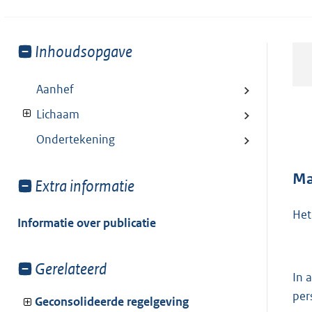
Toon
Inhoudsopgave
meer
van:
Aanhef
Lichaam
Ondertekening
Ma
Toon
Extra informatie
meer
Het
van:
Informatie over publicatie
Toon
Gerelateerd
In 
meer
per
van:
Geconsolideerde regelgeving