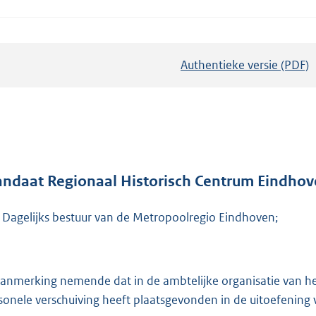
Authentieke versie (PDF)
b
e
s
t
a
n
d
ndaat Regionaal Historisch Centrum Eindho
s
 Dagelijks bestuur van de Metropoolregio Eindhoven;
g
r
o
o
aanmerking nemende dat in de ambtelijke organisatie van h
t
sonele verschuiving heeft plaatsgevonden in de uitoefenin
t