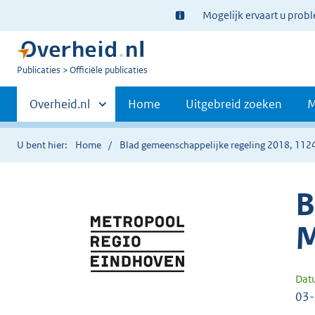
Ter
Mogelijk ervaart u prob
informatie:
U
Publicaties
Officiële publicaties
bent
Primaire
nu
Andere
Overheid.nl
Home
Uitgebreid zoeken
M
hier:
sites
navigatie
binnen
U bent hier:
Home
Blad gemeenschappelijke regeling 2018, 112
B
M
Dat
03-