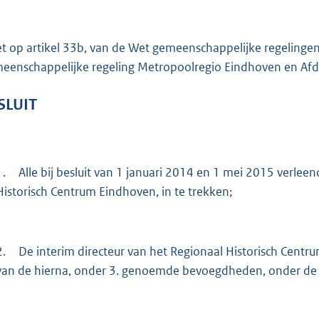
e
:
et op artikel 33b, van de Wet gemeenschappelijke regelinge
6
eenschappelijke regeling Metropoolregio Eindhoven en Afde
,
4
SLUIT
b
1.
Alle bij besluit van 1 januari 2014 en 1 mei 2015 verle
Historisch Centrum Eindhoven, in te trekken;
2.
De interim directeur van het Regionaal Historisch Cent
van de hierna, onder 3. genoemde bevoegdheden, onder de