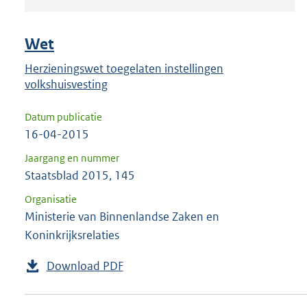
om
ENTER
om
Wet
uw
Herzieningswet toegelaten instellingen
keuze
volkshuisvesting
te
bevestigen.
Datum publicatie
16-04-2015
Jaargang en nummer
Staatsblad 2015, 145
Organisatie
Ministerie van Binnenlandse Zaken en
Koninkrijksrelaties
Download PDF