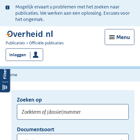
Ter
Mogelijk ervaart u problemen met het zoeken naar
informatie:
publicaties. We werken aan een oplossing. Excuses voor
het ongemak.
Menu
U
Publicaties
Officiële publicaties
bent
Inloggen
nu
hier:
Home
Zoeken op
Opnieuw
zoeken:
Zoekterm
Vul
Documentsoort
of
hier
Gebruik