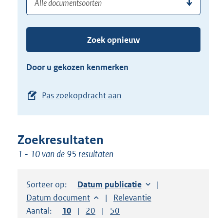
(dossier)nummer
uw
de
zoekterm
TAB
of
toets,
Zoek opnieuw
(dossier)nummer
of
in
de
Door u gekozen kenmerken
pijl
beneden
Pas zoekopdracht aan
toets
om
toegang
Zoekresultaten
te
1 - 10 van de 95 resultaten
krijgen
tot
de
Sorteer op:
Sorteer op:
Datum publicatie
suggesties.
Sorteer op:
Datum document
Sorteer op:
Relevantie
Druk
Aantal:
Toon
10
resultaten per pagina
Toon
20
resultaten per pagina
Toon
50
resultaten per pagina