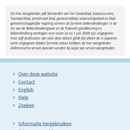
g
e
Disclaimer
De hier aangeboden pdf-bestanden van het Staatsblad, Staatscourant,
n
Tractatenblad, provinciaal blad, gemeenteblad, waterschapsblad en blad
gemeenschappelijke regeling vormen de formele bekendmakingen in de
d
zin van de Bekendmakingswet en de Rijkswet goedkeuring en
bekendmaking verdragen voor zover ze na 1 juli 2009 zijn uitgegeven.
e
Voor pdf-publicaties van vóór deze datum geldt dat alleen de in papieren
vorm uitgegeven bladen formele status hebben; de hier aangeboden
p
elektronische versies daarvan worden bij wijze van service aangeboden.
a
g
i
Over deze website
n
Contact
a
English
Help
Zoeken
Informatie hergebruiken