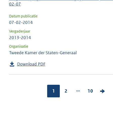
02-07
Datum publicatie
07-02-2014
Vergaderjaar
2013-2014
Organisatie
Tweede Kamer der Staten-Generaal
Download PDF
...
1
2
10
V
o
l