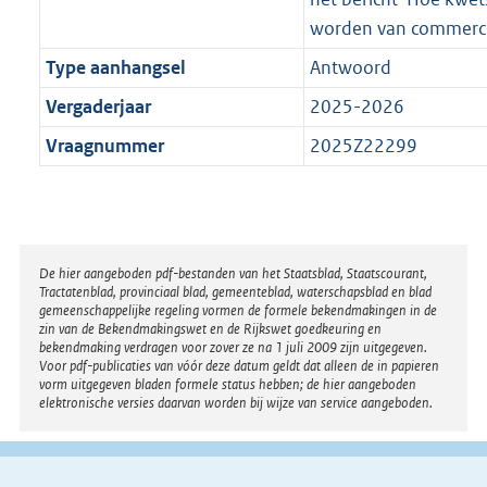
worden van commercië
Type aanhangsel
Antwoord
Vergaderjaar
2025-2026
Vraagnummer
2025Z22299
Disclaimer
De hier aangeboden pdf-bestanden van het Staatsblad, Staatscourant,
Tractatenblad, provinciaal blad, gemeenteblad, waterschapsblad en blad
gemeenschappelijke regeling vormen de formele bekendmakingen in de
zin van de Bekendmakingswet en de Rijkswet goedkeuring en
bekendmaking verdragen voor zover ze na 1 juli 2009 zijn uitgegeven.
Voor pdf-publicaties van vóór deze datum geldt dat alleen de in papieren
vorm uitgegeven bladen formele status hebben; de hier aangeboden
elektronische versies daarvan worden bij wijze van service aangeboden.