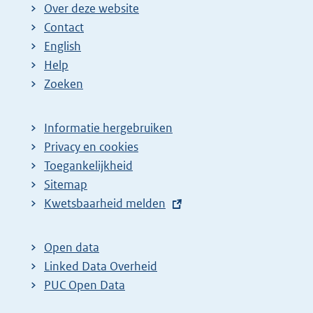
Over deze website
Contact
English
Help
Zoeken
Informatie hergebruiken
Privacy en cookies
Toegankelijkheid
Sitemap
E
Kwetsbaarheid melden
x
t
Open data
e
Linked Data Overheid
r
PUC Open Data
n