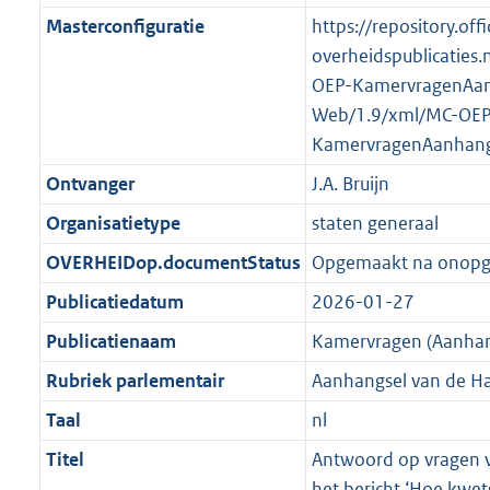
K
2
t
a
Masterconfiguratie
https://repository.offi
b
K
t
overheidspublicaties.
b
OEP-KamervragenAan
Web/1.9/xml/MC-OEP
KamervragenAanhang
Ontvanger
J.A. Bruijn
Organisatietype
staten generaal
OVERHEIDop.documentStatus
Opgemaakt na onop
Publicatiedatum
2026-01-27
Publicatienaam
Kamervragen (Aanhan
Rubriek parlementair
Aanhangsel van de H
Taal
nl
Titel
Antwoord op vragen v
het bericht ‘Hoe kwet