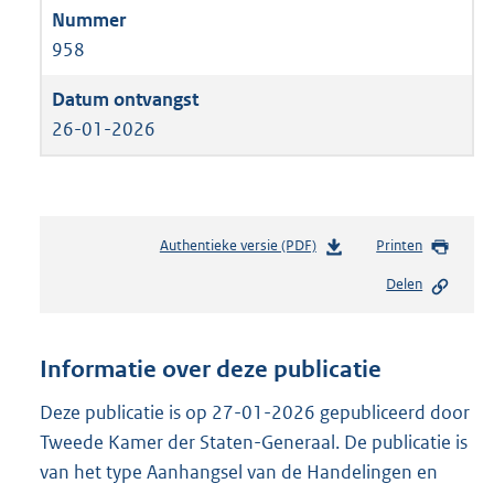
958
26-01-2026
Authentieke versie (PDF)
b
Printen
e
Delen
s
t
a
n
Informatie over deze publicatie
d
s
Deze publicatie is op 27-01-2026 gepubliceerd door
g
Tweede Kamer der Staten-Generaal. De publicatie is
r
van het type Aanhangsel van de Handelingen en
o