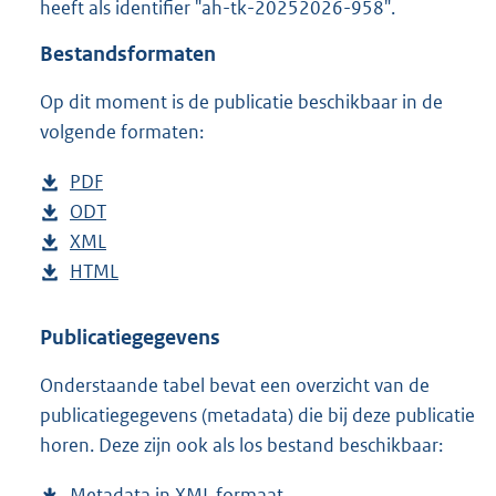
heeft als identifier "ah-tk-20252026-958".
o
t
Bestandsformaten
t
e
Op dit moment is de publicatie beschikbaar in de
:
5
volgende formaten:
0
K
D
PDF
b
b
o
D
ODT
e
b
w
o
D
XML
s
e
b
n
w
o
D
HTML
t
s
e
b
l
n
w
o
a
t
s
e
o
l
n
w
n
a
t
s
Publicatiegegevens
a
o
l
n
d
n
a
t
Onderstaande tabel bevat een overzicht van de
d
a
o
l
s
d
n
a
publicatiegegevens (metadata) die bij deze publicatie
p
d
a
o
g
s
d
n
horen. Deze zijn ook als los bestand beschikbaar:
u
p
d
a
r
g
s
d
b
u
p
d
o
r
g
s
Metadata in XML formaat
b