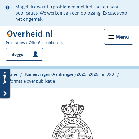
Ter
Mogelijk ervaart u problemen met het zoeken naar
informatie:
publicaties. We werken aan een oplossing. Excuses voor
het ongemak.
Menu
U
Publicaties
Officiële publicaties
bent
Inloggen
nu
hier:
Home
Kamervragen (Aanhangsel) 2025-2026, nr. 958
Informatie over publicatie