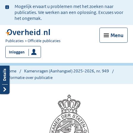
Ter
Mogelijk ervaart u problemen met het zoeken naar
informatie:
publicaties. We werken aan een oplossing. Excuses voor
het ongemak.
Menu
U
Publicaties
Officiële publicaties
bent
Inloggen
nu
hier:
Home
Kamervragen (Aanhangsel) 2025-2026, nr. 949
Informatie over publicatie