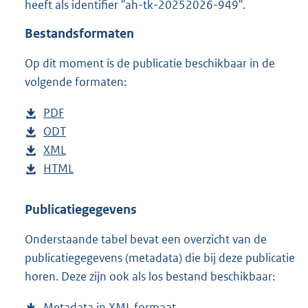
heeft als identifier "ah-tk-20252026-949".
o
t
Bestandsformaten
t
e
Op dit moment is de publicatie beschikbaar in de
:
4
volgende formaten:
2
K
D
PDF
b
b
o
D
ODT
e
b
w
o
D
XML
s
e
b
n
w
o
D
HTML
t
s
e
b
l
n
w
o
a
t
s
e
o
l
n
w
n
a
t
s
Publicatiegegevens
a
o
l
n
d
n
a
t
Onderstaande tabel bevat een overzicht van de
d
a
o
l
s
d
n
a
publicatiegegevens (metadata) die bij deze publicatie
p
d
a
o
g
s
d
n
horen. Deze zijn ook als los bestand beschikbaar:
u
p
d
a
r
g
s
d
b
u
p
d
o
r
g
s
Metadata in XML formaat
b