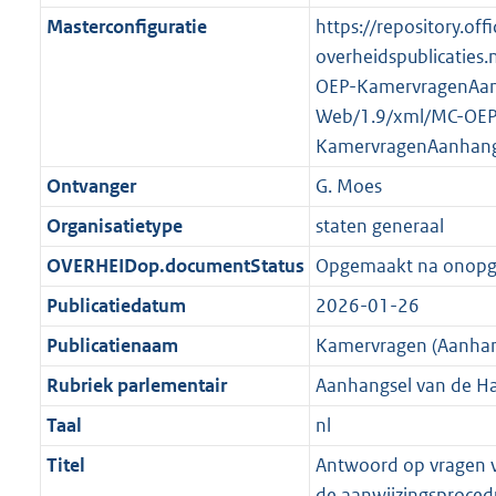
K
2
t
a
Masterconfiguratie
https://repository.offi
b
K
t
overheidspublicaties.
b
OEP-KamervragenAan
Web/1.9/xml/MC-OEP
KamervragenAanhang
Ontvanger
G. Moes
Organisatietype
staten generaal
OVERHEIDop.documentStatus
Opgemaakt na onop
Publicatiedatum
2026-01-26
Publicatienaam
Kamervragen (Aanhan
Rubriek parlementair
Aanhangsel van de H
Taal
nl
Titel
Antwoord op vragen v
de aanwijzingsproced