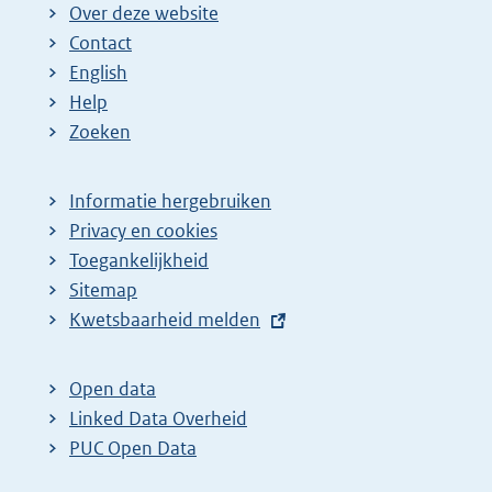
Over deze website
Contact
English
Help
Zoeken
Informatie hergebruiken
Privacy en cookies
Toegankelijkheid
Sitemap
E
Kwetsbaarheid melden
x
t
Open data
e
Linked Data Overheid
r
PUC Open Data
n