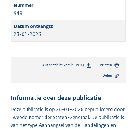
949
23-01-2026
Authentieke versie (PDF)
b
Printen
e
Delen
s
t
a
n
Informatie over deze publicatie
d
s
Deze publicatie is op 26-01-2026 gepubliceerd door
g
Tweede Kamer der Staten-Generaal. De publicatie is
r
van het type Aanhangsel van de Handelingen en
o