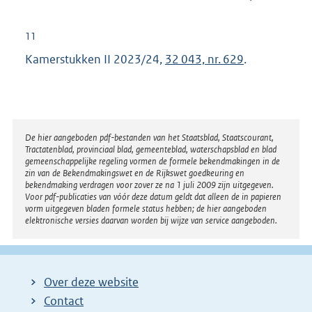
11
Kamerstukken II 2023/24,
32 043, nr. 629
.
Disclaimer
De hier aangeboden pdf-bestanden van het Staatsblad, Staatscourant,
Tractatenblad, provinciaal blad, gemeenteblad, waterschapsblad en blad
gemeenschappelijke regeling vormen de formele bekendmakingen in de
zin van de Bekendmakingswet en de Rijkswet goedkeuring en
bekendmaking verdragen voor zover ze na 1 juli 2009 zijn uitgegeven.
Voor pdf-publicaties van vóór deze datum geldt dat alleen de in papieren
vorm uitgegeven bladen formele status hebben; de hier aangeboden
elektronische versies daarvan worden bij wijze van service aangeboden.
Over deze website
Contact