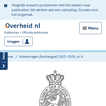
Ter
Mogelijk ervaart u problemen met het zoeken naar
informatie:
publicaties. We werken aan een oplossing. Excuses voor
het ongemak.
Menu
U
Publicaties
Officiële publicaties
bent
Inloggen
nu
hier:
Home
Kamervragen (Aanhangsel) 2025-2026, nr. 6