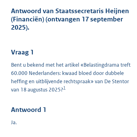
t
t
Antwoord van Staatssecretaris Heijnen
e
(Financiën) (ontvangen 17 september
:
2025).
5
9
K
b
Vraag 1
Bent u bekend met het artikel «Belastingdrama treft
60.000 Nederlanders: kwaad bloed door dubbele
heffing en uitblijvende rechtspraak» van De Stentor
1
van 18 augustus 2025?
Antwoord 1
Ja.