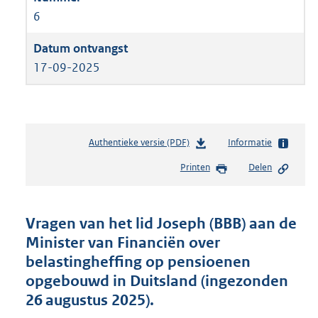
6
17-09-2025
Authentieke versie (PDF)
b
Informatie
e
Printen
Delen
s
t
a
n
Vragen van het lid Joseph (BBB) aan de
d
Minister van Financiën over
s
belastingheffing op pensioenen
g
r
opgebouwd in Duitsland (ingezonden
o
26 augustus 2025).
o