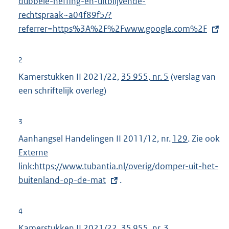
dubbele-heffing-en-uitblijvende-
e
rechtspraak~a04f89f5/?
r
referrer=https%3A%2F%2Fwww.google.com%2F
n
e
l
2
i
Kamerstukken II 2021/22,
35 955, nr. 5
(verslag van
n
een schriftelijk overleg)
k
:
3
Aanhangsel Handelingen II 2011/12, nr.
129
. Zie ook
E
Externe
x
link:https://www.tubantia.nl/overig/domper-uit-het-
t
buitenland-op-de-mat
.
e
r
4
n
Kamerstukken II 2021/22,
35 955, nr. 3
.