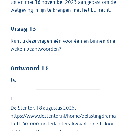
tot en met 16 november 2023 aangepast om de
wetgeving in lijn te brengen met het EU-recht.
Vraag 13
Kunt u deze vragen één voor één en binnen drie
weken beantwoorden?
Antwoord 13
Ja.
1
De Stentor, 18 augustus 2025,
E
https://www.destentor.nl/home/belastingdrama-
x
treft-60-000-nederlanders-kwaad-bloed-door-
t