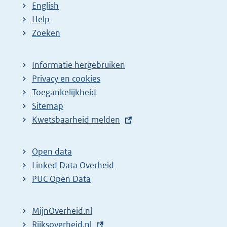
English
Help
Zoeken
Informatie hergebruiken
Privacy en cookies
Toegankelijkheid
Sitemap
E
Kwetsbaarheid melden
x
t
Open data
e
Linked Data Overheid
r
PUC Open Data
n
e
MijnOverheid.nl
l
E
Rijksoverheid.nl