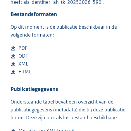
heeft als identifier "ah-tk-20252026-590".
o
t
Bestandsformaten
t
e
Op dit moment is de publicatie beschikbaar in de
:
5
volgende formaten:
1
K
D
PDF
b
b
o
D
ODT
e
b
w
o
D
XML
s
e
b
n
w
o
D
HTML
t
s
e
b
l
n
w
o
a
t
s
e
o
l
n
w
n
a
t
s
Publicatiegegevens
a
o
l
n
d
n
a
t
Onderstaande tabel bevat een overzicht van de
d
a
o
l
s
d
n
a
publicatiegegevens (metadata) die bij deze publicatie
p
d
a
o
g
s
d
n
horen. Deze zijn ook als los bestand beschikbaar:
u
p
d
a
r
g
s
d
b
u
p
d
o
r
g
s
Metadata in XML formaat
b