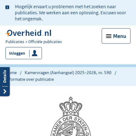
Ter
Mogelijk ervaart u problemen met het zoeken naar
informatie:
publicaties. We werken aan een oplossing. Excuses voor
het ongemak.
Menu
U
Publicaties
Officiële publicaties
bent
Inloggen
nu
hier:
Home
Kamervragen (Aanhangsel) 2025-2026, nr. 590
Informatie over publicatie