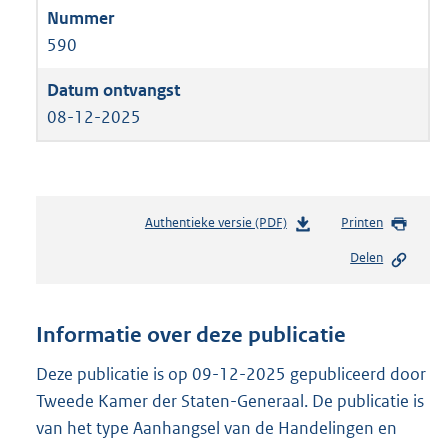
590
08-12-2025
Authentieke versie (PDF)
b
Printen
e
Delen
s
t
a
n
Informatie over deze publicatie
d
s
Deze publicatie is op 09-12-2025 gepubliceerd door
g
Tweede Kamer der Staten-Generaal. De publicatie is
r
van het type Aanhangsel van de Handelingen en
o