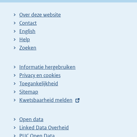
Over deze website
Contact
English
Help
Zoeken
Informatie hergebruiken
Privacy en cookies
Toegankelijkheid
Sitemap
E
Kwetsbaarheid melden
x
t
Open data
e
Linked Data Overheid
r
PUC Open Data