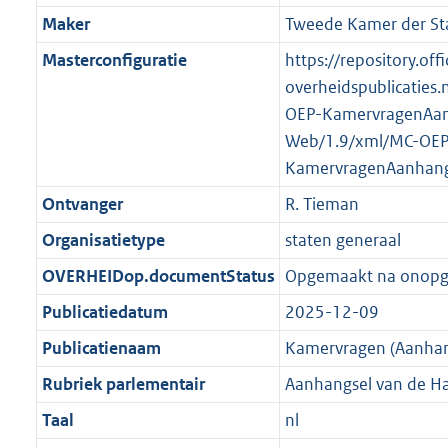
K
2
t
a
Maker
Tweede Kamer der St
b
K
t
Masterconfiguratie
https://repository.offi
b
overheidspublicaties.
OEP-KamervragenAan
Web/1.9/xml/MC-OEP
KamervragenAanhang
Ontvanger
R. Tieman
Organisatietype
staten generaal
OVERHEIDop.documentStatus
Opgemaakt na onop
Publicatiedatum
2025-12-09
Publicatienaam
Kamervragen (Aanhan
Rubriek parlementair
Aanhangsel van de H
Taal
nl