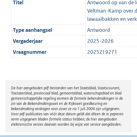
Titel
Antwoord op van de 
Veltman-Kamp over d
lawaaibakken en verk
Type aanhangsel
Antwoord
Vergaderjaar
2025-2026
Vraagnummer
2025Z19271
Disclaimer
De hier aangeboden pdf-bestanden van het Staatsblad, Staatscourant,
Tractatenblad, provinciaal blad, gemeenteblad, waterschapsblad en blad
gemeenschappelijke regeling vormen de formele bekendmakingen in de
zin van de Bekendmakingswet en de Rijkswet goedkeuring en
bekendmaking verdragen voor zover ze na 1 juli 2009 zijn uitgegeven.
Voor pdf-publicaties van vóór deze datum geldt dat alleen de in papieren
vorm uitgegeven bladen formele status hebben; de hier aangeboden
elektronische versies daarvan worden bij wijze van service aangeboden.