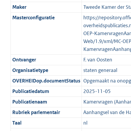
K
2
t
a
Maker
Tweede Kamer der St
b
K
t
Masterconfiguratie
https://repository.offi
b
overheidspublicaties.
OEP-KamervragenAan
Web/1.9/xml/MC-OEP
KamervragenAanhang
Ontvanger
F. van Oosten
Organisatietype
staten generaal
OVERHEIDop.documentStatus
Opgemaakt na onop
Publicatiedatum
2025-11-05
Publicatienaam
Kamervragen (Aanhan
Rubriek parlementair
Aanhangsel van de H
Taal
nl