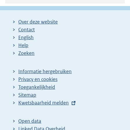
Over deze website
Contact
English
Help
Zoeken
Informatie hergebruiken
Privacy en cookies
Toegankelijkheid
Sitemap
E
Kwetsbaarheid melden
x
t
Open data
e
Linked Data Overheid