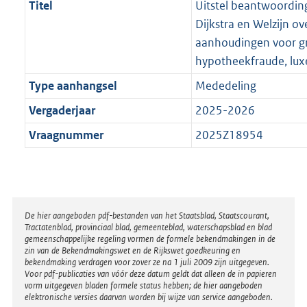
Titel
Uitstel beantwoording
Dijkstra en Welzijn ove
aanhoudingen voor gr
hypotheekfraude, lu
Type aanhangsel
Mededeling
Vergaderjaar
2025-2026
Vraagnummer
2025Z18954
Disclaimer
De hier aangeboden pdf-bestanden van het Staatsblad, Staatscourant,
Tractatenblad, provinciaal blad, gemeenteblad, waterschapsblad en blad
gemeenschappelijke regeling vormen de formele bekendmakingen in de
zin van de Bekendmakingswet en de Rijkswet goedkeuring en
bekendmaking verdragen voor zover ze na 1 juli 2009 zijn uitgegeven.
Voor pdf-publicaties van vóór deze datum geldt dat alleen de in papieren
vorm uitgegeven bladen formele status hebben; de hier aangeboden
elektronische versies daarvan worden bij wijze van service aangeboden.