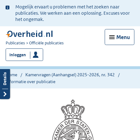
Ter
Mogelijk ervaart u problemen met het zoeken naar
informatie:
publicaties. We werken aan een oplossing. Excuses voor
het ongemak.
Menu
U
Publicaties
Officiële publicaties
bent
Inloggen
nu
hier:
Home
Kamervragen (Aanhangsel) 2025-2026, nr. 342
Informatie over publicatie