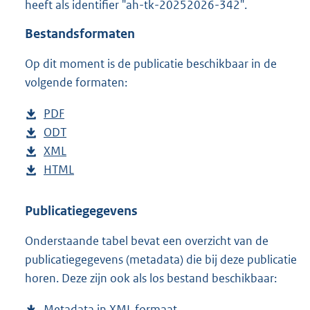
heeft als identifier "ah-tk-20252026-342".
o
t
Bestandsformaten
t
e
Op dit moment is de publicatie beschikbaar in de
:
4
volgende formaten:
1
K
D
PDF
b
b
o
D
ODT
e
b
w
o
D
XML
s
e
b
n
w
o
D
HTML
t
s
e
b
l
n
w
o
a
t
s
e
o
l
n
w
n
a
t
s
Publicatiegegevens
a
o
l
n
d
n
a
t
Onderstaande tabel bevat een overzicht van de
d
a
o
l
s
d
n
a
publicatiegegevens (metadata) die bij deze publicatie
p
d
a
o
g
s
d
n
horen. Deze zijn ook als los bestand beschikbaar:
u
p
d
a
r
g
s
d
b
u
p
d
o
r
g
s
Metadata in XML formaat
b