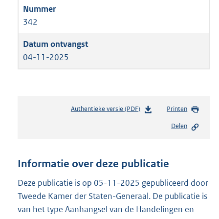
342
04-11-2025
Authentieke versie (PDF)
b
Printen
e
Delen
s
t
a
n
Informatie over deze publicatie
d
s
Deze publicatie is op 05-11-2025 gepubliceerd door
g
Tweede Kamer der Staten-Generaal. De publicatie is
r
van het type Aanhangsel van de Handelingen en
o