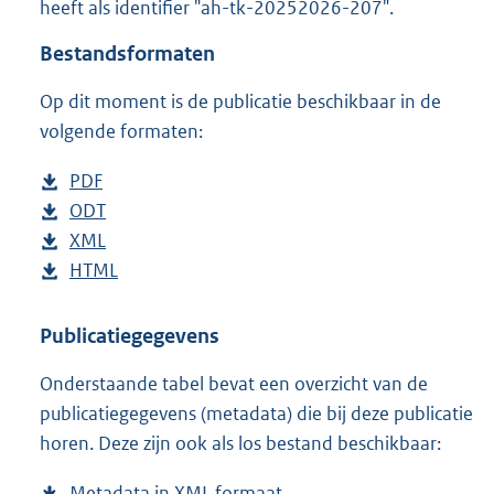
heeft als identifier "ah-tk-20252026-207".
o
t
Bestandsformaten
t
e
Op dit moment is de publicatie beschikbaar in de
:
4
volgende formaten:
8
K
D
PDF
b
b
o
D
ODT
e
b
w
o
D
XML
s
e
b
n
w
o
D
HTML
t
s
e
b
l
n
w
o
a
t
s
e
o
l
n
w
n
a
t
s
Publicatiegegevens
a
o
l
n
d
n
a
t
Onderstaande tabel bevat een overzicht van de
d
a
o
l
s
d
n
a
publicatiegegevens (metadata) die bij deze publicatie
p
d
a
o
g
s
d
n
horen. Deze zijn ook als los bestand beschikbaar:
u
p
d
a
r
g
s
d
b
u
p
d
o
r
g
s
Metadata in XML formaat
b