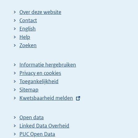
Over deze website
Contact
English
Help
Zoeken
Informatie hergebruiken
Privacy en cookies
Toegankelijkheid
Sitemap
E
Kwetsbaarheid melden
x
t
Open data
e
Linked Data Overheid
r
PUC Open Data