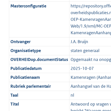
K
2
t
a
Masterconfiguratie
https://repository.offi
b
K
t
overheidspublicaties.
b
OEP-KamervragenAan
Web/1.9/xml/MC-OEP
KamervragenAanhang
Ontvanger
J.A. Bruijn
Organisatietype
staten generaal
OVERHEIDop.documentStatus
Opgemaakt na onop
Publicatiedatum
2025-10-07
Publicatienaam
Kamervragen (Aanhan
Rubriek parlementair
Aanhangsel van de H
Taal
nl
Titel
Antwoord op vragen va
bericht ‘Waarom goed