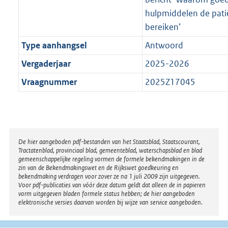
hulpmiddelen de pat
bereiken’
Type aanhangsel
Antwoord
Vergaderjaar
2025-2026
Vraagnummer
2025Z17045
Disclaimer
De hier aangeboden pdf-bestanden van het Staatsblad, Staatscourant,
Tractatenblad, provinciaal blad, gemeenteblad, waterschapsblad en blad
gemeenschappelijke regeling vormen de formele bekendmakingen in de
zin van de Bekendmakingswet en de Rijkswet goedkeuring en
bekendmaking verdragen voor zover ze na 1 juli 2009 zijn uitgegeven.
Voor pdf-publicaties van vóór deze datum geldt dat alleen de in papieren
vorm uitgegeven bladen formele status hebben; de hier aangeboden
elektronische versies daarvan worden bij wijze van service aangeboden.