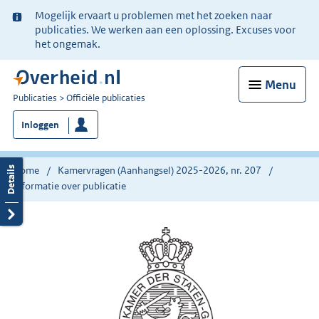
Ter
Mogelijk ervaart u problemen met het zoeken naar
informatie:
publicaties. We werken aan een oplossing. Excuses voor
het ongemak.
Menu
U
Publicaties
Officiële publicaties
bent
Inloggen
nu
hier:
Home
Kamervragen (Aanhangsel) 2025-2026, nr. 207
Informatie over publicatie