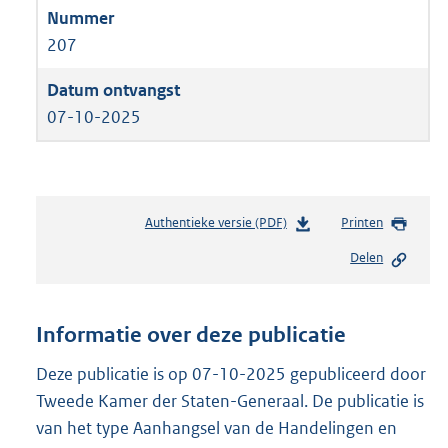
207
07-10-2025
Authentieke versie (PDF)
b
Printen
e
Delen
s
t
a
n
Informatie over deze publicatie
d
s
Deze publicatie is op 07-10-2025 gepubliceerd door
g
Tweede Kamer der Staten-Generaal. De publicatie is
r
van het type Aanhangsel van de Handelingen en
o