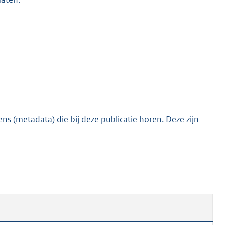
o
o
t
t
e
:
5
2
K
s (metadata) die bij deze publicatie horen. Deze zijn
b