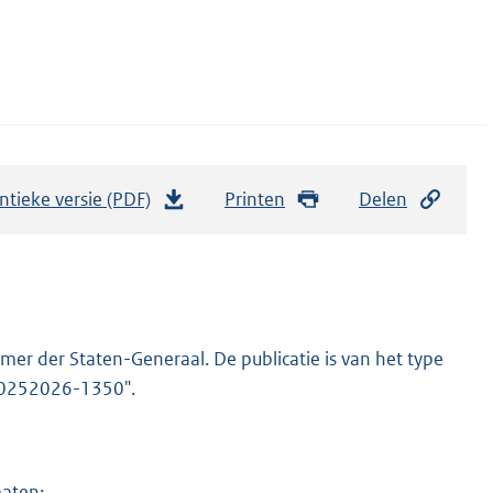
ntieke versie (PDF)
b
Printen
Delen
e
s
t
a
n
er der Staten-Generaal. De publicatie is van het type
d
-20252026-1350".
s
g
r
maten: