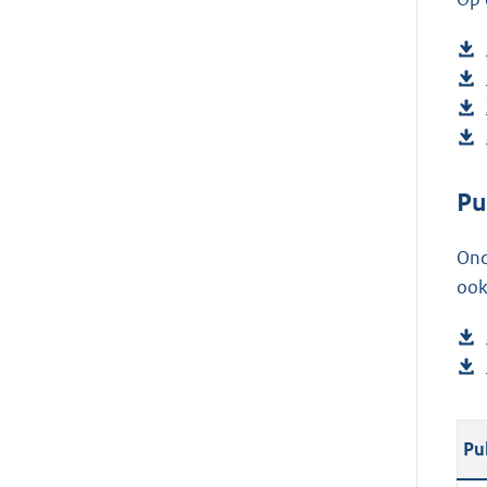
Pu
Ond
ook
Pu