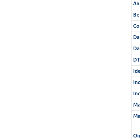
Aa
Be
Col
Da
Da
DT
Ide
In
In
Ma
Ma
On