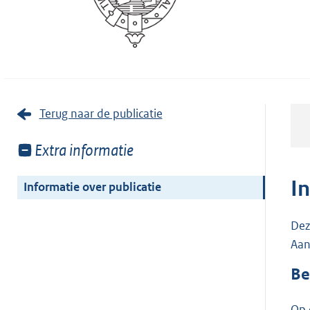
Terug naar de publicatie
Toon
Extra informatie
meer
van:
I
Informatie over publicatie
Dez
Aan
Be
Op 