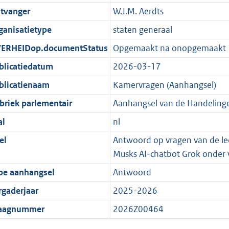
tvanger
W.J.M. Aerdts
ganisatietype
staten generaal
ERHEIDop.documentStatus
Opgemaakt na onopgemaakt
blicatiedatum
2026-03-17
blicatienaam
Kamervragen (Aanhangsel)
briek parlementair
Aanhangsel van de Handeling
al
nl
el
Antwoord op vragen van de led
Musks AI-chatbot Grok onder v
pe aanhangsel
Antwoord
rgaderjaar
2025-2026
aagnummer
2026Z00464