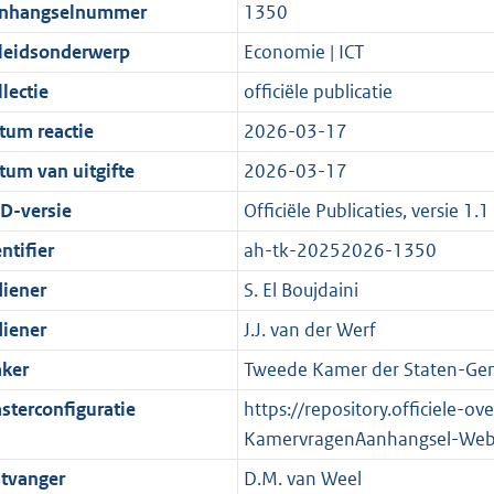
t
a
c
i
:
e
t
t
nhangselnummer
1350
d
n
i
t
a
c
5
:
e
t
leidsonderwerp
Economie | ICT
s
d
e
i
t
a
2
1
:
e
g
s
i
e
i
t
K
2
1
:
lectie
officiële publicatie
r
g
n
i
e
i
b
K
9
2
tum reactie
2026-03-17
o
r
f
n
i
e
b
K
6
tum van uitgifte
2026-03-17
o
o
o
f
n
i
b
K
t
o
r
o
f
n
b
D-versie
Officiële Publicaties, versie 1.1
t
t
m
r
o
f
ntifier
ah-tk-20252026-1350
e
t
a
m
r
o
diener
S. El Boujdaini
:
e
a
a
m
r
2
:
t
a
a
m
diener
J.J. van der Werf
K
2
t
a
a
ker
Tweede Kamer der Staten-Gen
b
K
t
a
sterconfiguratie
https://repository.officiele-o
b
t
KamervragenAanhangsel-Web
tvanger
D.M. van Weel