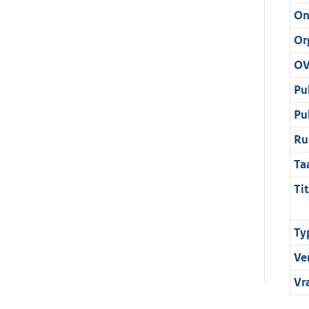
On
Or
OV
Pu
Pu
Ru
Ta
Tit
Ty
Ve
Vr