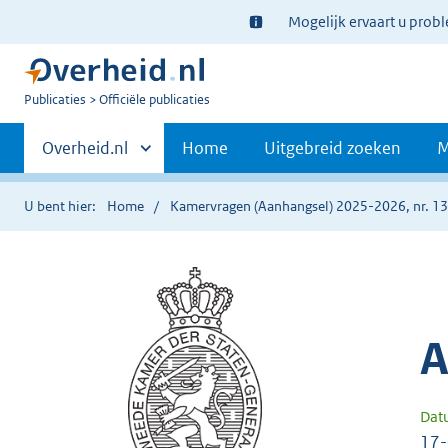
Ter
Mogelijk ervaart u prob
informatie:
U
Publicaties
Officiële publicaties
bent
Primaire
nu
Andere
Overheid.nl
Home
Uitgebreid zoeken
M
hier:
sites
navigatie
binnen
U bent hier:
Home
Kamervragen (Aanhangsel) 2025-2026, nr. 1
A
Dat
17-