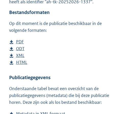
heeft als identifier "ah-tk-20252026-1337".
o
t
Bestandsformaten
t
e
Op dit moment is de publicatie beschikbaar in de
:
4
volgende formaten:
2
K
D
PDF
b
b
o
D
ODT
e
b
w
o
D
XML
s
e
b
n
w
o
D
HTML
t
s
e
b
l
n
w
o
a
t
s
e
o
l
n
w
n
a
t
s
Publicatiegegevens
a
o
l
n
d
n
a
t
Onderstaande tabel bevat een overzicht van de
d
a
o
l
s
d
n
a
publicatiegegevens (metadata) die bij deze publicatie
p
d
a
o
g
s
d
n
horen. Deze zijn ook als los bestand beschikbaar:
u
p
d
a
r
g
s
d
b
u
p
d
o
r
g
s
Metadata in XML formaat
b