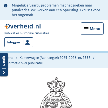
Ter
Mogelijk ervaart u problemen met het zoeken naar
informatie:
publicaties. We werken aan een oplossing. Excuses voor
het ongemak.
Menu
U
Publicaties
Officiële publicaties
bent
Inloggen
nu
hier:
Home
Kamervragen (Aanhangsel) 2025-2026, nr. 1337
Informatie over publicatie