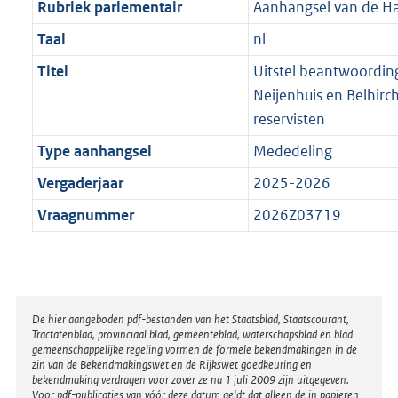
Rubriek parlementair
Aanhangsel van de H
Taal
nl
Titel
Uitstel beantwoordin
Neijenhuis en Belhirch
reservisten
Type aanhangsel
Mededeling
Vergaderjaar
2025-2026
Vraagnummer
2026Z03719
Disclaimer
De hier aangeboden pdf-bestanden van het Staatsblad, Staatscourant,
Tractatenblad, provinciaal blad, gemeenteblad, waterschapsblad en blad
gemeenschappelijke regeling vormen de formele bekendmakingen in de
zin van de Bekendmakingswet en de Rijkswet goedkeuring en
bekendmaking verdragen voor zover ze na 1 juli 2009 zijn uitgegeven.
Voor pdf-publicaties van vóór deze datum geldt dat alleen de in papieren