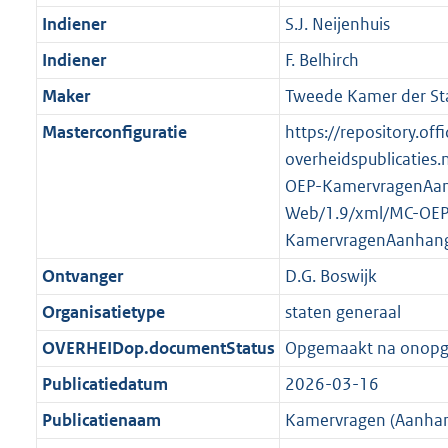
K
2
t
a
Indiener
S.J. Neijenhuis
b
K
t
Indiener
F. Belhirch
b
Maker
Tweede Kamer der St
Masterconfiguratie
https://repository.offi
overheidspublicaties.
OEP-KamervragenAan
Web/1.9/xml/MC-OEP
KamervragenAanhang
Ontvanger
D.G. Boswijk
Organisatietype
staten generaal
OVERHEIDop.documentStatus
Opgemaakt na onop
Publicatiedatum
2026-03-16
Publicatienaam
Kamervragen (Aanhan