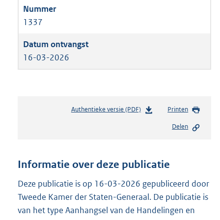
1337
16-03-2026
Authentieke versie (PDF)
b
Printen
e
Delen
s
t
a
n
Informatie over deze publicatie
d
s
Deze publicatie is op 16-03-2026 gepubliceerd door
g
Tweede Kamer der Staten-Generaal. De publicatie is
r
van het type Aanhangsel van de Handelingen en
o