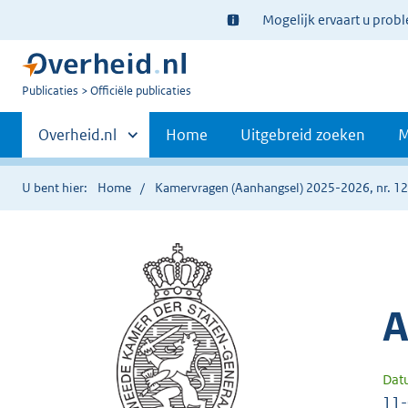
Ter
Mogelijk ervaart u prob
informatie:
U
Publicaties
Officiële publicaties
bent
Primaire
nu
Andere
Overheid.nl
Home
Uitgebreid zoeken
M
hier:
sites
navigatie
binnen
U bent hier:
Home
Kamervragen (Aanhangsel) 2025-2026, nr. 1
A
Dat
11-