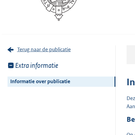
Terug naar de publicatie
Toon
Extra informatie
meer
van:
I
Informatie over publicatie
Dez
Aan
Be
Op 