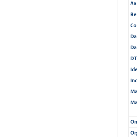
Aa
Be
Col
Da
Da
DT
Ide
In
Ma
Ma
On
Or