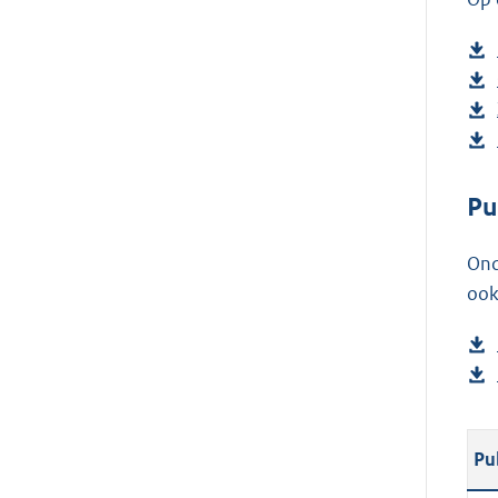
Pu
Ond
ook
Pu