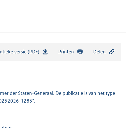
ntieke versie (PDF)
b
Printen
Delen
e
s
t
a
n
er der Staten-Generaal. De publicatie is van het type
d
-20252026-1285".
s
g
r
maten: