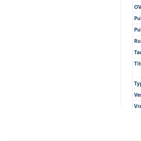
OV
Pu
Pu
Ru
Ta
Tit
Ty
Ve
Vr