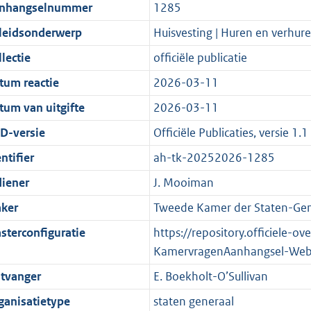
t
a
c
i
:
e
t
t
nhangselnummer
1285
d
n
i
t
a
c
5
:
e
t
leidsonderwerp
Huisvesting | Huren en verhur
s
d
e
i
t
a
5
1
:
e
g
s
i
e
i
t
K
0
2
:
lectie
officiële publicatie
r
g
n
i
e
i
b
K
0
2
tum reactie
2026-03-11
o
r
f
n
i
e
b
K
6
tum van uitgifte
2026-03-11
o
o
o
f
n
i
b
K
t
o
r
o
f
n
b
D-versie
Officiële Publicaties, versie 1.1
t
t
m
r
o
f
ntifier
ah-tk-20252026-1285
e
t
a
m
r
o
diener
J. Mooiman
:
e
a
a
m
r
2
:
t
a
a
m
ker
Tweede Kamer der Staten-Gen
K
2
t
a
a
sterconfiguratie
https://repository.officiele-o
b
K
t
a
KamervragenAanhangsel-Web
b
t
tvanger
E. Boekholt-O’Sullivan
ganisatietype
staten generaal