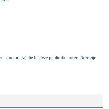
o
o
t
t
e
:
5
5
K
s (metadata) die bij deze publicatie horen. Deze zijn
b