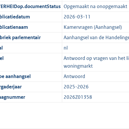
ERHEIDop.documentStatus
Opgemaakt na onopgemaakt
blicatiedatum
2026-03-11
blicatienaam
Kamervragen (Aanhangsel)
briek parlementair
Aanhangsel van de Handeling
al
nl
el
Antwoord op vragen van het l
woningmarkt
pe aanhangsel
Antwoord
rgaderjaar
2025-2026
aagnummer
2026Z01358