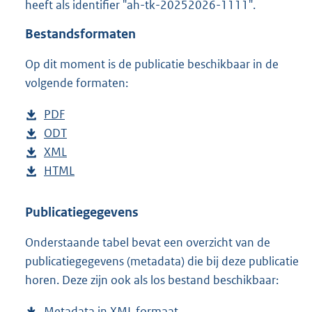
heeft als identifier "ah-tk-20252026-1111".
o
t
Bestandsformaten
t
e
Op dit moment is de publicatie beschikbaar in de
:
3
volgende formaten:
8
K
D
PDF
b
b
o
D
ODT
e
b
w
o
D
XML
s
e
b
n
w
o
D
HTML
t
s
e
b
l
n
w
o
a
t
s
e
o
l
n
w
n
a
t
s
Publicatiegegevens
a
o
l
n
d
n
a
t
Onderstaande tabel bevat een overzicht van de
d
a
o
l
s
d
n
a
publicatiegegevens (metadata) die bij deze publicatie
p
d
a
o
g
s
d
n
horen. Deze zijn ook als los bestand beschikbaar:
u
p
d
a
r
g
s
d
b
u
p
d
o
r
g
s
Metadata in XML formaat
b