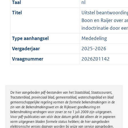
Taal
nl
Titel
Uitstel beantwoordin
Boon en Raijer over a
indoctrinatie door ee
Type aanhangsel
Mededeling
Vergaderjaar
2025-2026
Vraagnummer
2026Z01142
Disclaimer
De hier aangeboden pdf-bestanden van het Staatsblad, Staatscourant,
Tractatenblad, provinciaal blad, gemeenteblad, waterschapsblad en blad
gemeenschappelijke regeling vormen de formele bekendmakingen in de
zin van de Bekendmakingswet en de Rijkswet goedkeuring en
bekendmaking verdragen voor zover ze na 1 juli 2009 zijn uitgegeven.
Voor pdf-publicaties van vóór deze datum geldt dat alleen de in papieren
vorm uitgegeven bladen formele status hebben; de hier aangeboden
elektronische versies daarvan worden bij wijze van service aangeboden.