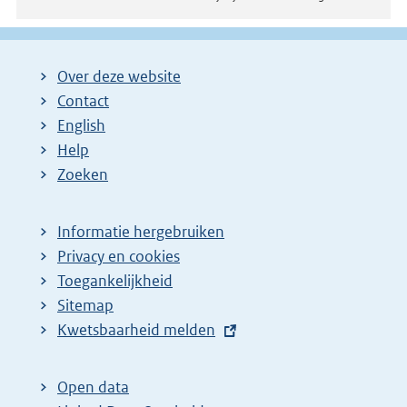
Over deze website
Contact
English
Help
Zoeken
Informatie hergebruiken
Privacy en cookies
Toegankelijkheid
Sitemap
E
Kwetsbaarheid melden
x
t
Open data
e