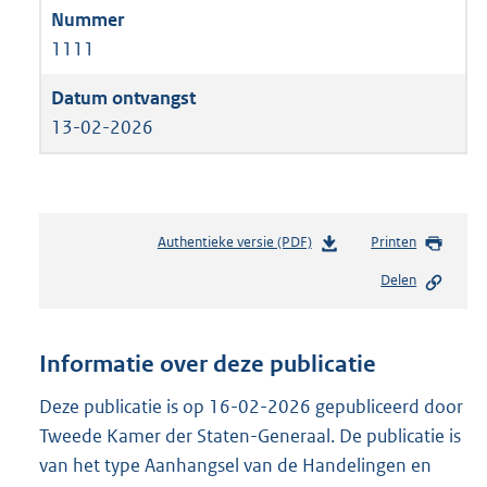
1111
13-02-2026
Authentieke versie (PDF)
b
Printen
e
Delen
s
t
a
n
Informatie over deze publicatie
d
s
Deze publicatie is op 16-02-2026 gepubliceerd door
g
Tweede Kamer der Staten-Generaal. De publicatie is
r
van het type Aanhangsel van de Handelingen en
o