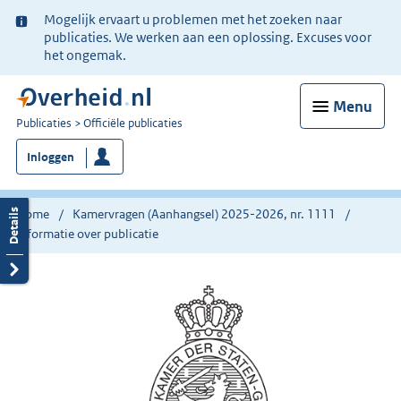
Ter
Mogelijk ervaart u problemen met het zoeken naar
informatie:
publicaties. We werken aan een oplossing. Excuses voor
het ongemak.
Menu
U
Publicaties
Officiële publicaties
bent
Inloggen
nu
hier:
Home
Kamervragen (Aanhangsel) 2025-2026, nr. 1111
Informatie over publicatie