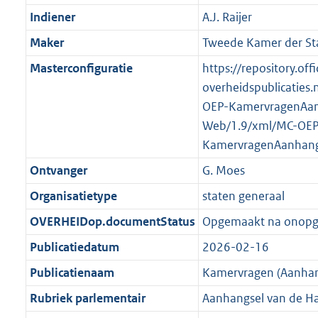
K
2
t
a
Indiener
A.J. Raijer
b
K
t
Maker
Tweede Kamer der St
b
Masterconfiguratie
https://repository.offi
overheidspublicaties.
OEP-KamervragenAan
Web/1.9/xml/MC-OEP
KamervragenAanhang
Ontvanger
G. Moes
Organisatietype
staten generaal
OVERHEIDop.documentStatus
Opgemaakt na onop
Publicatiedatum
2026-02-16
Publicatienaam
Kamervragen (Aanhan
Rubriek parlementair
Aanhangsel van de H