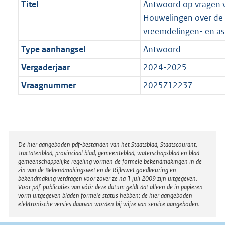
Titel
Antwoord op vragen v
Houwelingen over de
vreemdelingen- en asi
Type aanhangsel
Antwoord
Vergaderjaar
2024-2025
Vraagnummer
2025Z12237
Disclaimer
De hier aangeboden pdf-bestanden van het Staatsblad, Staatscourant,
Tractatenblad, provinciaal blad, gemeenteblad, waterschapsblad en blad
gemeenschappelijke regeling vormen de formele bekendmakingen in de
zin van de Bekendmakingswet en de Rijkswet goedkeuring en
bekendmaking verdragen voor zover ze na 1 juli 2009 zijn uitgegeven.
Voor pdf-publicaties van vóór deze datum geldt dat alleen de in papieren
vorm uitgegeven bladen formele status hebben; de hier aangeboden
elektronische versies daarvan worden bij wijze van service aangeboden.