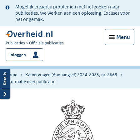
Ter
Mogelijk ervaart u problemen met het zoeken naar
informatie:
publicaties. We werken aan een oplossing. Excuses voor
het ongemak.
Menu
U
Publicaties
Officiële publicaties
bent
Inloggen
nu
hier:
Home
Kamervragen (Aanhangsel) 2024-2025, nr. 2669
Informatie over publicatie