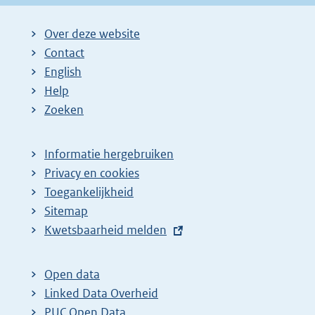
Over deze website
Contact
English
Help
Zoeken
Informatie hergebruiken
Privacy en cookies
Toegankelijkheid
Sitemap
E
Kwetsbaarheid melden
x
t
Open data
e
Linked Data Overheid
r
PUC Open Data