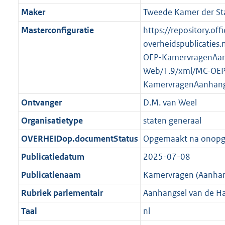
K
2
t
a
Maker
Tweede Kamer der St
b
K
t
Masterconfiguratie
https://repository.offi
b
overheidspublicaties.
OEP-KamervragenAan
Web/1.9/xml/MC-OEP
KamervragenAanhang
Ontvanger
D.M. van Weel
Organisatietype
staten generaal
OVERHEIDop.documentStatus
Opgemaakt na onop
Publicatiedatum
2025-07-08
Publicatienaam
Kamervragen (Aanhan
Rubriek parlementair
Aanhangsel van de H
Taal
nl