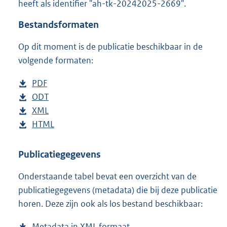
heeft als identifier "ah-tk-20242025-2669".
o
t
Bestandsformaten
t
e
Op dit moment is de publicatie beschikbaar in de
:
4
volgende formaten:
0
K
D
PDF
b
b
o
D
ODT
e
b
w
o
D
XML
s
e
b
n
w
o
D
HTML
t
s
e
b
l
n
w
o
a
t
s
e
o
l
n
w
n
a
t
s
Publicatiegegevens
a
o
l
n
d
n
a
t
Onderstaande tabel bevat een overzicht van de
d
a
o
l
s
d
n
a
publicatiegegevens (metadata) die bij deze publicatie
p
d
a
o
g
s
d
n
horen. Deze zijn ook als los bestand beschikbaar:
u
p
d
a
r
g
s
d
b
u
p
d
o
r
g
s
Metadata in XML formaat
b