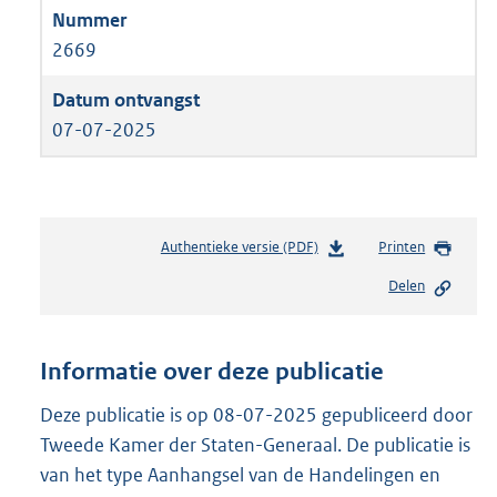
2669
07-07-2025
Authentieke versie (PDF)
b
Printen
e
Delen
s
t
a
n
Informatie over deze publicatie
d
s
Deze publicatie is op 08-07-2025 gepubliceerd door
g
Tweede Kamer der Staten-Generaal. De publicatie is
r
van het type Aanhangsel van de Handelingen en
o