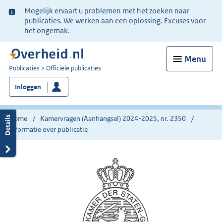
Ter
Mogelijk ervaart u problemen met het zoeken naar
informatie:
publicaties. We werken aan een oplossing. Excuses voor
het ongemak.
Menu
U
Publicaties
Officiële publicaties
bent
Inloggen
nu
hier:
Home
Kamervragen (Aanhangsel) 2024-2025, nr. 2350
Informatie over publicatie