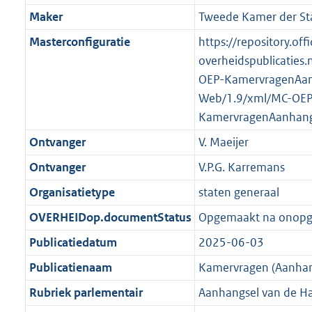
K
2
t
a
Maker
Tweede Kamer der St
b
K
t
Masterconfiguratie
https://repository.offi
b
overheidspublicaties.
OEP-KamervragenAan
Web/1.9/xml/MC-OEP
KamervragenAanhang
Ontvanger
V. Maeijer
Ontvanger
V.P.G. Karremans
Organisatietype
staten generaal
OVERHEIDop.documentStatus
Opgemaakt na onop
Publicatiedatum
2025-06-03
Publicatienaam
Kamervragen (Aanhan
Rubriek parlementair
Aanhangsel van de H