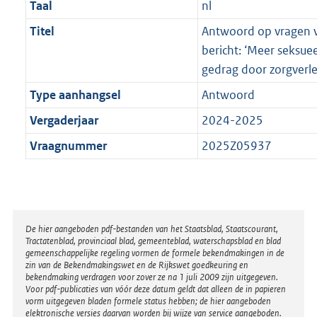
Taal
nl
Titel
Antwoord op vragen va
bericht: ‘Meer seksue
gedrag door zorgverl
Type aanhangsel
Antwoord
Vergaderjaar
2024-2025
Vraagnummer
2025Z05937
Disclaimer
De hier aangeboden pdf-bestanden van het Staatsblad, Staatscourant,
Tractatenblad, provinciaal blad, gemeenteblad, waterschapsblad en blad
gemeenschappelijke regeling vormen de formele bekendmakingen in de
zin van de Bekendmakingswet en de Rijkswet goedkeuring en
bekendmaking verdragen voor zover ze na 1 juli 2009 zijn uitgegeven.
Voor pdf-publicaties van vóór deze datum geldt dat alleen de in papieren
vorm uitgegeven bladen formele status hebben; de hier aangeboden
elektronische versies daarvan worden bij wijze van service aangeboden.