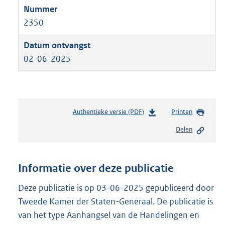
2350
02-06-2025
Authentieke versie (PDF)
b
Printen
e
Delen
s
t
a
n
Informatie over deze publicatie
d
s
Deze publicatie is op 03-06-2025 gepubliceerd door
g
Tweede Kamer der Staten-Generaal. De publicatie is
r
van het type Aanhangsel van de Handelingen en
o