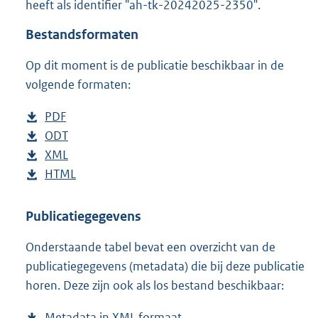
heeft als identifier "ah-tk-20242025-2350".
o
t
Bestandsformaten
t
e
Op dit moment is de publicatie beschikbaar in de
:
4
volgende formaten:
9
K
D
PDF
b
b
o
D
ODT
e
b
w
o
D
XML
s
e
b
n
w
o
D
HTML
t
s
e
b
l
n
w
o
a
t
s
e
o
l
n
w
n
a
t
s
Publicatiegegevens
a
o
l
n
d
n
a
t
Onderstaande tabel bevat een overzicht van de
d
a
o
l
s
d
n
a
publicatiegegevens (metadata) die bij deze publicatie
p
d
a
o
g
s
d
n
horen. Deze zijn ook als los bestand beschikbaar:
u
p
d
a
r
g
s
d
b
u
p
d
o
r
g
s
Metadata in XML formaat
b