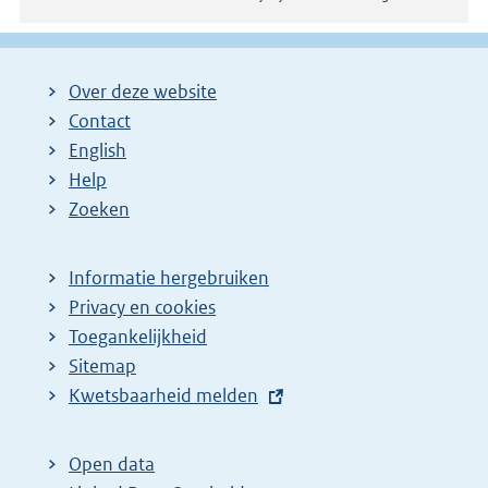
Over deze website
Contact
English
Help
Zoeken
Informatie hergebruiken
Privacy en cookies
Toegankelijkheid
Sitemap
E
Kwetsbaarheid melden
x
t
Open data
e