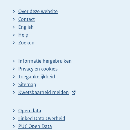
Over deze website
Contact
English
Help
Zoeken
Informatie hergebruiken
Privacy en cookies
Toegankelijkheid
Sitemap
E
Kwetsbaarheid melden
x
t
Open data
e
Linked Data Overheid
r
PUC Open Data