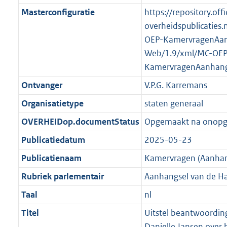
K
2
t
a
Masterconfiguratie
https://repository.offi
b
K
t
overheidspublicaties.
b
OEP-KamervragenAan
Web/1.9/xml/MC-OEP
KamervragenAanhang
Ontvanger
V.P.G. Karremans
Organisatietype
staten generaal
OVERHEIDop.documentStatus
Opgemaakt na onop
Publicatiedatum
2025-05-23
Publicatienaam
Kamervragen (Aanhan
Rubriek parlementair
Aanhangsel van de H
Taal
nl
Titel
Uitstel beantwoording
Danielle Jansen over h