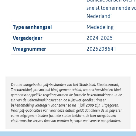
snelst toenemende vo
Nederland'
Type aanhangsel
Mededeling
Vergaderjaar
2024-2025
Vraagnummer
2025Z08641
Disclaimer
De hier aangeboden pdf-bestanden van het Staatsblad, Staatscourant,
Tractatenblad, provinciaal blad, gemeenteblad, waterschapsblad en blad
gemeenschappelijke regeling vormen de formele bekendmakingen in de
zin van de Bekendmakingswet en de Rijkswet goedkeuring en
bekendmaking verdragen voor zover ze na 1 juli 2009 zijn uitgegeven.
Voor pdf-publicaties van vóór deze datum geldt dat alleen de in papieren
vorm uitgegeven bladen formele status hebben; de hier aangeboden
elektronische versies daarvan worden bij wijze van service aangeboden.