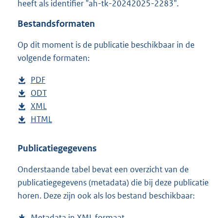
heeft als identifier "ah-tk-20242025-2283".
o
t
Bestandsformaten
t
e
Op dit moment is de publicatie beschikbaar in de
:
4
volgende formaten:
1
K
D
PDF
b
b
o
D
ODT
e
b
w
o
D
XML
s
e
b
n
w
o
D
HTML
t
s
e
b
l
n
w
o
a
t
s
e
o
l
n
w
n
a
t
s
Publicatiegegevens
a
o
l
n
d
n
a
t
Onderstaande tabel bevat een overzicht van de
d
a
o
l
s
d
n
a
publicatiegegevens (metadata) die bij deze publicatie
p
d
a
o
g
s
d
n
horen. Deze zijn ook als los bestand beschikbaar:
u
p
d
a
r
g
s
d
b
u
p
d
o
r
g
s
Metadata in XML formaat
b