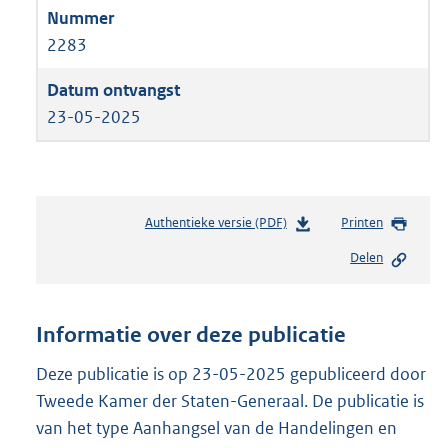
2283
23-05-2025
Authentieke versie (PDF)
b
Printen
e
Delen
s
t
a
n
Informatie over deze publicatie
d
s
Deze publicatie is op 23-05-2025 gepubliceerd door
g
Tweede Kamer der Staten-Generaal. De publicatie is
r
van het type Aanhangsel van de Handelingen en
o