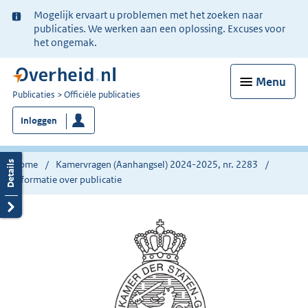
Ter
Mogelijk ervaart u problemen met het zoeken naar
informatie:
publicaties. We werken aan een oplossing. Excuses voor
het ongemak.
Menu
U
Publicaties
Officiële publicaties
bent
Inloggen
nu
hier:
Home
Kamervragen (Aanhangsel) 2024-2025, nr. 2283
Informatie over publicatie