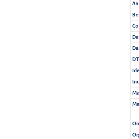
Aa
Be
Col
Da
Da
DT
Ide
In
Ma
Ma
On
Or