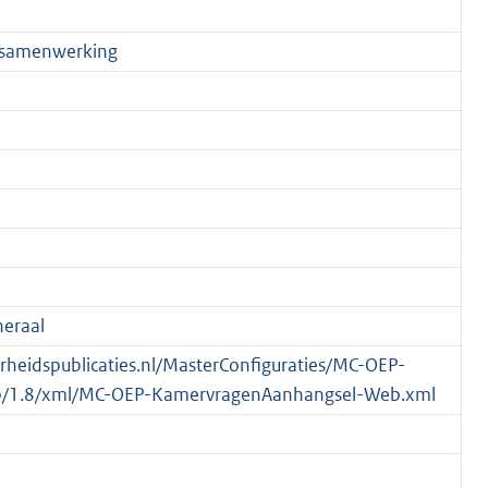
gssamenwerking
eraal
verheidspublicaties.nl/MasterConfiguraties/MC-OEP-
/1.8/xml/MC-OEP-KamervragenAanhangsel-Web.xml