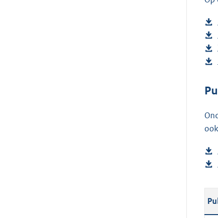
Pu
Ond
ook
Pu