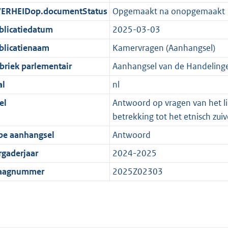
ERHEIDop.documentStatus
Opgemaakt na onopgemaakt
blicatiedatum
2025-03-03
blicatienaam
Kamervragen (Aanhangsel)
briek parlementair
Aanhangsel van de Handeling
al
nl
el
Antwoord op vragen van het l
betrekking tot het etnisch zui
pe aanhangsel
Antwoord
rgaderjaar
2024-2025
aagnummer
2025Z02303