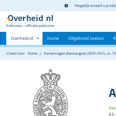
Ter
Mogelijk ervaart u prob
informatie:
U
Publicaties
Officiële publicaties
bent
Primaire
nu
Andere
Overheid.nl
Home
Uitgebreid zoeken
M
hier:
sites
navigatie
binnen
U bent hier:
Home
Kamervragen (Aanhangsel) 2024-2025, nr. 1
A
Dat
03-