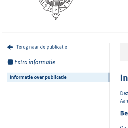
Terug naar de publicatie
Toon
Extra informatie
meer
van:
I
Informatie over publicatie
Dez
Aan
Be
Op 