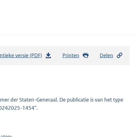
ntieke versie (PDF)
b
Printen
Delen
e
s
t
a
n
er der Staten-Generaal. De publicatie is van het type
d
-20242025-1454".
s
g
r
maten: