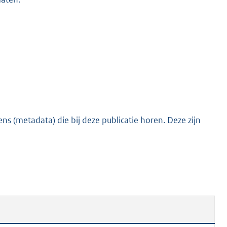
o
o
t
t
e
:
4
5
K
s (metadata) die bij deze publicatie horen. Deze zijn
b