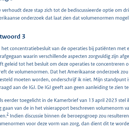
 verhoudt deze stap zich tot de bediscussieerde optie om dri
rikaanse onderzoek dat laat zien dat volumenormen mogel
twoord 3
 het concentratiebesluit van de operaties bij patiënten met 
rafgegaan waarin verschillende aspecten zorgvuldig zijn afg
ft geleid tot het besluit om deze operaties te concentreren 
reft de volumenormen. Dat het Amerikaanse onderzoek zou 
gesteld moeten worden, onderschrijf ik niet. Mijn standpunt
raagd aan de IGJ. De IGJ geeft aan geen aanleiding te zien 
ls eerder toegelicht in de Kamerbrief van 13 april 2023 stel i
 gaan van de in het visierapport beschreven volumenorm va
2
en.
Indien discussie binnen de beroepsgroep zou resulteren
umenormen voor deze vorm van zorg, dan dient dit te worden 