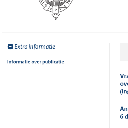
Toon
Extra informatie
meer
van:
Informatie over publicatie
Vr
ov
(i
An
6 