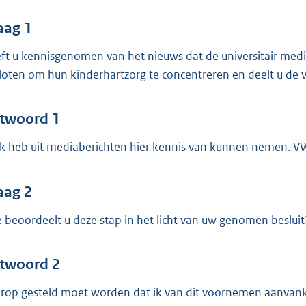
o
o
aag 1
t
ft u kennisgenomen van het nieuws dat de universitair med
t
loten om hun kinderhartzorg te concentreren en deelt u de
e
:
4
twoord 1
3
 ik heb uit mediaberichten hier kennis van kunnen nemen. VW
b
aag 2
 beoordeelt u deze stap in het licht van uw genomen besluit
twoord 2
rop gesteld moet worden dat ik van dit voornemen aanvanke