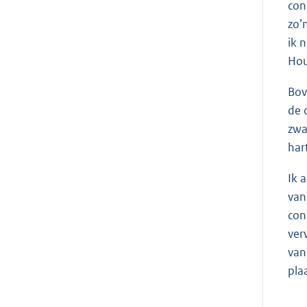
con
zo’
ik 
Hou
Bov
de 
zwa
har
Ik 
van
con
ver
van
pla