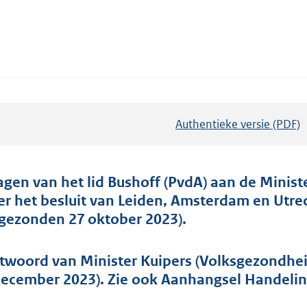
Authentieke versie (PDF)
b
e
s
t
agen van het lid Bushoff (PvdA) aan de Minist
a
er het besluit van Leiden, Amsterdam en Utre
n
ngezonden 27 oktober 2023).
d
s
twoord van Minister Kuipers (Volksgezondhei
g
december 2023). Zie ook Aanhangsel Handelin
r