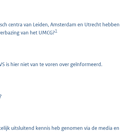
isch centra van Leiden, Amsterdam en Utrecht hebben
1
 verbazing van het UMCG?
S is hier niet van te voren over geïnformeerd.
K
?
lijk uitsluitend kennis heb genomen via de media en