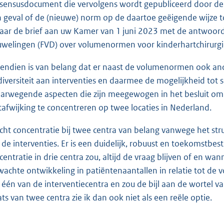
sensusdocument die vervolgens wordt gepubliceerd door de 
n geval of de (nieuwe) norm op de daartoe geëigende wijze t
naar de brief aan uw Kamer van 1 juni 2023 met de antwoorde
welingen (FVD) over volumenormen voor kinderhartchirurgi
endien is van belang dat er naast de volumenormen ook and
diversiteit aan interventies en daarmee de mogelijkheid tot s
arwegende aspecten die zijn meegewogen in het besluit om 
tafwijking te concentreren op twee locaties in Nederland.
acht concentratie bij twee centra van belang vanwege het str
 de interventies. Er is een duidelijk, robuust en toekomstbes
centratie in drie centra zou, altijd de vraag blijven of en wa
wachte ontwikkeling in patiëntenaantallen in relatie tot de
 één van de interventiecentra en zou de bijl aan de wortel v
ats van twee centra zie ik dan ook niet als een reële optie.