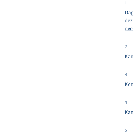
1
Dag
deze
ove
2
Ka
3
Ken
4
Ka
5