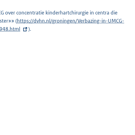
over concentratie kinderhartchirurgie in centra die
ster»» (
E
https://dvhn.nl/groningen/Verbazing-in-UMCG-
5948.html
x
).
t
e
r
n
e
l
i
n
k
: