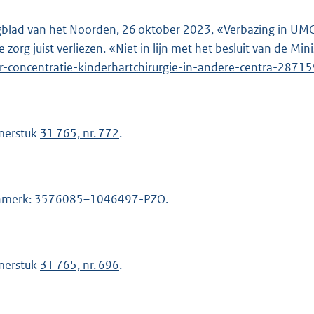
blad van het Noorden, 26 oktober 2023, «Verbazing in UMCG 
 zorg juist verliezen. «Niet in lijn met het besluit van de Mini
r-concentratie-kinderhartchirurgie-in-andere-centra-2871
merstuk
31 765, nr. 772
.
merk: 3576085–1046497-PZO.
merstuk
31 765, nr. 696
.