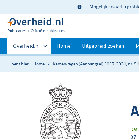
Ter
Mogelijk ervaart u prob
informatie:
U
Publicaties
Officiële publicaties
bent
Primaire
nu
Andere
Overheid.nl
Home
Uitgebreid zoeken
M
hier:
sites
navigatie
binnen
U bent hier:
Home
Kamervragen (Aanhangsel) 2023-2024, nr. 5
A
Dat
07-