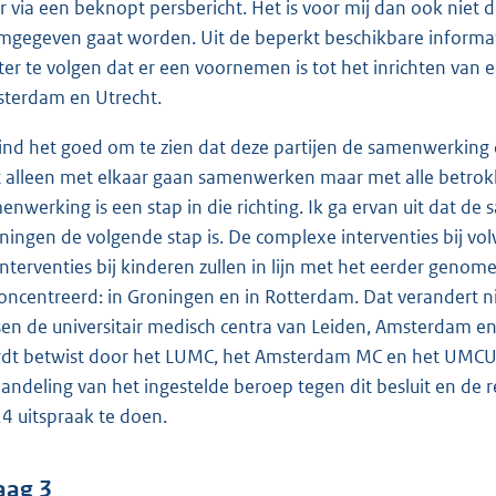
er via een beknopt persbericht. Het is voor mij dan ook niet
mgegeven gaat worden. Uit de beperkt beschikbare informatie
ter te volgen dat er een voornemen is tot het inrichten van
terdam en Utrecht.
vind het goed om te zien dat deze partijen de samenwerking o
t alleen met elkaar gaan samenwerken maar met alle betrok
enwerking is een stap in die richting. Ik ga ervan uit dat
ningen de volgende stap is. De complexe interventies bij v
interventies bij kinderen zullen in lijn met het eerder genom
oncentreerd: in Groningen en in Rotterdam. Dat verandert 
sen de universitair medisch centra van Leiden, Amsterdam en 
dt betwist door het LUMC, het Amsterdam MC en het UMCU.
andeling van het ingestelde beroep tegen dit besluit en de 
4 uitspraak te doen.
aag 3