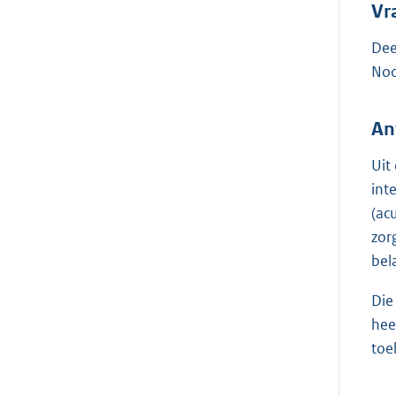
Vr
Dee
Noo
An
Uit
int
(ac
zor
bela
Die
hee
toe