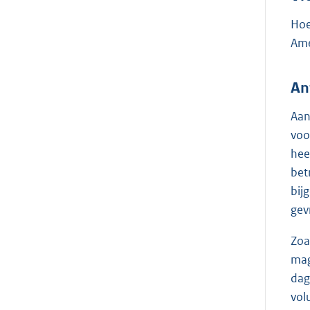
Hoe
Ame
An
Aan
voo
hee
bet
bij
gev
Zoa
mag
dag
vol