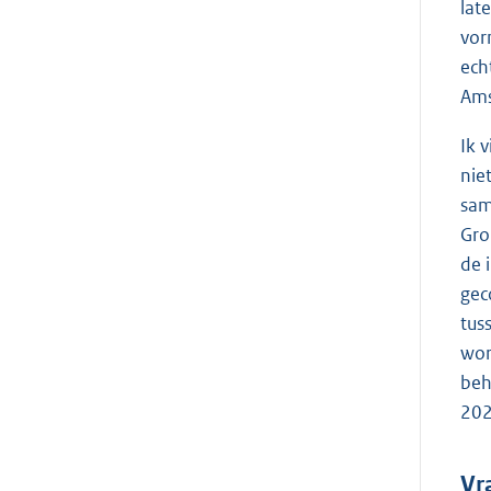
lat
vor
ech
Ams
Ik 
nie
sam
Gro
de 
gec
tus
wor
beh
202
Vr