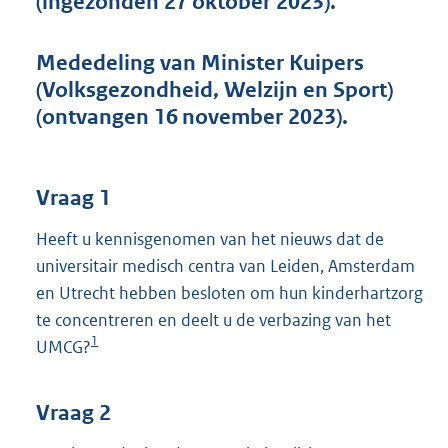
(ingezonden 27 oktober 2023).
t
t
e
Mededeling van Minister Kuipers
:
(Volksgezondheid, Welzijn en Sport)
3
7
(ontvangen 16 november 2023).
K
b
Vraag 1
Heeft u kennisgenomen van het nieuws dat de
universitair medisch centra van Leiden, Amsterdam
en Utrecht hebben besloten om hun kinderhartzorg
te concentreren en deelt u de verbazing van het
1
UMCG?
Vraag 2