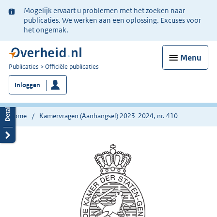
Ter
Mogelijk ervaart u problemen met het zoeken naar
informatie:
publicaties. We werken aan een oplossing. Excuses voor
het ongemak.
Menu
U
Publicaties
Officiële publicaties
bent
Inloggen
nu
hier:
Home
Kamervragen (Aanhangsel) 2023-2024, nr. 410