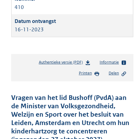
410
16-11-2023
Authentieke versie (PDF)
b
Informatie
e
Printen
Delen
s
t
a
n
Vragen van het lid Bushoff (PvdA) aan
d
de Minister van Volksgezondheid,
s
Welzijn en Sport over het besluit van
g
r
Leiden, Amsterdam en Utrecht om hun
o
kinderhartzorg te concentreren
o