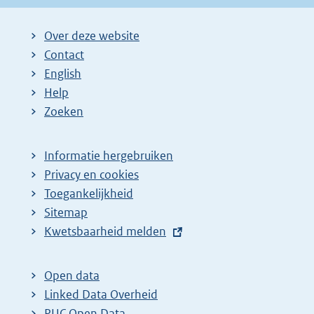
Over deze website
Contact
English
Help
Zoeken
Informatie hergebruiken
Privacy en cookies
Toegankelijkheid
Sitemap
E
Kwetsbaarheid melden
x
t
Open data
e
Linked Data Overheid
r
PUC Open Data