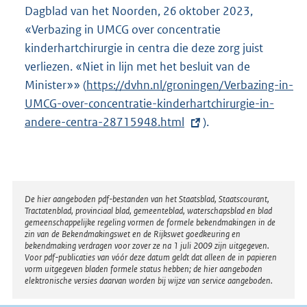
Dagblad van het Noorden, 26 oktober 2023,
«Verbazing in UMCG over concentratie
kinderhartchirurgie in centra die deze zorg juist
verliezen. «Niet in lijn met het besluit van de
Minister»» (
E
https://dvhn.nl/groningen/Verbazing-in-
UMCG-over-concentratie-kinderhartchirurgie-in-
x
andere-centra-28715948.html
t
).
e
r
n
e
Disclaimer
De hier aangeboden pdf-bestanden van het Staatsblad, Staatscourant,
Tractatenblad, provinciaal blad, gemeenteblad, waterschapsblad en blad
l
gemeenschappelijke regeling vormen de formele bekendmakingen in de
i
zin van de Bekendmakingswet en de Rijkswet goedkeuring en
bekendmaking verdragen voor zover ze na 1 juli 2009 zijn uitgegeven.
n
Voor pdf-publicaties van vóór deze datum geldt dat alleen de in papieren
k
vorm uitgegeven bladen formele status hebben; de hier aangeboden
elektronische versies daarvan worden bij wijze van service aangeboden.
: