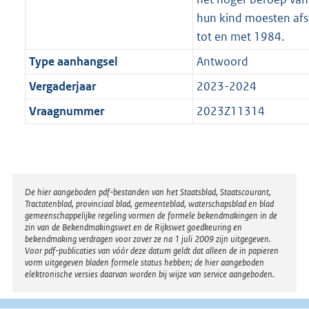
hun kind moesten afs
tot en met 1984.
Type aanhangsel
Antwoord
Vergaderjaar
2023-2024
Vraagnummer
2023Z11314
Disclaimer
De hier aangeboden pdf-bestanden van het Staatsblad, Staatscourant,
Tractatenblad, provinciaal blad, gemeenteblad, waterschapsblad en blad
gemeenschappelijke regeling vormen de formele bekendmakingen in de
zin van de Bekendmakingswet en de Rijkswet goedkeuring en
bekendmaking verdragen voor zover ze na 1 juli 2009 zijn uitgegeven.
Voor pdf-publicaties van vóór deze datum geldt dat alleen de in papieren
vorm uitgegeven bladen formele status hebben; de hier aangeboden
elektronische versies daarvan worden bij wijze van service aangeboden.