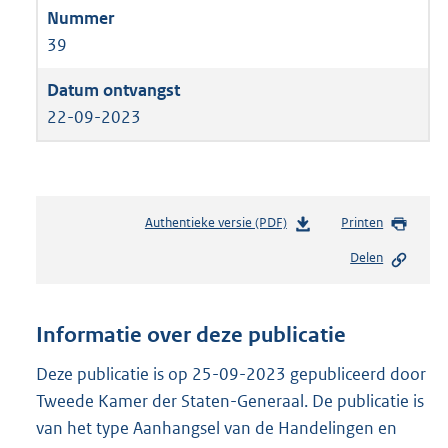
39
22-09-2023
Authentieke versie (PDF)
b
Printen
e
Delen
s
t
a
n
Informatie over deze publicatie
d
s
Deze publicatie is op 25-09-2023 gepubliceerd door
g
Tweede Kamer der Staten-Generaal. De publicatie is
r
van het type Aanhangsel van de Handelingen en
o