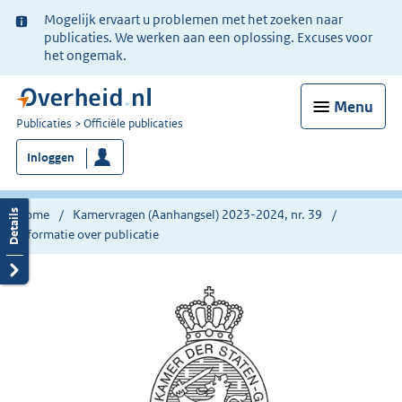
Ter
Mogelijk ervaart u problemen met het zoeken naar
informatie:
publicaties. We werken aan een oplossing. Excuses voor
het ongemak.
Menu
U
Publicaties
Officiële publicaties
bent
Inloggen
nu
hier:
Home
Kamervragen (Aanhangsel) 2023-2024, nr. 39
Informatie over publicatie