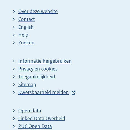
Over deze website
Contact
English
Help
Zoeken
Informatie hergebruiken
Privacy en cookies
Toegankelijkheid
Sitemap
E
Kwetsbaarheid melden
x
t
Open data
e
Linked Data Overheid
r
PUC Open Data