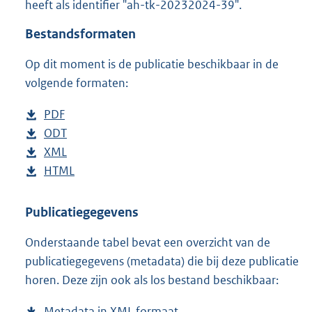
heeft als identifier "ah-tk-20232024-39".
o
t
Bestandsformaten
t
e
Op dit moment is de publicatie beschikbaar in de
:
4
volgende formaten:
9
K
D
PDF
b
b
o
D
ODT
e
b
w
o
D
XML
s
e
b
n
w
o
D
HTML
t
s
e
b
l
n
w
o
a
t
s
e
o
l
n
w
n
a
t
s
Publicatiegegevens
a
o
l
n
d
n
a
t
Onderstaande tabel bevat een overzicht van de
d
a
o
l
s
d
n
a
publicatiegegevens (metadata) die bij deze publicatie
p
d
a
o
g
s
d
n
horen. Deze zijn ook als los bestand beschikbaar:
u
p
d
a
r
g
s
d
b
u
p
d
o
r
g
s
Metadata in XML formaat
b