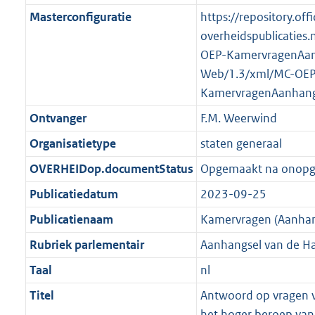
K
2
t
a
Masterconfiguratie
https://repository.offi
b
K
t
overheidspublicaties.
b
OEP-KamervragenAan
Web/1.3/xml/MC-OEP
KamervragenAanhang
Ontvanger
F.M. Weerwind
Organisatietype
staten generaal
OVERHEIDop.documentStatus
Opgemaakt na onop
Publicatiedatum
2023-09-25
Publicatienaam
Kamervragen (Aanhan
Rubriek parlementair
Aanhangsel van de H
Taal
nl
Titel
Antwoord op vragen v
het hoger beroep va