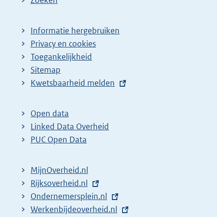
Informatie hergebruiken
Privacy en cookies
Toegankelijkheid
Sitemap
E
Kwetsbaarheid melden
x
t
Open data
e
Linked Data Overheid
r
PUC Open Data
n
e
MijnOverheid.nl
l
E
Rijksoverheid.nl
i
x
E
Ondernemersplein.nl
n
t
x
E
Werkenbijdeoverheid.nl
k