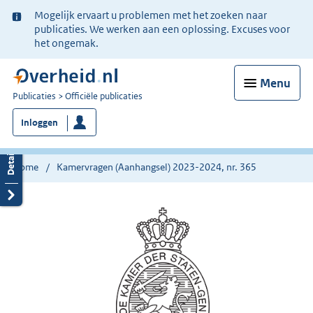
Ter
Mogelijk ervaart u problemen met het zoeken naar
informatie:
publicaties. We werken aan een oplossing. Excuses voor
het ongemak.
Menu
U
Publicaties
Officiële publicaties
bent
Inloggen
nu
hier:
Home
Kamervragen (Aanhangsel) 2023-2024, nr. 365