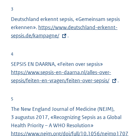
l
t
3
i
e
Deutschland erkennt sepsis, «Gemeinsam sepsis
n
r
erkennen».
E
https://www.deutschland-erkennt-
k
n
sepsis.de/kampagne/
x
.
:
e
t
l
e
4
i
r
SEPSIS EN DAARNA, «Feiten over sepsis»
E
n
n
https://www.sepsis-en-daarna.nl/alles-over-
x
k
e
sepsis/feiten-en-vragen/feiten-over-sepsis/
t
.
:
l
e
i
r
5
n
n
The New England Journal of Medicine (NEJM),
k
e
3 augustus 2017, «Recognizing Sepsis as a Global
:
l
Health Priority – A WHO Resolution»
E
i
https://www.nejm.org/doi/full/10.1056/nejmp1707
x