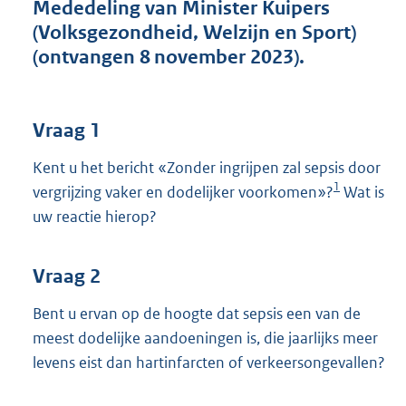
t
Mededeling van Minister Kuipers
t
(Volksgezondheid, Welzijn en Sport)
e
(ontvangen 8 november 2023).
:
4
3
K
Vraag 1
b
Kent u het bericht «Zonder ingrijpen zal sepsis door
1
vergrijzing vaker en dodelijker voorkomen»?
Wat is
uw reactie hierop?
Vraag 2
Bent u ervan op de hoogte dat sepsis een van de
meest dodelijke aandoeningen is, die jaarlijks meer
levens eist dan hartinfarcten of verkeersongevallen?