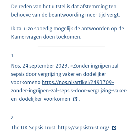
De reden van het uitstel is dat afstemming ten
behoeve van de beantwoording meer tijd vergt.
Ik zal u zo spoedig mogelijk de antwoorden op de
Kamervragen doen toekomen.
1
Nos, 24 september 2023, «Zonder ingrijpen zal
sepsis door vergrijzing vaker en dodelijker
voorkomen»
E
https://nos.nl/artikel/2491709-
zonder-ingrijpen-zal-sepsis-door-vergrijzing-vaker-
x
en-dodelijker-voorkomen
t
.
e
r
2
n
The UK Sepsis Trust,
E
https://sepsistrust.org/
.
e
x