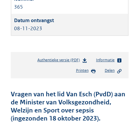
365
08-11-2023
Authentieke versie (PDF)
b
Informatie
e
Printen
Delen
s
t
a
n
Vragen van het lid Van Esch (PvdD) aan
d
de Minister van Volksgezondheid,
s
Welzijn en Sport over sepsis
g
r
(ingezonden 18 oktober 2023).
o
o