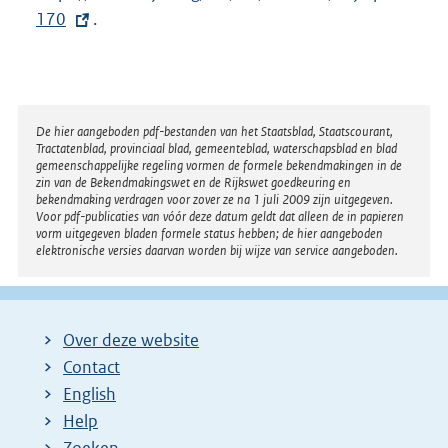
n
170
.
t
k
e
:
r
n
e
Disclaimer
De hier aangeboden pdf-bestanden van het Staatsblad, Staatscourant,
Tractatenblad, provinciaal blad, gemeenteblad, waterschapsblad en blad
l
gemeenschappelijke regeling vormen de formele bekendmakingen in de
i
zin van de Bekendmakingswet en de Rijkswet goedkeuring en
bekendmaking verdragen voor zover ze na 1 juli 2009 zijn uitgegeven.
n
Voor pdf-publicaties van vóór deze datum geldt dat alleen de in papieren
k
vorm uitgegeven bladen formele status hebben; de hier aangeboden
elektronische versies daarvan worden bij wijze van service aangeboden.
:
Over deze website
Contact
English
Help
Zoeken