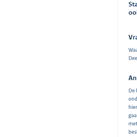
St
oo
Vr
Waa
Dee
An
De 
ond
hie
gaa
met
bes