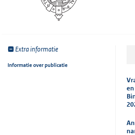
Toon
Extra informatie
meer
van:
Informatie over publicatie
Vr
en
Bi
20
An
na