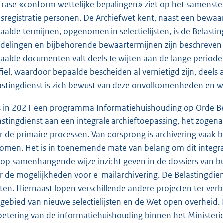
frase «conform wettelijke bepalingen» ziet op het samenstel 
isregistratie personen. De Archiefwet kent, naast een bewaarp
aalde termijnen, opgenomen in selectielijsten, is de Belasti
delingen en bijbehorende bewaartermijnen zijn beschreven in
aalde documenten valt deels te wijten aan de lange periode 
fiel, waardoor bepaalde bescheiden al vernietigd zijn, dee
astingdienst is zich bewust van deze onvolkomenheden en w
is in 2021 een programma Informatiehuishouding op Orde Bela
astingdienst aan een integrale archieftoepassing, het zog
r de primaire processen. Van oorsprong is archivering vaak 
omen. Het is in toenemende mate van belang om dit integraal
 op samenhangende wijze inzicht geven in de dossiers van 
r de mogelijkheden voor e-mailarchivering. De Belastingdie
rten. Hiernaast lopen verschillende andere projecten ter ver
 gebied van nieuwe selectielijsten en de Wet open overheid. 
betering van de informatiehuishouding binnen het Ministerie