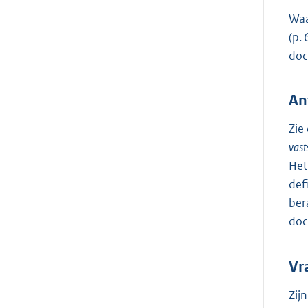
Waa
(p.
doc
An
Zie
vast
Het
def
ber
doc
Vr
Zij