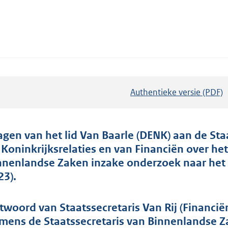
Authentieke versie (PDF)
b
e
s
t
agen van het lid Van Baarle (DENK) aan de St
a
 Koninkrijksrelaties en van Financiën over het
n
nnenlandse Zaken inzake onderzoek naar het (
d
23).
s
g
twoord van Staatssecretaris Van Rij (Financiën
r
mens de Staatssecretaris van Binnenlandse Za