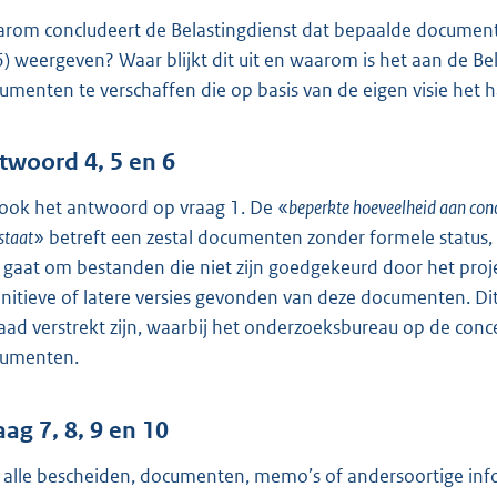
rom concludeert de Belastingdienst dat bepaalde documen
 6) weergeven? Waar blijkt dit uit en waarom is het aan de B
umenten te verschaffen die op basis van de eigen visie het
twoord 4, 5 en 6
 ook het antwoord op vraag 1. De «
beperkte hoeveelheid aan con
staat
» betreft een zestal documenten zonder formele status,
 gaat om bestanden die niet zijn goedgekeurd door het projec
initieve of latere versies gevonden van deze documenten. Di
aad verstrekt zijn, waarbij het onderzoeksbureau op de conce
umenten.
aag 7, 8, 9 en 10
n alle bescheiden, documenten, memo’s of andersoortige inform