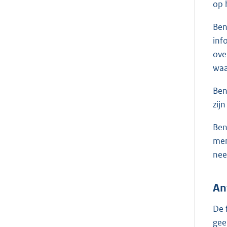
op 
Ben
inf
ove
waa
Ben
zij
Ben
mem
nee
An
De 
gee