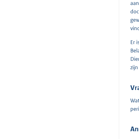
aan
doc
gew
vin
Er 
Bel
Die
zij
Vr
Wat
per
An