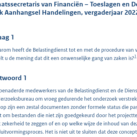
o
aatssecretaris van Financiën – Toeslagen en 
o
k Aanhangsel Handelingen, vergaderjaar 202
t
t
e
aag 1
:
rom heeft de Belastingdienst tot en met de procedure van
7
1
lt u de mening dat dit een onwenselijke gang van zaken is?
9
b
twoord 1
benaderde medewerkers van de Belastingdienst en de Diens
erzoeksbureau om vroeg gedurende het onderzoek verstrekt, 
rop zijn een zestal documenten zonder formele status die pas
t om bestanden die niet zijn goedgekeurd door het projectte
 zekerheid te zeggen of en op welke wijze de inhoud van 
luitvormingsproces. Het is niet uit te sluiten dat deze con