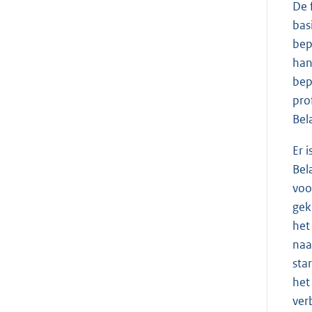
De 
bas
bep
han
bep
pro
Bel
Er 
Bel
voo
gek
het
naa
sta
het
ver