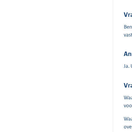
Vr
Ben
vas
An
Ja. 
Vr
Waa
voo
Waa
ove