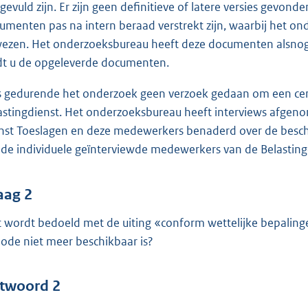
gevuld zijn. Er zijn geen definitieve of latere versies gevon
umenten pas na intern beraad verstrekt zijn, waarbij het on
ezen. Het onderzoeksbureau heeft deze documenten alsnog ve
dt u de opgeleverde documenten.
is gedurende het onderzoek geen verzoek gedaan om een centr
astingdienst. Het onderzoeksbureau heeft interviews afge
nst Toeslagen en deze medewerkers benaderd over de besc
n de individuele geïnterviewde medewerkers van de Belasting
aag 2
 wordt bedoeld met de uiting «conform wettelijke bepalingen
iode niet meer beschikbaar is?
twoord 2