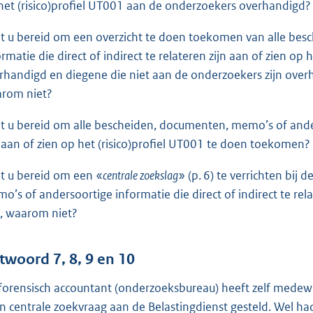
het (risico)profiel UT001 aan de onderzoekers overhandigd?
t u bereid om een overzicht te doen toekomen van alle be
ormatie die direct of indirect te relateren zijn aan of zien op
rhandigd en diegene die niet aan de onderzoekers zijn over
rom niet?
t u bereid om alle bescheiden, documenten, memo’s of anderso
n aan of zien op het (risico)profiel UT001 te doen toekomen
t u bereid om een «
centrale zoekslag
» (p. 6) te verrichten bij
o’s of andersoortige informatie die direct of indirect te rela
, waarom niet?
twoord 7, 8, 9 en 10
forensisch accountant (onderzoeksbureau) heeft zelf medew
n centrale zoekvraag aan de Belastingdienst gesteld. Wel ha