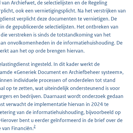
van Archiefwet, de selectielijsten en de Regeling
licht, ook een vernietigingsplicht. Na het verstrijken van
ngdienst verplicht deze documenten te vernietigen. De
 de gepubliceerde selectielijsten. Het ontbreken van
die verstreken is sinds de totstandkoming van het
ls aan onvolkomenheden in de informatiehuishouding. De
erkt aan het op orde brengen hiervan.
stingdienst ingesteld. In dit kader werkt de
enaamde «Generiek Document en Archiefbeheer systeem»,
binnen individuele processen of onderdelen tot stand
 op te zetten, wat uiteindelijk ondersteunend is voor
burgers en bedrijven. Daarnaast wordt onderzoek gedaan
nst verwacht de implementatie hiervan in 2024 te
betering van de informatiehuishouding, bijvoorbeeld op
Hierover bent u eerder geïnformeerd in de brief over de
2
 van Financiën.