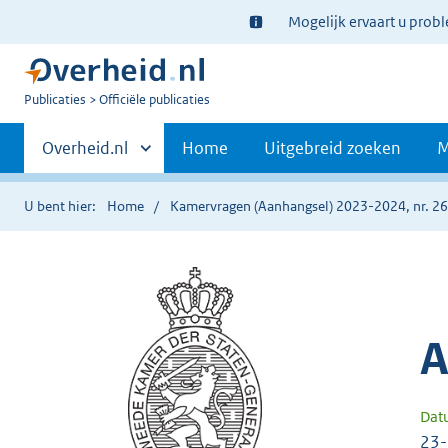
Ter
Mogelijk ervaart u prob
informatie:
U
Publicaties
Officiële publicaties
bent
Primaire
nu
Andere
Overheid.nl
Home
Uitgebreid zoeken
M
hier:
sites
navigatie
binnen
U bent hier:
Home
Kamervragen (Aanhangsel) 2023-2024, nr. 2
A
Dat
23-