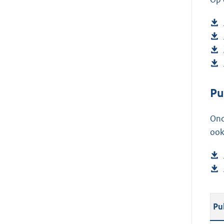
Pu
Ond
ook
Pu