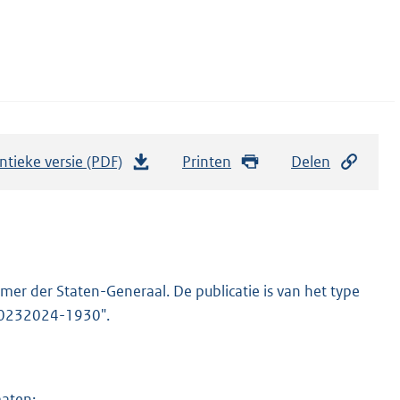
ntieke versie (PDF)
b
Printen
Delen
e
s
t
a
n
er der Staten-Generaal. De publicatie is van het type
d
-20232024-1930".
s
g
r
maten: