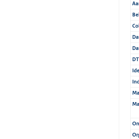
Aa
Be
Col
Da
Da
DT
Ide
In
Ma
Ma
On
Or