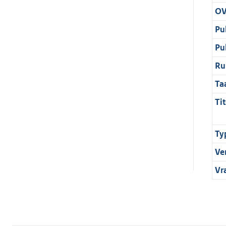
OV
Pu
Pu
Ru
Ta
Tit
Ty
Ve
Vr