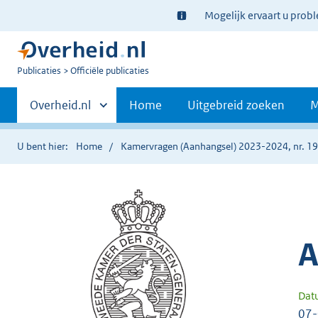
Ter
Mogelijk ervaart u prob
informatie:
U
Publicaties
Officiële publicaties
bent
Primaire
nu
Andere
Overheid.nl
Home
Uitgebreid zoeken
M
hier:
sites
navigatie
binnen
U bent hier:
Home
Kamervragen (Aanhangsel) 2023-2024, nr. 1
A
Dat
07-