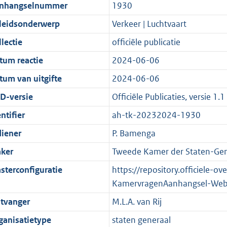
t
a
c
i
:
e
t
t
nhangselnummer
1930
d
n
i
t
a
c
5
:
e
t
leidsonderwerp
Verkeer | Luchtvaart
s
d
e
i
t
a
8
1
:
e
g
s
i
e
i
t
K
2
2
:
lectie
officiële publicatie
r
g
n
i
e
i
b
K
0
3
tum reactie
2024-06-06
o
r
f
n
i
e
b
K
0
tum van uitgifte
2024-06-06
o
o
o
f
n
i
b
K
t
o
r
o
f
n
b
D-versie
Officiële Publicaties, versie 1.1
t
t
m
r
o
f
ntifier
ah-tk-20232024-1930
e
t
a
m
r
o
diener
P. Bamenga
:
e
a
a
m
r
2
:
t
a
a
m
ker
Tweede Kamer der Staten-Gen
K
2
t
a
a
sterconfiguratie
https://repository.officiele-o
b
K
t
a
KamervragenAanhangsel-Web
b
t
tvanger
M.L.A. van Rij
ganisatietype
staten generaal