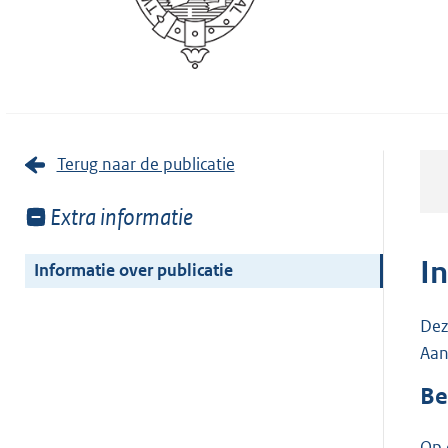
Terug naar de publicatie
Toon
Extra informatie
meer
van:
I
Informatie over publicatie
Dez
Aan
Be
Op 