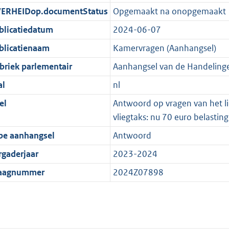
ERHEIDop.documentStatus
Opgemaakt na onopgemaakt
blicatiedatum
2024-06-07
blicatienaam
Kamervragen (Aanhangsel)
briek parlementair
Aanhangsel van de Handeling
al
nl
el
Antwoord op vragen van het li
vliegtaks: nu 70 euro belasting
pe aanhangsel
Antwoord
rgaderjaar
2023-2024
aagnummer
2024Z07898