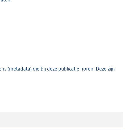
o
o
t
t
e
:
5
8
K
s (metadata) die bij deze publicatie horen. Deze zijn
b