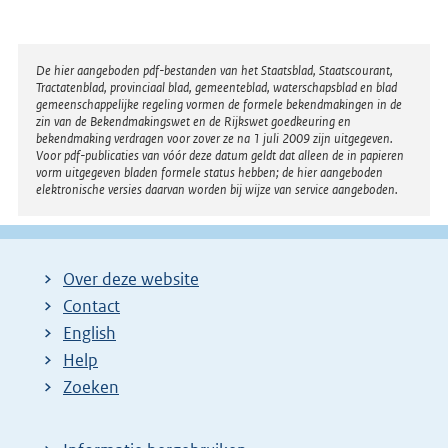
n
k
Disclaimer
De hier aangeboden pdf-bestanden van het Staatsblad, Staatscourant,
:
Tractatenblad, provinciaal blad, gemeenteblad, waterschapsblad en blad
gemeenschappelijke regeling vormen de formele bekendmakingen in de
zin van de Bekendmakingswet en de Rijkswet goedkeuring en
bekendmaking verdragen voor zover ze na 1 juli 2009 zijn uitgegeven.
Voor pdf-publicaties van vóór deze datum geldt dat alleen de in papieren
vorm uitgegeven bladen formele status hebben; de hier aangeboden
elektronische versies daarvan worden bij wijze van service aangeboden.
Over deze website
Contact
English
Help
Zoeken