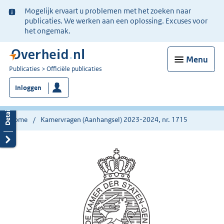
Ter
Mogelijk ervaart u problemen met het zoeken naar
informatie:
publicaties. We werken aan een oplossing. Excuses voor
het ongemak.
Menu
U
Publicaties
Officiële publicaties
bent
Inloggen
nu
hier:
Home
Kamervragen (Aanhangsel) 2023-2024, nr. 1715