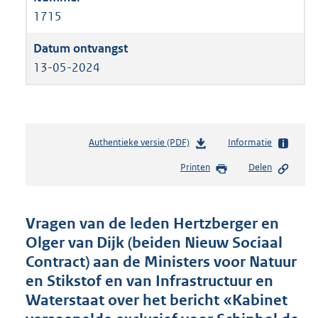
1715
13-05-2024
Authentieke versie (PDF)
b
Informatie
e
Printen
Delen
s
t
a
n
Vragen van de leden Hertzberger en
d
Olger van Dijk (beiden Nieuw Sociaal
s
Contract) aan de Ministers voor Natuur
g
r
en Stikstof en van Infrastructuur en
o
Waterstaat over het bericht «Kabinet
o