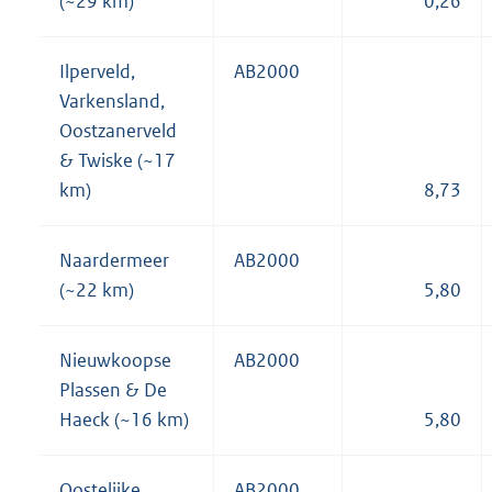
(~29 km)
0,26
Ilperveld,
AB2000
Varkensland,
Oostzanerveld
& Twiske (~17
km)
8,73
Naardermeer
AB2000
(~22 km)
5,80
Nieuwkoopse
AB2000
Plassen & De
Haeck (~16 km)
5,80
Oostelijke
AB2000