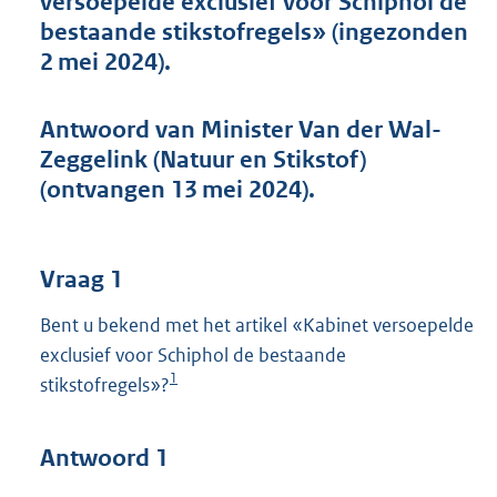
versoepelde exclusief voor Schiphol de
t
bestaande stikstofregels» (ingezonden
t
e
2 mei 2024).
:
7
0
Antwoord van Minister Van der Wal-
K
Zeggelink (Natuur en Stikstof)
b
(ontvangen 13 mei 2024).
Vraag 1
Bent u bekend met het artikel «Kabinet versoepelde
exclusief voor Schiphol de bestaande
1
stikstofregels»?
Antwoord 1