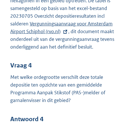
hexagonen in een gebied optreden. De tabel is
samengesteld op basis van het excel-bestand
20230705 Overzicht depositieresultaten incl
salderen
E
Vergunningsaanvraag voor Amsterdam
Airport Schiphol (rvo.nl)
x
, dit document maakt
onderdeel uit van de vergunningaanvraag tevens
t
onderliggend aan het definitief besluit.
e
r
n
Vraag 4
e
Met welke ordegrootte verschilt deze totale
l
depositie ten opzichte van een gemiddelde
i
Programma Aanpak Stikstof (PAS-)melder of
n
garnalenvisser in dit gebied?
k
:
Antwoord 4