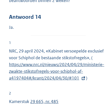
beantwoorden binnen 2 weken?
Antwoord 14
Ja.
1
NRC, 29 april 2024, «Kabinet versoepelde exclusief
voor Schiphol de bestaande stikstofregels», (
E
https://www.nrc.nl/nieuws/2024/04/29/ministerie-
x
zwakte-stikstofregels-voor-schiphol-af-
t
a4197404#/krant/2024/04/30/#101
)
e
r
n
2
e
Kamerstuk
29 665, nr. 485
l
i