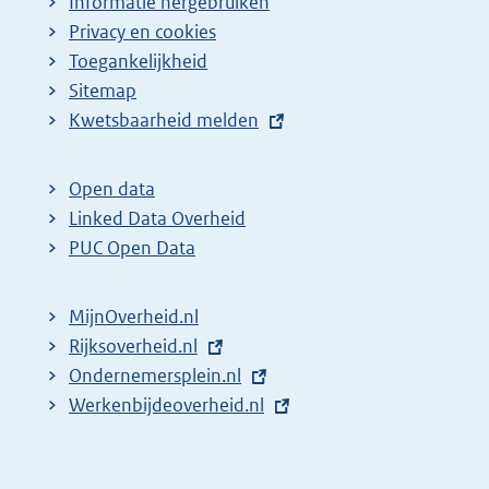
Informatie hergebruiken
Privacy en cookies
Toegankelijkheid
Sitemap
E
Kwetsbaarheid melden
x
t
Open data
e
Linked Data Overheid
r
PUC Open Data
n
e
MijnOverheid.nl
l
E
Rijksoverheid.nl
i
x
E
Ondernemersplein.nl
n
t
x
E
Werkenbijdeoverheid.nl
k
e
t
x
:
r
e
t