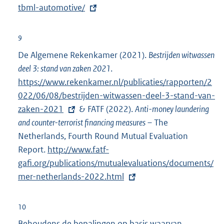
n
tbml-automotive/
x
e
t
l
e
9
i
r
De Algemene Rekenkamer (2021).
Bestrijden witwassen
n
n
deel 3: stand van zaken 2021
.
E
k
e
https://www.rekenkamer.nl/publicaties/rapporten/2
x
:
l
022/06/08/bestrijden-witwassen-deel-3-stand-van-
t
i
zaken-2021
& FATF (2022).
e
Anti-money laundering
n
and counter-terrorist financing measures
r
– The
k
Netherlands, Fourth Round Mutual Evaluation
n
:
Report.
E
http://www.fatf-
e
gafi.org/publications/mutualevaluations/documents/
x
l
mer-netherlands-2022.html
t
i
e
n
r
k
10
n
:
Behoudens de bepalingen op basis waarvan