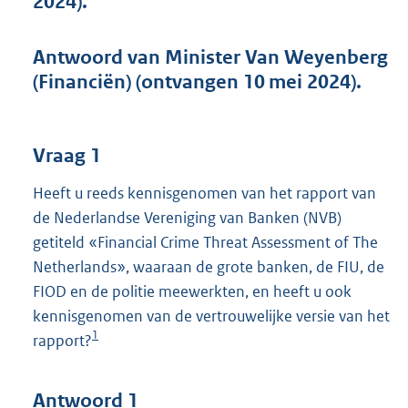
2024).
t
t
e
Antwoord van Minister Van Weyenberg
:
(Financiën) (ontvangen 10 mei 2024).
5
2
K
b
Vraag 1
Heeft u reeds kennisgenomen van het rapport van
de Nederlandse Vereniging van Banken (NVB)
getiteld «Financial Crime Threat Assessment of The
Netherlands», waaraan de grote banken, de FIU, de
FIOD en de politie meewerkten, en heeft u ook
kennisgenomen van de vertrouwelijke versie van het
1
rapport?
Antwoord 1