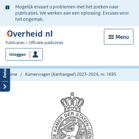
Ter
Mogelijk ervaart u problemen met het zoeken naar
informatie:
publicaties. We werken aan een oplossing. Excuses voor
het ongemak.
Menu
U
Publicaties
Officiële publicaties
bent
Inloggen
nu
hier:
Home
Kamervragen (Aanhangsel) 2023-2024, nr. 1695