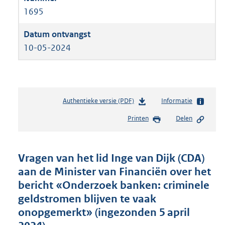
1695
10-05-2024
Authentieke versie (PDF)
b
Informatie
e
Printen
Delen
s
t
a
n
Vragen van het lid Inge van Dijk (CDA)
d
aan de Minister van Financiën over het
s
bericht «Onderzoek banken: criminele
g
r
geldstromen blijven te vaak
o
onopgemerkt» (ingezonden 5 april
o