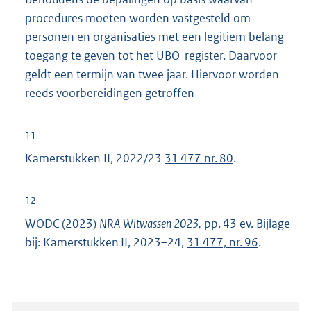
e
procedures moeten worden vastgesteld om
l
personen en organisaties met een legitiem belang
i
toegang te geven tot het UBO-register. Daarvoor
n
geldt een termijn van twee jaar. Hiervoor worden
k
reeds voorbereidingen getroffen
:
11
Kamerstukken II, 2022/23
31 477 nr. 80
.
12
WODC (2023)
NRA Witwassen 2023,
pp. 43 ev. Bijlage
bij: Kamerstukken II, 2023–24,
31 477, nr. 96
.