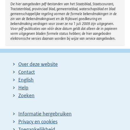
Disclaimer
De hier aangeboden pdf-bestanden van het Staatsblad, Staatscourant,
Tractatenblad, provinciaal blad, gemeenteblad, waterschapsblad en blad
gemeenschappelijke regeling vormen de formele bekendmakingen in de
zin van de Bekendmakingswet en de Rijkswet goedkeuring en
bekendmaking verdragen voor zover ze na 1 juli 2009 zijn uitgegeven.
Voor pdf-publicaties van vóór deze datum geldt dat alleen de in papieren
vorm uitgegeven bladen formele status hebben; de hier aangeboden
elektronische versies daarvan worden bij wijze van service aangeboden.
Over deze website
Contact
English
Help
Zoeken
Informatie hergebruiken
Privacy en cookies
Toegankelijkheid