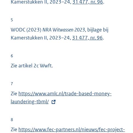
Kamerstukken II, 2023–24,
31 477, nr. 96
.
5
WODC (2023)
NRA Witwassen 2023
, bijlage bij
Kamerstukken II, 2023–24,
31 477, nr. 96
.
6
Zie artikel 2c Wwft.
7
Zie
E
https://www.amlc.nl/trade-based-money-
laundering-tbml/
x
t
e
8
r
Zie
E
https://www.fec-partners.nl/nieuws/fec-project-