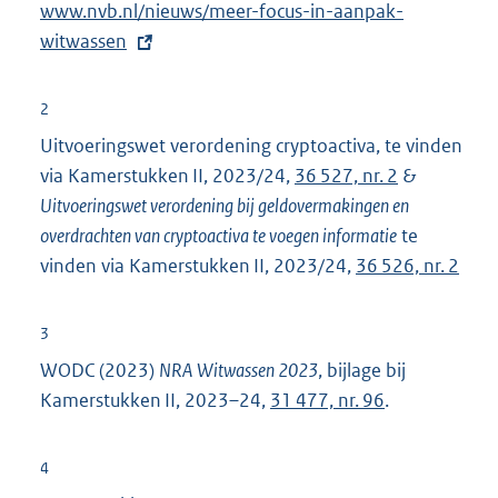
E
www.nvb.nl/nieuws/meer-focus-in-aanpak-
x
witwassen
t
e
2
r
Uitvoeringswet verordening cryptoactiva, te vinden
n
via Kamerstukken II, 2023/24,
36 527, nr. 2
&
e
Uitvoeringswet verordening bij geldovermakingen en
l
overdrachten van cryptoactiva te voegen informatie
te
i
vinden via Kamerstukken II, 2023/24,
36 526, nr. 2
n
k
3
:
WODC (2023)
NRA Witwassen 2023
, bijlage bij
Kamerstukken II, 2023–24,
31 477, nr. 96
.
4