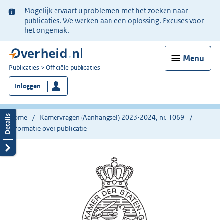
Ter
Mogelijk ervaart u problemen met het zoeken naar
informatie:
publicaties. We werken aan een oplossing. Excuses voor
het ongemak.
Menu
U
Publicaties
Officiële publicaties
bent
Inloggen
nu
hier:
Home
Kamervragen (Aanhangsel) 2023-2024, nr. 1069
Informatie over publicatie