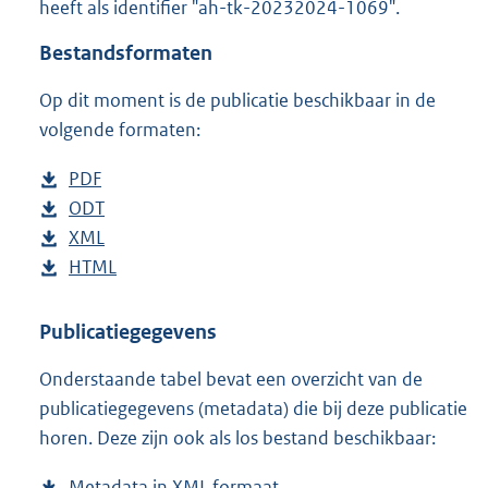
heeft als identifier "ah-tk-20232024-1069".
o
t
Bestandsformaten
t
e
Op dit moment is de publicatie beschikbaar in de
:
6
volgende formaten:
3
K
D
PDF
b
b
o
D
ODT
e
b
w
o
D
XML
s
e
b
n
w
o
D
HTML
t
s
e
b
l
n
w
o
a
t
s
e
o
l
n
w
n
a
t
s
Publicatiegegevens
a
o
l
n
d
n
a
t
Onderstaande tabel bevat een overzicht van de
d
a
o
l
s
d
n
a
publicatiegegevens (metadata) die bij deze publicatie
p
d
a
o
g
s
d
n
horen. Deze zijn ook als los bestand beschikbaar:
u
p
d
a
r
g
s
d
b
u
p
d
o
r
g
s
Metadata in XML formaat
b