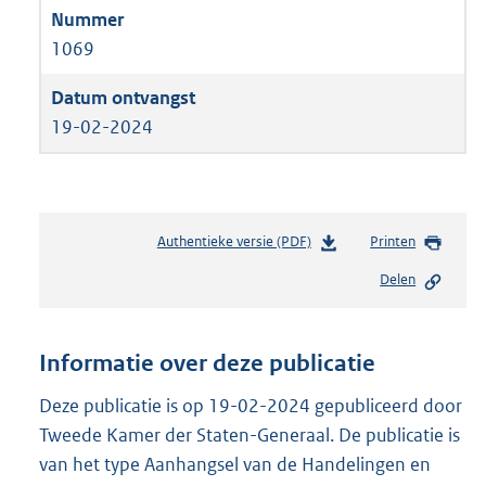
1069
19-02-2024
Authentieke versie (PDF)
b
Printen
e
Delen
s
t
a
n
Informatie over deze publicatie
d
s
Deze publicatie is op 19-02-2024 gepubliceerd door
g
Tweede Kamer der Staten-Generaal. De publicatie is
r
van het type Aanhangsel van de Handelingen en
o