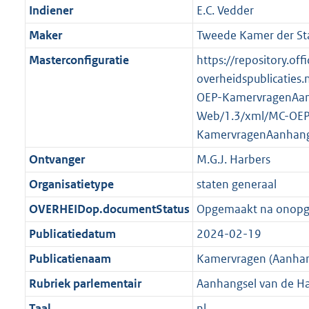
K
2
Indiener
E.C. Vedder
t
a
b
K
t
Maker
Tweede Kamer der St
b
Masterconfiguratie
https://repository.offi
overheidspublicaties.
OEP-KamervragenAan
Web/1.3/xml/MC-OEP
KamervragenAanhang
Ontvanger
M.G.J. Harbers
Organisatietype
staten generaal
OVERHEIDop.documentStatus
Opgemaakt na onop
Publicatiedatum
2024-02-19
Publicatienaam
Kamervragen (Aanhan
Rubriek parlementair
Aanhangsel van de H
Taal
nl