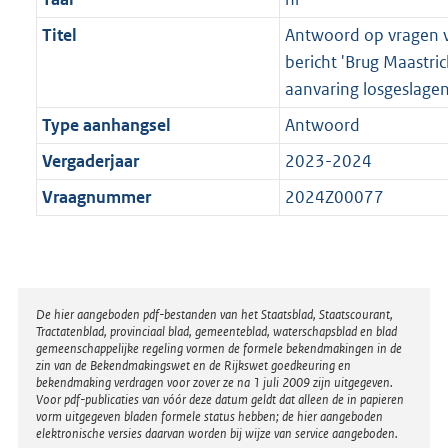
Titel
Antwoord op vragen v
bericht 'Brug Maastric
aanvaring losgeslage
Type aanhangsel
Antwoord
Vergaderjaar
2023-2024
Vraagnummer
2024Z00077
Disclaimer
De hier aangeboden pdf-bestanden van het Staatsblad, Staatscourant,
Tractatenblad, provinciaal blad, gemeenteblad, waterschapsblad en blad
gemeenschappelijke regeling vormen de formele bekendmakingen in de
zin van de Bekendmakingswet en de Rijkswet goedkeuring en
bekendmaking verdragen voor zover ze na 1 juli 2009 zijn uitgegeven.
Voor pdf-publicaties van vóór deze datum geldt dat alleen de in papieren
vorm uitgegeven bladen formele status hebben; de hier aangeboden
elektronische versies daarvan worden bij wijze van service aangeboden.