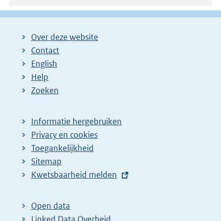
Over deze website
Contact
English
Help
Zoeken
Informatie hergebruiken
Privacy en cookies
Toegankelijkheid
Sitemap
E
Kwetsbaarheid melden
x
t
Open data
e
Linked Data Overheid