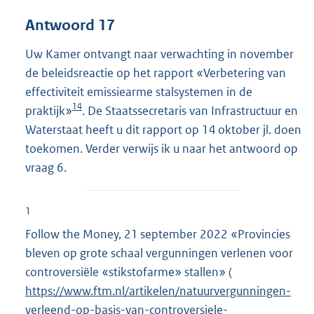
Antwoord 17
Uw Kamer ontvangt naar verwachting in november
de beleidsreactie op het rapport «Verbetering van
effectiviteit emissiearme stalsystemen in de
14
praktijk»
. De Staatssecretaris van Infrastructuur en
Waterstaat heeft u dit rapport op 14 oktober jl. doen
toekomen. Verder verwijs ik u naar het antwoord op
vraag 6.
1
Follow the Money, 21 september 2022 «Provincies
bleven op grote schaal vergunningen verlenen voor
controversiële «stikstofarme» stallen» (
E
https://www.ftm.nl/artikelen/natuurvergunningen-
x
verleend-op-basis-van-controversiele-
t