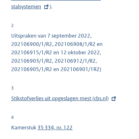
stalsystemen
).
e
r
n
2
e
Uitspraken van 7 september 2022,
l
202106900/1/R2, 202106908/1/R2 en
i
202106915/1/R2 en 12 oktober 2022,
n
202106903/1/R2, 202106912/1/R2,
k
202106905/1/R2 en 202106901/1R2)
:
3
E
Stikstofverlies uit opgeslagen mest (cbs.nl)
x
t
4
e
Kamerstuk
35 334, nr. 122
r