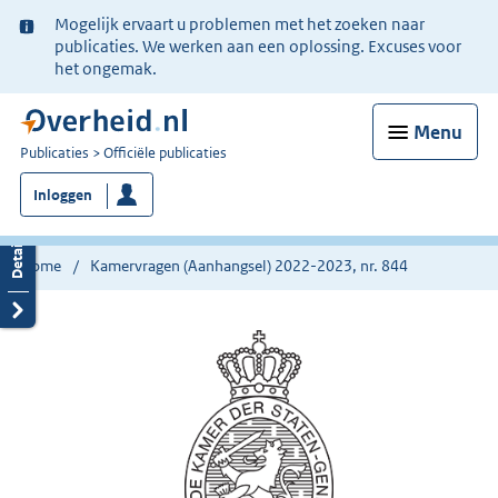
Ter
Mogelijk ervaart u problemen met het zoeken naar
informatie:
publicaties. We werken aan een oplossing. Excuses voor
het ongemak.
Menu
U
Publicaties
Officiële publicaties
bent
Inloggen
nu
hier:
Home
Kamervragen (Aanhangsel) 2022-2023, nr. 844