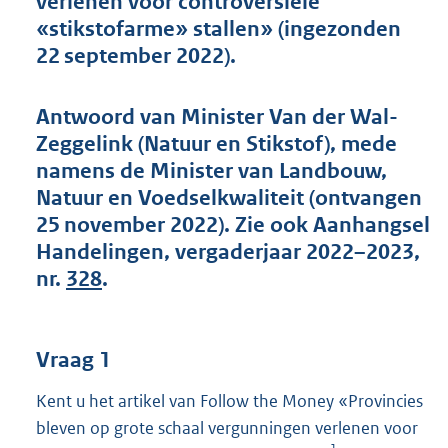
verlenen voor controversiële
t
«stikstofarme» stallen» (ingezonden
t
e
22 september 2022).
:
6
1
Antwoord van Minister Van der Wal-
K
Zeggelink (Natuur en Stikstof), mede
b
namens de Minister van Landbouw,
Natuur en Voedselkwaliteit (ontvangen
25 november 2022). Zie ook Aanhangsel
Handelingen, vergaderjaar 2022–2023,
nr.
328
.
Vraag 1
Kent u het artikel van Follow the Money «Provincies
bleven op grote schaal vergunningen verlenen voor