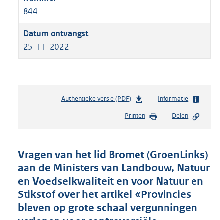
844
25-11-2022
Authentieke versie (PDF)
b
Informatie
e
Printen
Delen
s
t
a
n
Vragen van het lid Bromet (GroenLinks)
d
aan de Ministers van Landbouw, Natuur
s
en Voedselkwaliteit en voor Natuur en
g
r
Stikstof over het artikel «Provincies
o
bleven op grote schaal vergunningen
o