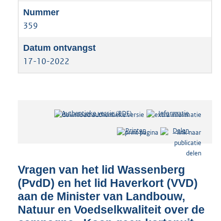
359
17-10-2022
Authentieke versie (PDF)
b
Informatie
e
Printen
Delen
s
t
a
n
Vragen van het lid Wassenberg
d
(PvdD) en het lid Haverkort (VVD)
s
aan de Minister van Landbouw,
g
r
Natuur en Voedselkwaliteit over de
o