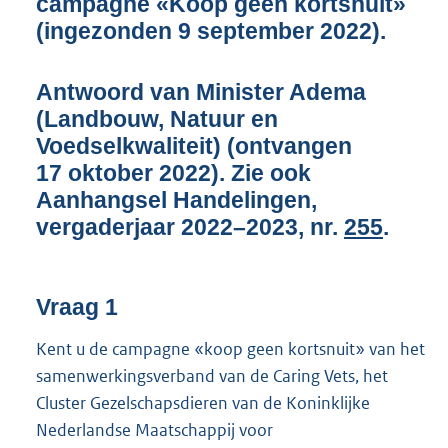
campagne «Koop geen kortsnuit»
o
(ingezonden 9 september 2022).
t
t
e
Antwoord van Minister Adema
:
(Landbouw, Natuur en
4
6
Voedselkwaliteit) (ontvangen
K
17 oktober 2022). Zie ook
b
Aanhangsel Handelingen,
vergaderjaar 2022–2023, nr.
255
.
Vraag 1
Kent u de campagne «koop geen kortsnuit» van het
samenwerkingsverband van de Caring Vets, het
Cluster Gezelschapsdieren van de Koninklijke
Nederlandse Maatschappij voor