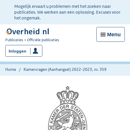
Ter
Mogelijk ervaart u problemen met het zoeken naar
informatie:
publicaties. We werken aan een oplossing. Excuses voor
het ongemak.
Menu
U
Publicaties
Officiële publicaties
bent
Inloggen
nu
hier:
Home
Kamervragen (Aanhangsel) 2022-2023, nr. 359