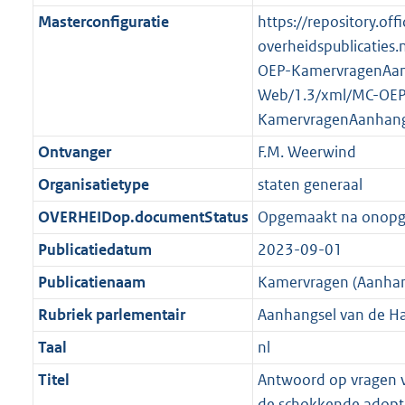
K
2
t
a
Masterconfiguratie
https://repository.offi
b
K
t
overheidspublicaties.
b
OEP-KamervragenAan
Web/1.3/xml/MC-OEP
KamervragenAanhang
Ontvanger
F.M. Weerwind
Organisatietype
staten generaal
OVERHEIDop.documentStatus
Opgemaakt na onop
Publicatiedatum
2023-09-01
Publicatienaam
Kamervragen (Aanhan
Rubriek parlementair
Aanhangsel van de H
Taal
nl
Titel
Antwoord op vragen v
de schokkende adopti