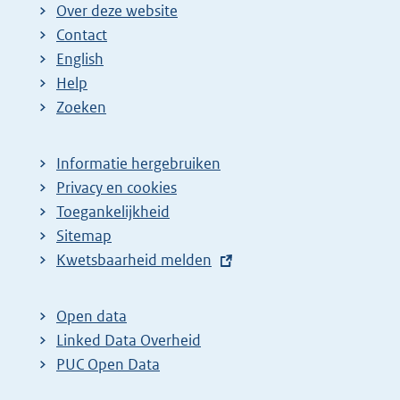
Over deze website
Contact
English
Help
Zoeken
Informatie hergebruiken
Privacy en cookies
Toegankelijkheid
Sitemap
E
Kwetsbaarheid melden
x
t
Open data
e
Linked Data Overheid
r
PUC Open Data
n