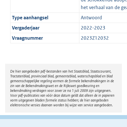
het verhaal van de g
Type aanhangsel
Antwoord
Vergaderjaar
2022-2023
Vraagnummer
2023Z12032
Disclaimer
De hier aangeboden pdf-bestanden van het Staatsblad, Staatscourant,
Tractatenblad, provinciaal blad, gemeenteblad, waterschapsblad en blad
gemeenschappelijke regeling vormen de formele bekendmakingen in de
zin van de Bekendmakingswet en de Rijkswet goedkeuring en
bekendmaking verdragen voor zover ze na 1 juli 2009 zijn uitgegeven.
Voor pdf-publicaties van vóór deze datum geldt dat alleen de in papieren
vorm uitgegeven bladen formele status hebben; de hier aangeboden
elektronische versies daarvan worden bij wijze van service aangeboden.