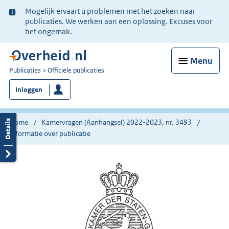
Ter
Mogelijk ervaart u problemen met het zoeken naar
informatie:
publicaties. We werken aan een oplossing. Excuses voor
het ongemak.
Menu
U
Publicaties
Officiële publicaties
bent
Inloggen
nu
hier:
Home
Kamervragen (Aanhangsel) 2022-2023, nr. 3493
Informatie over publicatie