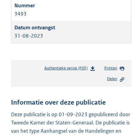
3493
31-08-2023
Authentieke versie (PDF)
b
Printen
e
Delen
s
t
a
n
Informatie over deze publicatie
d
s
Deze publicatie is op 01-09-2023 gepubliceerd door
g
Tweede Kamer der Staten-Generaal. De publicatie is
r
van het type Aanhangsel van de Handelingen en
o