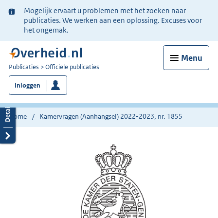
Ter
Mogelijk ervaart u problemen met het zoeken naar
informatie:
publicaties. We werken aan een oplossing. Excuses voor
het ongemak.
Menu
U
Publicaties
Officiële publicaties
bent
Inloggen
nu
hier:
Home
Kamervragen (Aanhangsel) 2022-2023, nr. 1855