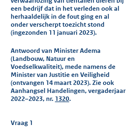
verwaarlozing van tientallen dieren bij
t
een bedrijf dat in het verleden ook al
t
e
herhaaldelijk in de fout ging en al
:
onder verscherpt toezicht stond
7
(ingezonden 11 januari 2023).
4
K
b
Antwoord van Minister Adema
(Landbouw, Natuur en
Voedselkwaliteit), mede namens de
Minister van Justitie en Veiligheid
(ontvangen 14 maart 2023). Zie ook
Aanhangsel Handelingen, vergaderjaar
2022–2023, nr.
1320
.
Vraag 1