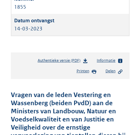
1855
14-03-2023
Authentieke versie (PDF)
b
Informatie
e
Printen
Delen
s
t
a
n
Vragen van de leden Vestering en
d
Wassenberg (beiden PvdD) aan de
s
Ministers van Landbouw, Natuur en
g
r
Voedselkwaliteit en van Justitie en
o
Veiligheid over de ernstige
o