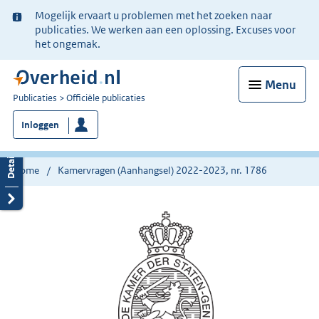
Ter
Mogelijk ervaart u problemen met het zoeken naar
informatie:
publicaties. We werken aan een oplossing. Excuses voor
het ongemak.
Menu
U
Publicaties
Officiële publicaties
bent
Inloggen
nu
hier:
Home
Kamervragen (Aanhangsel) 2022-2023, nr. 1786