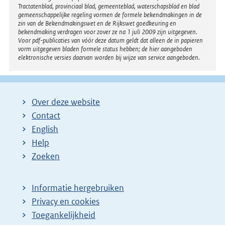
i
Tractatenblad, provinciaal blad, gemeenteblad, waterschapsblad en blad
n
gemeenschappelijke regeling vormen de formele bekendmakingen in de
zin van de Bekendmakingswet en de Rijkswet goedkeuring en
k
bekendmaking verdragen voor zover ze na 1 juli 2009 zijn uitgegeven.
Voor pdf-publicaties van vóór deze datum geldt dat alleen de in papieren
:
vorm uitgegeven bladen formele status hebben; de hier aangeboden
elektronische versies daarvan worden bij wijze van service aangeboden.
Over deze website
Contact
English
Help
Zoeken
Informatie hergebruiken
Privacy en cookies
Toegankelijkheid