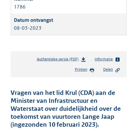
1786
08-03-2023
Authentieke versie (PDF)
b
Informatie
e
Printen
Delen
s
t
a
n
Vragen van het lid Krul (CDA) aan de
d
Minister van Infrastructuur en
s
Waterstaat over duidelijkheid over de
g
r
toekomst van vuurtoren Lange Jaap
o
(ingezonden 10 februari 2023).
o