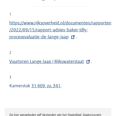
1
E
https://www.rijksoverheid.nl/documenten/rapporten
x
/2022/09/15/rapport-advies-baker-tilly-
t
procesevaluatie-de-lange-jaap
.
e
r
2
n
E
Vuurtoren Lange Jaap | Rijkswaterstaat
.
e
x
l
t
3
i
e
Kamerstuk
31 409, nr. 341
.
n
r
k
n
:
e
l
Disclaimer
De hier aangeboden pdf-bestanden van het Staatsblad, Staatscourant,