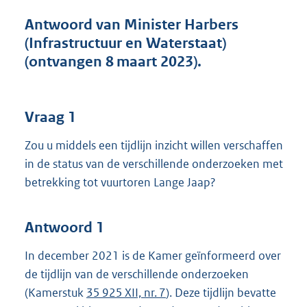
t
t
Antwoord van Minister Harbers
e
(Infrastructuur en Waterstaat)
:
(ontvangen 8 maart 2023).
4
1
K
b
Vraag 1
Zou u middels een tijdlijn inzicht willen verschaffen
in de status van de verschillende onderzoeken met
betrekking tot vuurtoren Lange Jaap?
Antwoord 1
In december 2021 is de Kamer geïnformeerd over
de tijdlijn van de verschillende onderzoeken
(Kamerstuk
35 925 XII, nr. 7
). Deze tijdlijn bevatte