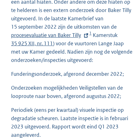
een aantal hiaten. Onder andere om deze hiaten op
te helderen is een extern onderzoek door Baker Tilly
uitgevoerd. In de laatste Kamerbrief van
15 september 2022 zijn de uitkomsten van de
E
1
procesevaluatie van Baker Tilly
Kamerstuk
x
35 925 XII, nr. 111
) voor de vuurtoren Lange Jaap
t
met uw Kamer gedeeld. Nadien zijn nog de volgende
e
onderzoeken/inspecties uitgevoerd:
r
n
Funderingsonderzoek, afgerond december 2022;
e
l
Onderzoeken mogelijkheden Veiligstellen van de
i
looproute naar boven, afgerond augustus 2022;
n
k
Periodiek (eens per kwartaal) visuele inspectie op
:
degradatie scheuren. Laatste inspectie is in februari
2023 uitgevoerd. Rapport wordt eind Q1 2023
aangeleverd.