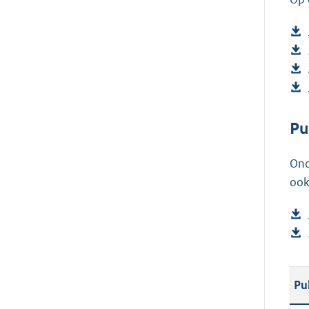
Pu
Ond
ook
Pu