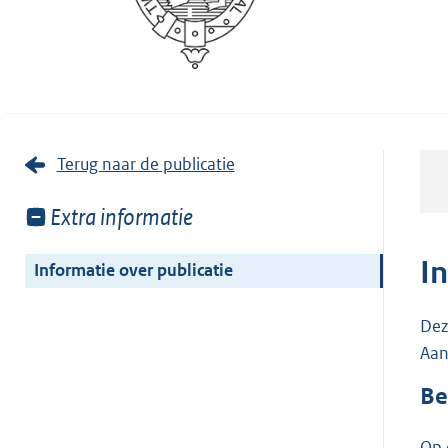
Terug naar de publicatie
Toon
Extra informatie
meer
van:
I
Informatie over publicatie
Dez
Aan
Be
Op 