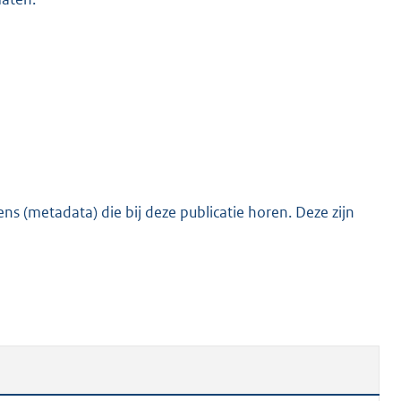
o
o
t
t
e
:
4
2
K
s (metadata) die bij deze publicatie horen. Deze zijn
b