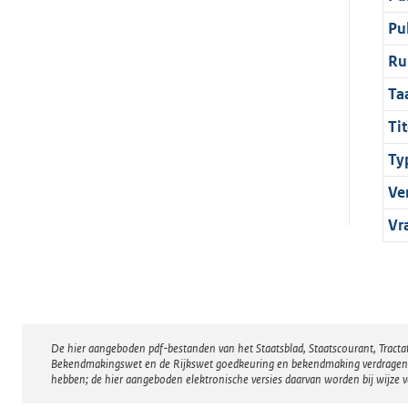
Pu
Ru
Ta
Tit
Ty
Ve
Vr
De hier aangeboden pdf-bestanden van het Staatsblad, Staatscourant, Tract
Disclaimer
Bekendmakingswet en de Rijkswet goedkeuring en bekendmaking verdragen voor
hebben; de hier aangeboden elektronische versies daarvan worden bij wijze 