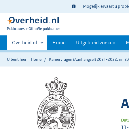
Ter
Mogelijk ervaart u prob
informatie:
U
Publicaties
Officiële publicaties
bent
Primaire
nu
Andere
Overheid.nl
Home
Uitgebreid zoeken
M
hier:
sites
navigatie
binnen
U bent hier:
Home
Kamervragen (Aanhangsel) 2021-2022, nr. 2
A
Dat
11-