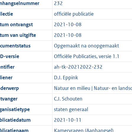
t
a
c
i
:
e
t
t
nhangselnummer
232
d
n
i
t
a
c
4
:
e
t
lectie
officiële publicatie
s
d
e
i
t
a
2
9
:
e
g
s
i
e
i
t
K
K
8
:
tum ontvangst
2021-10-08
r
g
n
i
e
i
b
b
K
1
tum van uitgifte
2021-10-08
o
r
f
n
i
e
b
3
cumentstatus
Opgemaakt na onopgemaakt
o
o
o
f
n
i
K
t
o
r
o
f
n
b
D-versie
Officiële Publicaties, versie 1.1
t
t
m
r
o
f
ntifier
ah-tk-20212022-232
e
t
a
m
r
o
diener
D.J. Eppink
:
e
a
a
m
r
2
:
t
a
a
m
derwerp
Natuur en milieu | Natuur- en land
K
2
t
a
a
tvanger
C.J. Schouten
b
K
t
a
ganisatietype
staten generaal
b
t
blicatiedatum
2021-10-11
blicatienaam
Kamervragen (Aanhangsel)