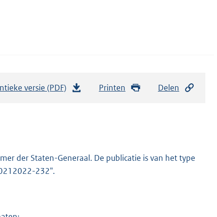
ntieke versie (PDF)
b
Printen
Delen
e
s
t
a
n
er der Staten-Generaal. De publicatie is van het type
d
-20212022-232".
s
g
r
maten: