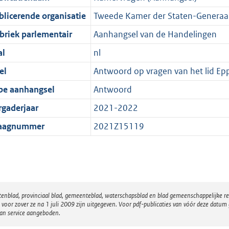
blicerende organisatie
Tweede Kamer der Staten-Generaa
briek parlementair
Aanhangsel van de Handelingen
al
nl
el
Antwoord op vragen van het lid Ep
pe aanhangsel
Antwoord
rgaderjaar
2021-2022
aagnummer
2021Z15119
atenblad, provinciaal blad, gemeenteblad, waterschapsblad en blad gemeenschappelijke 
 zover ze na 1 juli 2009 zijn uitgegeven. Voor pdf-publicaties van vóór deze datum g
van service aangeboden.