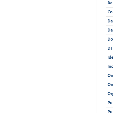
Aa
Col
Da
Da
Do
DT
Ide
In
On
On
Or
Pu
Pu