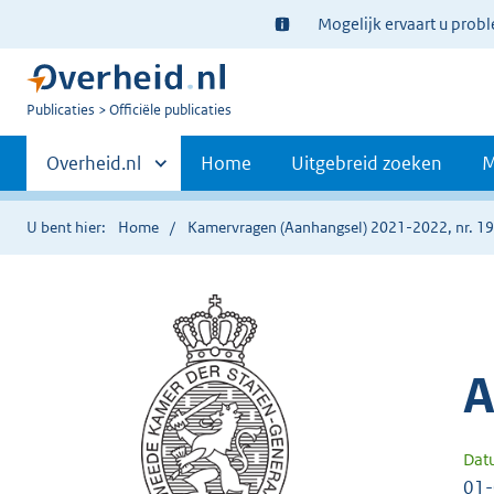
Ter
Mogelijk ervaart u prob
informatie:
U
Publicaties
Officiële publicaties
bent
Primaire
nu
Andere
Overheid.nl
Home
Uitgebreid zoeken
M
hier:
sites
navigatie
binnen
U bent hier:
Home
Kamervragen (Aanhangsel) 2021-2022, nr. 1
A
Dat
01-