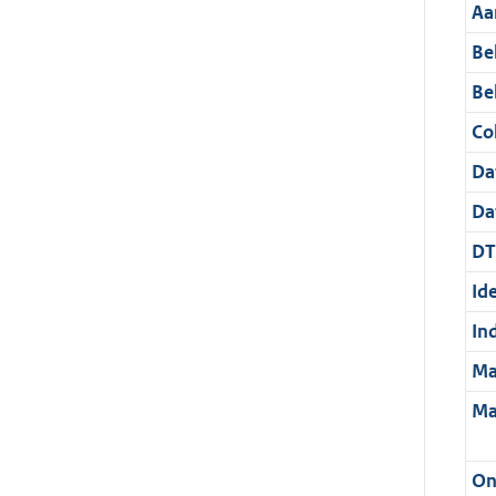
Aa
Be
Be
Col
Da
Da
DT
Ide
In
Ma
Ma
On