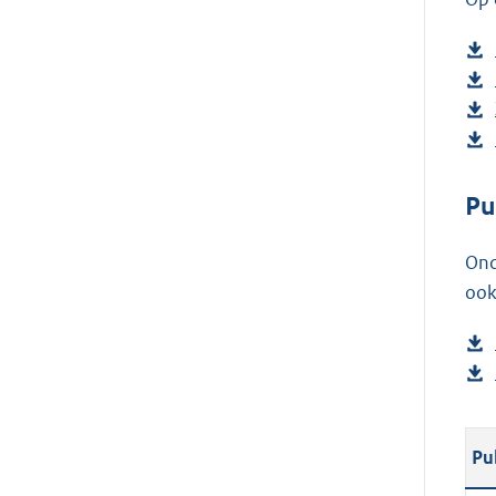
Pu
Ond
ook
Pu