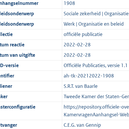
t
a
c
i
:
e
t
t
nhangselnummer
1908
d
n
i
t
a
c
7
:
e
t
leidsonderwerp
Sociale zekerheid | Organisatie
s
d
e
i
t
a
3
6
:
e
g
s
i
e
i
t
K
5
1
:
leidsonderwerp
Werk | Organisatie en beleid
r
g
n
i
e
i
b
K
1
1
lectie
officiële publicatie
o
r
f
n
i
e
b
K
6
tum reactie
2022-02-28
o
o
o
f
n
i
b
K
t
o
r
o
f
n
b
tum van uitgifte
2022-02-28
t
t
m
r
o
f
D-versie
Officiële Publicaties, versie 1.1
e
t
a
m
r
o
ntifier
ah-tk-20212022-1908
:
e
a
a
m
r
2
:
t
a
a
m
diener
S.R.T. van Baarle
K
2
t
a
a
ker
Tweede Kamer der Staten-Gen
b
K
t
a
sterconfiguratie
https://repository.officiele-o
b
t
KamervragenAanhangsel-Web
tvanger
C.E.G. van Gennip