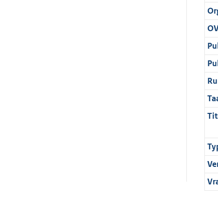
Or
OV
Pu
Pu
Ru
Ta
Tit
Ty
Ve
Vr