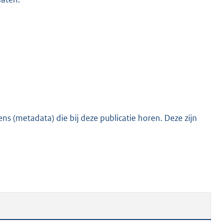
o
o
t
t
e
:
7
3
K
s (metadata) die bij deze publicatie horen. Deze zijn
b