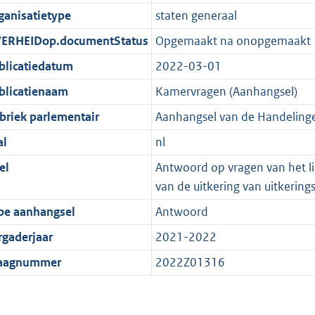
ganisatietype
staten generaal
ERHEIDop.documentStatus
Opgemaakt na onopgemaakt
blicatiedatum
2022-03-01
blicatienaam
Kamervragen (Aanhangsel)
briek parlementair
Aanhangsel van de Handeling
al
nl
el
Antwoord op vragen van het li
van de uitkering van uitkering
pe aanhangsel
Antwoord
rgaderjaar
2021-2022
aagnummer
2022Z01316