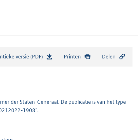
ntieke versie (PDF)
b
Printen
Delen
e
s
t
a
n
er der Staten-Generaal. De publicatie is van het type
d
-20212022-1908".
s
g
r
maten: