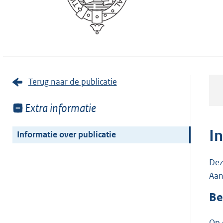
Terug naar de publicatie
Toon
Extra informatie
meer
van:
I
Informatie over publicatie
Dez
Aan
Be
Op 