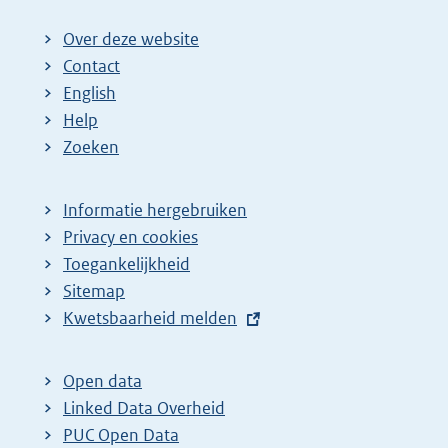
Over deze website
Contact
English
Help
Zoeken
Informatie hergebruiken
Privacy en cookies
Toegankelijkheid
Sitemap
E
Kwetsbaarheid melden
x
t
Open data
e
Linked Data Overheid
r
PUC Open Data