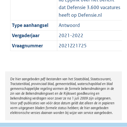
dat Defensie 3.600 vacatures
heeft op Defensie.nl
Type aanhangsel
Antwoord
Vergaderjaar
2021-2022
Vraagnummer
2021Z21725
Disclaimer
De hier aangeboden pdf-bestanden van het Staatsblad, Staatscourant,
Tractatenblad, provinciaal blad, gemeenteblad, waterschapsblad en blad
gemeenschappelijke regeling vormen de formele bekendmakingen in de
zin van de Bekendmakingswet en de Rijkswet goedkeuring en
bekendmaking verdragen voor zover ze na 1 juli 2009 zijn uitgegeven.
Voor pdf-publicaties van vóór deze datum geldt dat alleen de in papieren
vorm uitgegeven bladen formele status hebben; de hier aangeboden
elektronische versies daarvan worden bij wijze van service aangeboden.