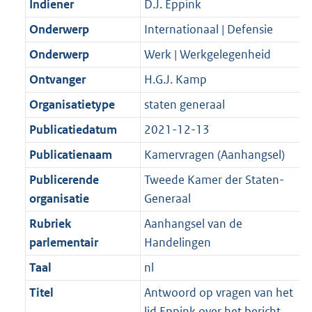
Indiener
D.J. Eppink
K
2
t
a
b
K
Onderwerp
Internationaal | Defensie
t
b
Onderwerp
Werk | Werkgelegenheid
Ontvanger
H.G.J. Kamp
Organisatietype
staten generaal
Publicatiedatum
2021-12-13
Publicatienaam
Kamervragen (Aanhangsel)
Publicerende
Tweede Kamer der Staten-
organisatie
Generaal
Rubriek
Aanhangsel van de
parlementair
Handelingen
Taal
nl
Titel
Antwoord op vragen van het
lid Eppink over het bericht