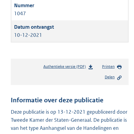
1047
10-12-2021
Authentieke versie (PDF)
b
Printen
e
Delen
s
t
a
n
Informatie over deze publicatie
d
s
Deze publicatie is op 13-12-2021 gepubliceerd door
g
Tweede Kamer der Staten-Generaal. De publicatie is
r
van het type Aanhangsel van de Handelingen en
o