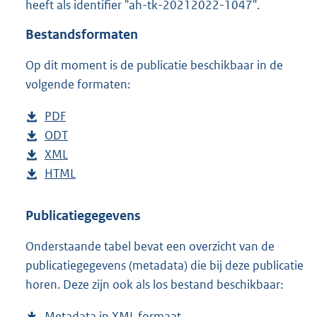
heeft als identifier "ah-tk-20212022-1047".
o
t
Bestandsformaten
t
e
Op dit moment is de publicatie beschikbaar in de
:
4
volgende formaten:
5
K
D
PDF
b
b
o
D
ODT
e
b
w
o
D
XML
s
e
b
n
w
o
D
HTML
t
s
e
b
l
n
w
o
a
t
s
e
o
l
n
w
n
a
t
s
Publicatiegegevens
a
o
l
n
d
n
a
t
Onderstaande tabel bevat een overzicht van de
d
a
o
l
s
d
n
a
publicatiegegevens (metadata) die bij deze publicatie
p
d
a
o
g
s
d
n
horen. Deze zijn ook als los bestand beschikbaar:
u
p
d
a
r
g
s
d
b
u
p
d
o
r
g
s
Metadata in XML formaat
b