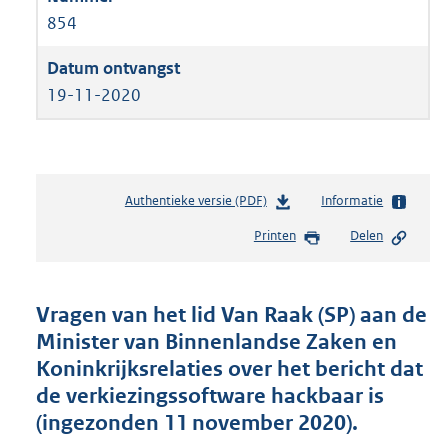
854
19-11-2020
Authentieke versie (PDF)
b
Informatie
e
Printen
Delen
s
t
a
n
Vragen van het lid Van Raak (SP) aan de
d
Minister van Binnenlandse Zaken en
s
Koninkrijksrelaties over het bericht dat
g
r
de verkiezingssoftware hackbaar is
o
(ingezonden 11 november 2020).
o