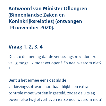
t
t
Antwoord van Minister Ollongren
e
(Binnenlandse Zaken en
:
Koninkrijksrelaties) (ontvangen
3
6
19 november 2020).
K
b
Vraag 1, 2, 3, 4
Deelt u de mening dat de verkiezingsprocedure zo
veilig mogelijk moet verlopen? Zo nee, waarom niet?
1
Bent u het ermee eens dat als de
verkiezingssoftware hackbaar blijkt een extra
controle moet worden ingesteld, zodat de uitslag
boven elke twijfel verheven is? Zo nee, waarom niet?