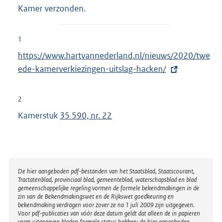
Kamer verzonden.
1
E
https://www.hartvannederland.nl/nieuws/2020/twe
x
ede-kamerverkiezingen-uitslag-hacken/
t
e
2
r
Kamerstuk
35 590, nr. 22
n
e
l
i
Disclaimer
De hier aangeboden pdf-bestanden van het Staatsblad, Staatscourant,
n
Tractatenblad, provinciaal blad, gemeenteblad, waterschapsblad en blad
k
gemeenschappelijke regeling vormen de formele bekendmakingen in de
zin van de Bekendmakingswet en de Rijkswet goedkeuring en
:
bekendmaking verdragen voor zover ze na 1 juli 2009 zijn uitgegeven.
Voor pdf-publicaties van vóór deze datum geldt dat alleen de in papieren
vorm uitgegeven bladen formele status hebben; de hier aangeboden