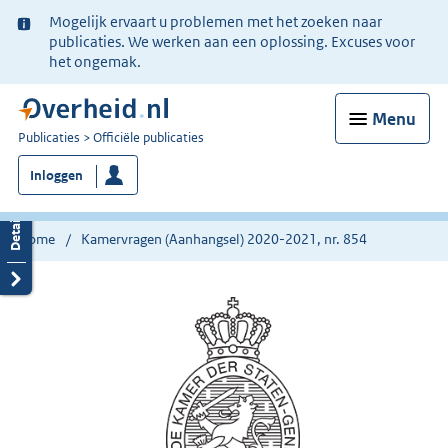
Ter
Mogelijk ervaart u problemen met het zoeken naar
informatie:
publicaties. We werken aan een oplossing. Excuses voor
het ongemak.
Menu
U
Publicaties
Officiële publicaties
bent
Inloggen
nu
hier:
Home
Kamervragen (Aanhangsel) 2020-2021, nr. 854