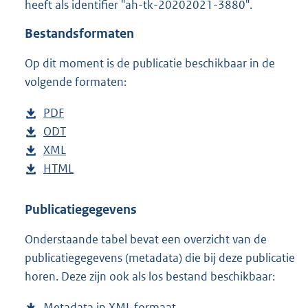
heeft als identifier "ah-tk-20202021-3880".
o
t
Bestandsformaten
t
e
Op dit moment is de publicatie beschikbaar in de
:
4
volgende formaten:
1
K
D
PDF
b
b
o
D
ODT
e
b
w
o
D
XML
s
e
b
n
w
o
D
HTML
t
s
e
b
l
n
w
o
a
t
s
e
o
l
n
w
n
a
t
s
Publicatiegegevens
a
o
l
n
d
n
a
t
Onderstaande tabel bevat een overzicht van de
d
a
o
l
s
d
n
a
publicatiegegevens (metadata) die bij deze publicatie
p
d
a
o
g
s
d
n
horen. Deze zijn ook als los bestand beschikbaar:
u
p
d
a
r
g
s
d
b
u
p
d
o
r
g
s
Metadata in XML formaat
b