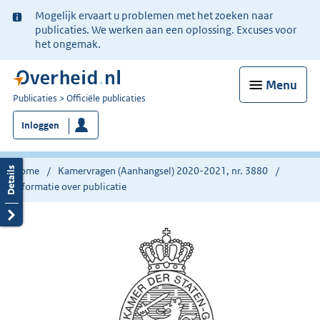
Ter
Mogelijk ervaart u problemen met het zoeken naar
informatie:
publicaties. We werken aan een oplossing. Excuses voor
het ongemak.
Menu
U
Publicaties
Officiële publicaties
bent
Inloggen
nu
hier:
Home
Kamervragen (Aanhangsel) 2020-2021, nr. 3880
Informatie over publicatie