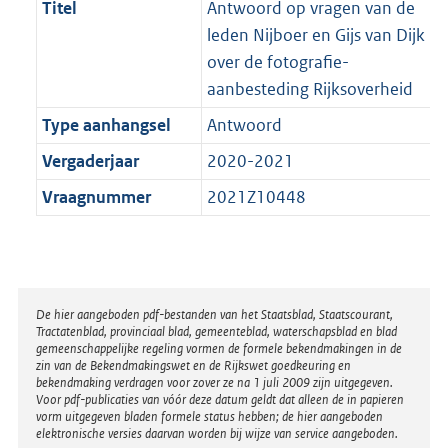
Titel
Antwoord op vragen van de
leden Nijboer en Gijs van Dijk
over de fotografie-
aanbesteding Rijksoverheid
Type aanhangsel
Antwoord
Vergaderjaar
2020-2021
Vraagnummer
2021Z10448
Disclaimer
De hier aangeboden pdf-bestanden van het Staatsblad, Staatscourant,
Tractatenblad, provinciaal blad, gemeenteblad, waterschapsblad en blad
gemeenschappelijke regeling vormen de formele bekendmakingen in de
zin van de Bekendmakingswet en de Rijkswet goedkeuring en
bekendmaking verdragen voor zover ze na 1 juli 2009 zijn uitgegeven.
Voor pdf-publicaties van vóór deze datum geldt dat alleen de in papieren
vorm uitgegeven bladen formele status hebben; de hier aangeboden
elektronische versies daarvan worden bij wijze van service aangeboden.