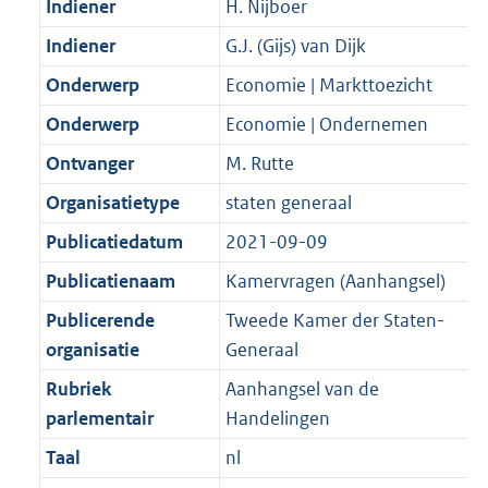
Indiener
H. Nijboer
K
2
t
a
b
K
Indiener
G.J. (Gijs) van Dijk
t
b
Onderwerp
Economie | Markttoezicht
Onderwerp
Economie | Ondernemen
Ontvanger
M. Rutte
Organisatietype
staten generaal
Publicatiedatum
2021-09-09
Publicatienaam
Kamervragen (Aanhangsel)
Publicerende
Tweede Kamer der Staten-
organisatie
Generaal
Rubriek
Aanhangsel van de
parlementair
Handelingen
Taal
nl