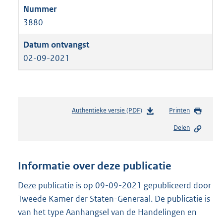
3880
02-09-2021
Authentieke versie (PDF)
b
Printen
e
Delen
s
t
a
n
Informatie over deze publicatie
d
s
Deze publicatie is op 09-09-2021 gepubliceerd door
g
Tweede Kamer der Staten-Generaal. De publicatie is
r
van het type Aanhangsel van de Handelingen en
o