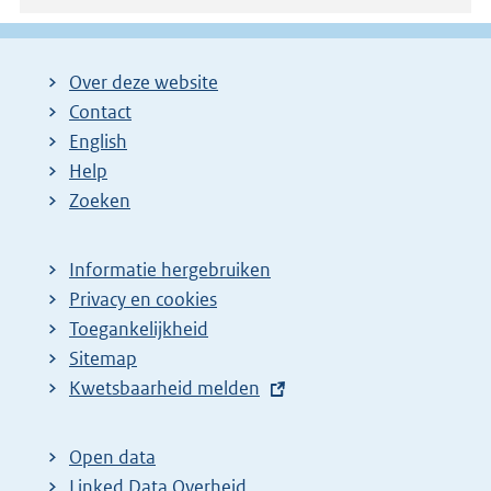
Over deze website
Contact
English
Help
Zoeken
Informatie hergebruiken
Privacy en cookies
Toegankelijkheid
Sitemap
E
Kwetsbaarheid melden
x
t
Open data
e
Linked Data Overheid