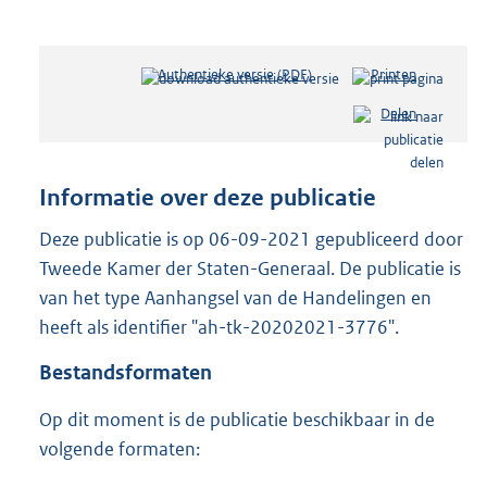
Authentieke versie (PDF)
b
Printen
e
Delen
s
t
a
n
Informatie over deze publicatie
d
s
Deze publicatie is op 06-09-2021 gepubliceerd door
g
Tweede Kamer der Staten-Generaal. De publicatie is
r
van het type Aanhangsel van de Handelingen en
o
heeft als identifier "ah-tk-20202021-3776".
o
t
Bestandsformaten
t
e
Op dit moment is de publicatie beschikbaar in de
:
4
volgende formaten:
5
K