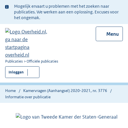
Ter
Mogelijk ervaart u problemen met het zoeken naar
informatie:
publicaties. We werken aan een oplossing. Excuses voor
het ongemak.
Menu
U
Publicaties
Officiële publicaties
bent
Inloggen
nu
hier:
Home
Kamervragen (Aanhangsel) 2020-2021, nr. 3776
Informatie over publicatie