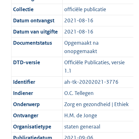
d
n
e
i
t
a
5
1
:
e
Collectie
officiële publicatie
s
d
i
e
i
t
K
0
1
:
g
s
Datum ontvangst
2021-08-16
n
i
e
i
b
K
1
1
r
g
f
n
i
e
b
K
6
Datum van uitgifte
2021-08-16
o
r
o
f
n
i
b
K
Documentstatus
Opgemaakt na
o
o
r
o
f
n
b
onopgemaakt
t
o
m
r
o
f
t
t
DTD-versie
Officiële Publicaties, versie
a
m
r
o
e
t
1.1
a
a
m
r
:
e
t
a
a
m
Identifier
ah-tk-20202021-3776
2
:
t
a
a
Indiener
O.C. Tellegen
K
2
t
a
b
K
Onderwerp
Zorg en gezondheid | Ethiek
t
b
Ontvanger
H.M. de Jonge
Organisatietype
staten generaal
Publicatiedatum
2021-09-06