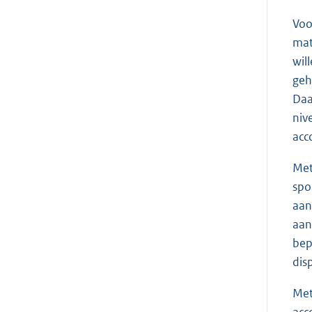
Voo
mat
wil
geh
Daa
niv
acc
Met
spo
aan
aan
bep
dis
Met