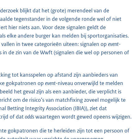
nderzoek blijkt dat het (grote) merendeel van de
aalde tegenstander in de volgende ronde wel of niet
t hier niets aan. Voor deze signalen geldt de
ls elke andere burger kan melden bij sportorganisaties.
n vallen in twee categorieën uiteen: signalen op
event
-
s in de zin van de Wwft (signalen die wel op personen of
king tot kansspelen op afstand zijn aanbieders van
jke gokpatronen op
event
-niveau onverwijld te melden
eld het geval zijn als een aanbieder, die verplicht is
cht om de risico’s van matchfixing zoveel mogelijk te
Betting Integrity Association (IBIA)), ziet dat
rijd of dat
odds
waartegen wordt gewed opeens wijzigen.
hte gokpatronen die te herleiden zijn tot een persoon of