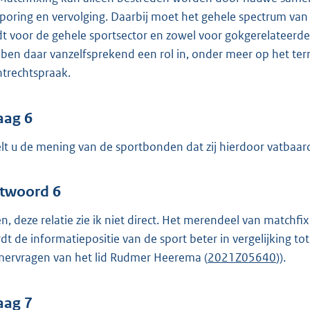
poring en vervolging. Daarbij moet het gehele spectrum van pr
dt voor de gehele sportsector en zowel voor gokgerelateerd
ben daar vanzelfsprekend een rol in, onder meer op het terre
htrechtspraak.
aag 6
lt u de mening van de sportbonden dat zij hierdoor vatbaa
twoord 6
n, deze relatie zie ik niet direct. Het merendeel van matchf
dt de informatiepositie van de sport beter in vergelijking t
ervragen van het lid Rudmer Heerema (
2021Z05640
)).
aag 7