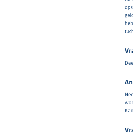
ops
gel
heb
tuc
Vr
Dee
An
Nee
wor
Kam
Vr