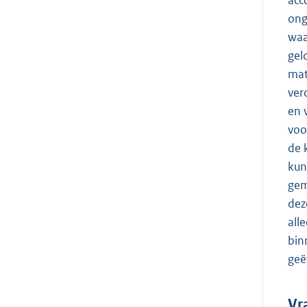
acc
ong
waa
gel
mat
ver
en 
voo
de 
kun
gem
dez
all
bin
geë
Vr