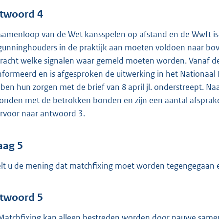
twoord 4
samenloop van de Wet kansspelen op afstand en de Wwft is vo
gunninghouders in de praktijk aan moeten voldoen naar bov
racht welke signalen waar gemeld moeten worden. Vanaf de h
nformeerd en is afgesproken de uitwerking in het Nationaal
ben hun zorgen met de brief van 8 april jl. onderstreept. Naa
onden met de betrokken bonden en zijn een aantal afspraken
rvoor naar antwoord 3.
aag 5
lt u de mening dat matchfixing moet worden tegengegaan e
twoord 5
 Matchfixing kan alleen bestreden worden door nauwe samen