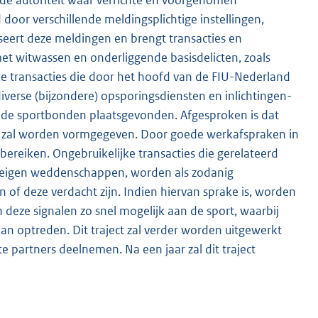
 de autoriteit waar verrichte én voorgenomen
door verschillende meldingsplichtige instellingen,
eert deze meldingen en brengt transacties en
t witwassen en onderliggende basisdelicten, zoals
ke transacties die door het hoofd van de FIU-Nederland
diverse (bijzondere) opsporingsdiensten en inlichtingen-
t de sportbonden plaatsgevonden. Afgesproken is dat
zal worden vormgegeven. Door goede werkafspraken in
bereiken. Ongebruikelijke transacties die gerelateerd
p eigen weddenschappen, worden als zodanig
f deze verdacht zijn. Indien hiervan sprake is, worden
 deze signalen zo snel mogelijk aan de sport, waarbij
kan optreden. Dit traject zal verder worden uitgewerkt
 partners deelnemen. Na een jaar zal dit traject