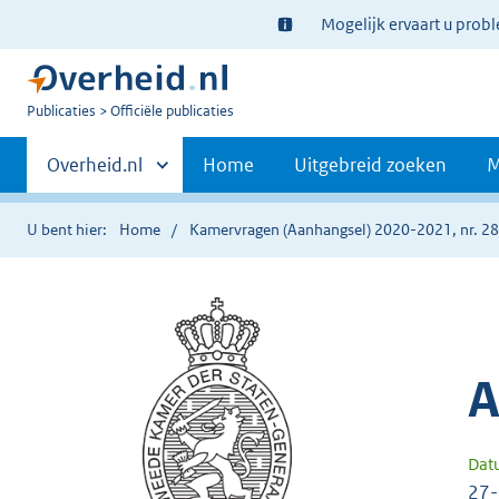
Ter
Mogelijk ervaart u prob
informatie:
U
Publicaties
Officiële publicaties
bent
Primaire
nu
Andere
Overheid.nl
Home
Uitgebreid zoeken
M
hier:
sites
navigatie
binnen
U bent hier:
Home
Kamervragen (Aanhangsel) 2020-2021, nr. 2
A
Dat
27-