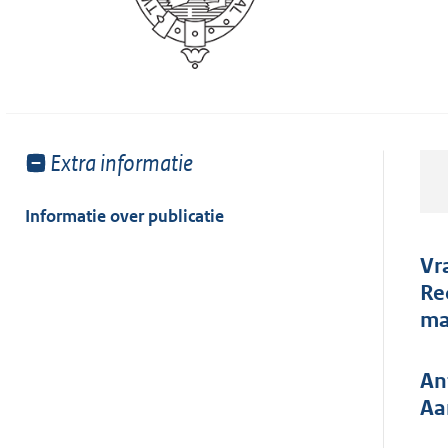
Toon
Extra informatie
meer
van:
Informatie over publicatie
Vr
Re
ma
An
Aa