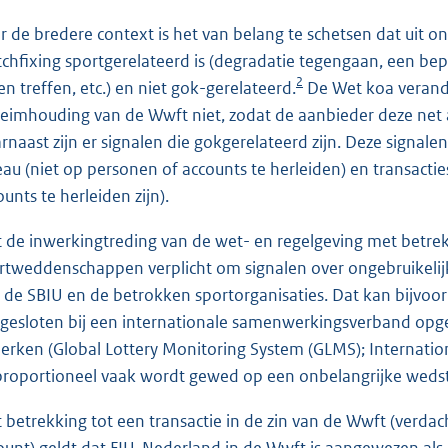
r de bredere context is het van belang te schetsen dat uit o
chfixing sportgerelateerd is (degradatie tegengaan, een bep
2
len treffen, etc.) en niet gok-gerelateerd.
De Wet koa verander
eimhouding van de Wwft niet, zodat de aanbieder deze net a
rnaast zijn er signalen die gokgerelateerd zijn. Deze signale
eau (niet op personen of accounts te herleiden) en transactie
ounts te herleiden zijn).
 de inwerkingtreding van de wet- en regelgeving met betrek
rtweddenschappen verplicht om signalen over ongebruikeli
 de SBIU en de betrokken sportorganisaties. Dat kan bijvoorbe
gesloten bij een internationale samenwerkingsverband opgeri
erken (Global Lottery Monitoring System (GLMS); International 
proportioneel vaak wordt gewed op een onbelangrijke wedst
 betrekking tot een transactie in de zin van de Wwft (verdac