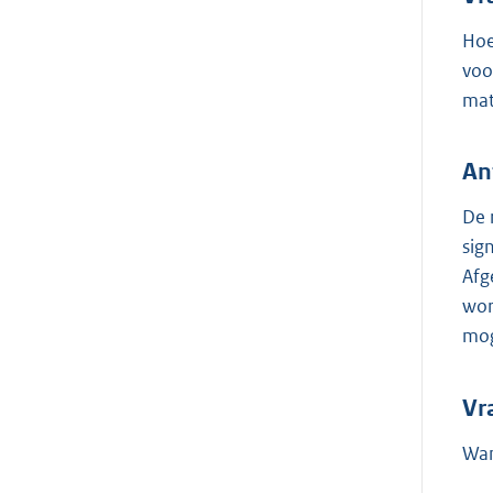
Hoe
voo
mat
An
De 
sig
Afg
wor
mog
Vr
Wan