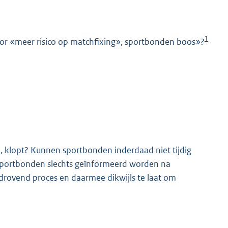
1
oor «meer risico op matchfixing», sportbonden boos»?
K
l, klopt? Kunnen sportbonden inderdaad niet tijdig
sportbonden slechts geïnformeerd worden na
jdrovend proces en daarmee dikwijls te laat om