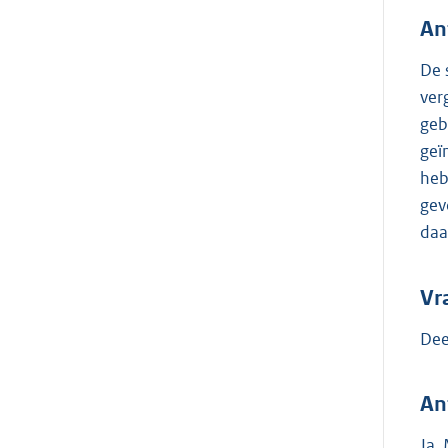
An
De 
ver
geb
geï
heb
gev
daa
Vr
Dee
An
Ja.