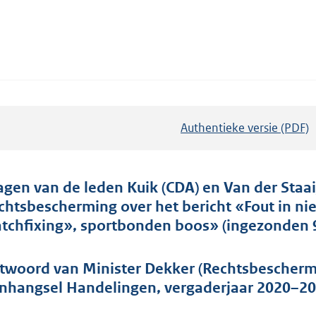
Authentieke versie (PDF)
b
e
s
t
agen van de leden Kuik (CDA) en Van der Staai
a
chtsbescherming over het bericht «Fout in ni
n
tchfixing», sportbonden boos» (ingezonden 9 
d
s
twoord van Minister Dekker (Rechtsbeschermi
g
nhangsel Handelingen, vergaderjaar 2020–20
r