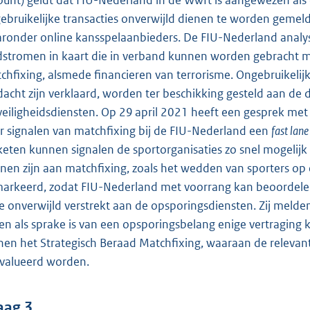
ount) geldt dat FIU-Nederland in de Wwft is aangewezen als
ebruikelijke transacties onverwijld dienen te worden gemeld 
ronder online kansspelaanbieders. De FIU-Nederland analys
dstromen in kaart die in verband kunnen worden gebracht me
chfixing, alsmede financieren van terrorisme. Ongebruikelij
dacht zijn verklaard, worden ter beschikking gesteld aan de 
veiligheidsdiensten. Op 29 april 2021 heeft een gesprek me
r signalen van matchfixing bij de FIU-Nederland een
fast lane
keten kunnen signalen de sportorganisaties zo snel mogelijk 
nen zijn aan matchfixing, zoals het wedden van sporters o
arkeerd, zodat FIU-Nederland met voorrang kan beoordelen o
e onverwijld verstrekt aan de opsporingsdiensten. Zij melden
een als sprake is van een opsporingsbelang enige vertraging 
nen het Strategisch Beraad Matchfixing, waaraan de relevante
valueerd worden.
aag 3