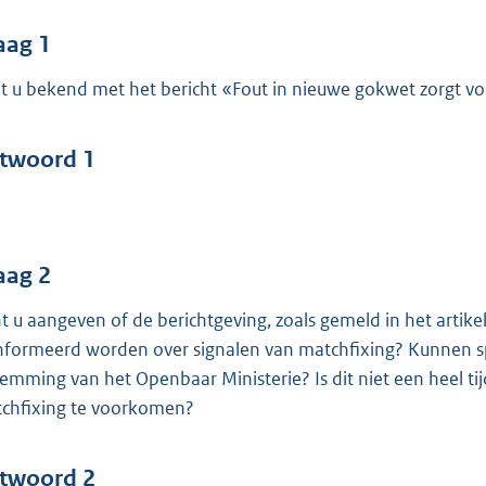
o
o
aag 1
t
t u bekend met het bericht «Fout in nieuwe gokwet zorgt v
t
e
:
twoord 1
4
9
b
aag 2
t u aangeven of de berichtgeving, zoals gemeld in het artike
nformeerd worden over signalen van matchfixing? Kunnen 
temming van het Openbaar Ministerie? Is dit niet een heel ti
chfixing te voorkomen?
twoord 2