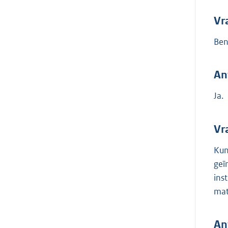
Vr
Ben
An
Ja.
Vr
Kun
geï
ins
mat
An