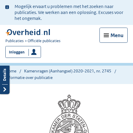
Ter
Mogelijk ervaart u problemen met het zoeken naar
informatie:
publicaties. We werken aan een oplossing. Excuses voor
het ongemak.
Menu
U
Publicaties
Officiële publicaties
bent
Inloggen
nu
hier:
Home
Kamervragen (Aanhangsel) 2020-2021, nr. 2745
Informatie over publicatie