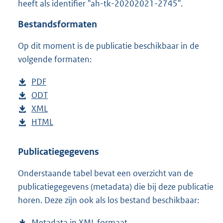
heeft als identifier "ah-tk-20202021-2745".
o
t
Bestandsformaten
t
e
Op dit moment is de publicatie beschikbaar in de
:
5
volgende formaten:
2
K
D
PDF
b
b
o
D
ODT
e
b
w
o
D
XML
s
e
b
n
w
o
D
HTML
t
s
e
b
l
n
w
o
a
t
s
e
o
l
n
w
n
a
t
s
Publicatiegegevens
a
o
l
n
d
n
a
t
Onderstaande tabel bevat een overzicht van de
d
a
o
l
s
d
n
a
publicatiegegevens (metadata) die bij deze publicatie
p
d
a
o
g
s
d
n
horen. Deze zijn ook als los bestand beschikbaar:
u
p
d
a
r
g
s
d
b
u
p
d
o
r
g
s
Metadata in XML formaat
b