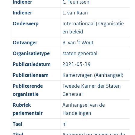
Indiener
C. Teunissen
K
2
t
a
b
K
Indiener
L. van Raan
t
b
Onderwerp
Internationaal | Organisatie
en beleid
Ontvanger
B. van 't Wout
Organisatietype
staten generaal
Publicatiedatum
2021-05-19
Publicatienaam
Kamervragen (Aanhangsel)
Publicerende
Tweede Kamer der Staten-
organisatie
Generaal
Rubriek
Aanhangsel van de
parlementair
Handelingen
Taal
nl
Titel
Antwoord op vragen van de