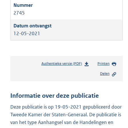
2745
12-05-2021
Authentieke versie (PDF)
b
Printen
e
Delen
s
t
a
n
Informatie over deze publicatie
d
s
Deze publicatie is op 19-05-2021 gepubliceerd door
g
Tweede Kamer der Staten-Generaal. De publicatie is
r
van het type Aanhangsel van de Handelingen en
o