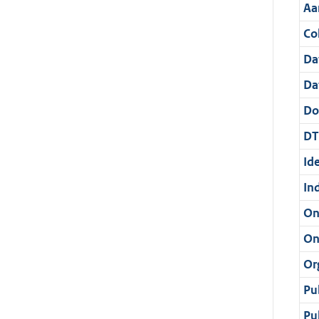
Aa
Col
Da
Da
Do
DT
Ide
In
On
On
Or
Pu
Pu