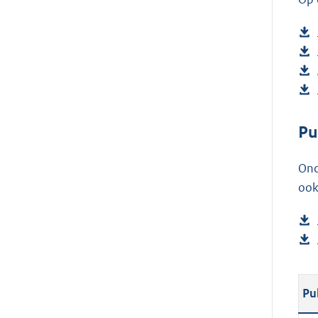
Pu
Ond
ook
Pu