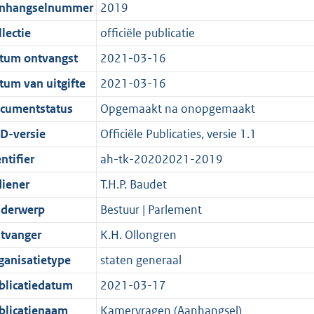
t
a
c
i
:
e
t
t
nhangselnummer
2019
d
n
i
t
a
c
4
:
e
t
lectie
officiële publicatie
s
d
e
i
t
a
6
9
:
e
g
s
i
e
i
t
K
K
1
:
tum ontvangst
2021-03-16
r
g
n
i
e
i
b
b
1
1
tum van uitgifte
2021-03-16
o
r
f
n
i
e
K
8
cumentstatus
Opgemaakt na onopgemaakt
o
o
o
f
n
i
b
K
t
o
r
o
f
n
b
D-versie
Officiële Publicaties, versie 1.1
t
t
m
r
o
f
ntifier
ah-tk-20202021-2019
e
t
a
m
r
o
diener
T.H.P. Baudet
:
e
a
a
m
r
2
:
t
a
a
m
derwerp
Bestuur | Parlement
K
2
t
a
a
tvanger
K.H. Ollongren
b
K
t
a
ganisatietype
staten generaal
b
t
blicatiedatum
2021-03-17
blicatienaam
Kamervragen (Aanhangsel)