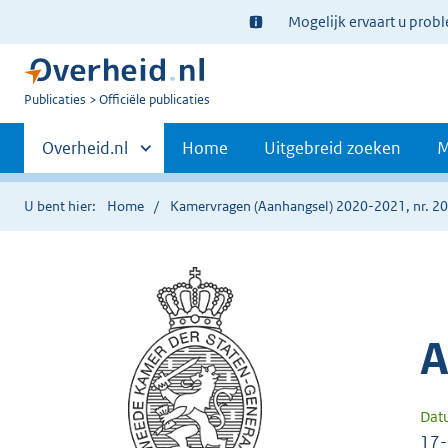
Ter
Mogelijk ervaart u prob
informatie:
U
Publicaties
Officiële publicaties
bent
Primaire
nu
Andere
Overheid.nl
Home
Uitgebreid zoeken
M
hier:
sites
navigatie
binnen
U bent hier:
Home
Kamervragen (Aanhangsel) 2020-2021, nr. 2
A
Dat
17-