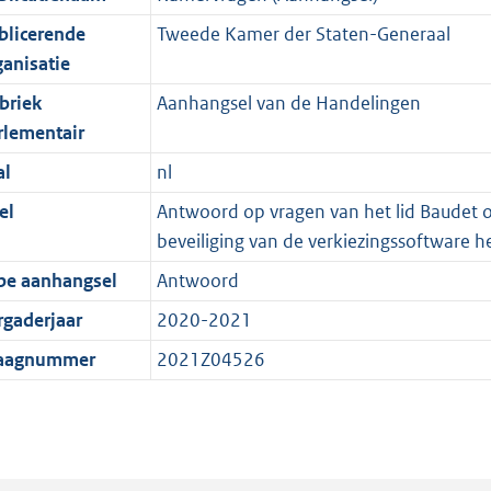
blicerende
Tweede Kamer der Staten-Generaal
ganisatie
briek
Aanhangsel van de Handelingen
rlementair
al
nl
el
Antwoord op vragen van het lid Baudet o
beveiliging van de verkiezingssoftware h
pe aanhangsel
Antwoord
rgaderjaar
2020-2021
aagnummer
2021Z04526