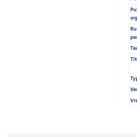
Pu
or
Ru
pa
Ta
Tit
Ty
Ve
Vr