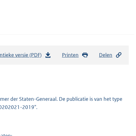
ntieke versie (PDF)
b
Printen
Delen
e
s
t
a
n
er der Staten-Generaal. De publicatie is van het type
d
-20202021-2019".
s
g
r
maten: