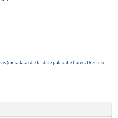
o
o
t
t
e
:
4
6
K
s (metadata) die bij deze publicatie horen. Deze zijn
b