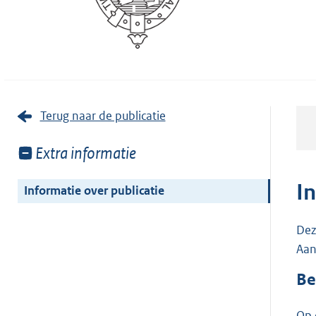
Terug naar de publicatie
Toon
Extra informatie
meer
van:
I
Informatie over publicatie
Dez
Aan
Be
Op 