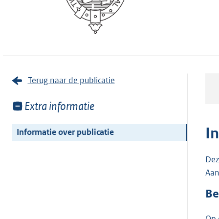
Terug naar de publicatie
Toon
Extra informatie
meer
van:
I
Informatie over publicatie
Dez
Aan
Be
Op 