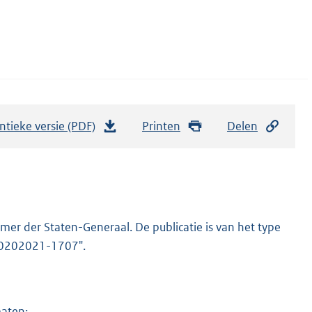
ntieke versie (PDF)
b
Printen
Delen
e
s
t
a
n
er der Staten-Generaal. De publicatie is van het type
d
-20202021-1707".
s
g
r
maten: