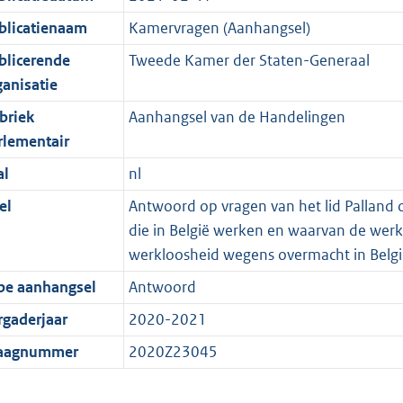
blicatienaam
Kamervragen (Aanhangsel)
blicerende
Tweede Kamer der Staten-Generaal
ganisatie
briek
Aanhangsel van de Handelingen
rlementair
al
nl
el
Antwoord op vragen van het lid Palland 
die in België werken en waarvan de werkg
werkloosheid wegens overmacht in Belgi
pe aanhangsel
Antwoord
rgaderjaar
2020-2021
aagnummer
2020Z23045