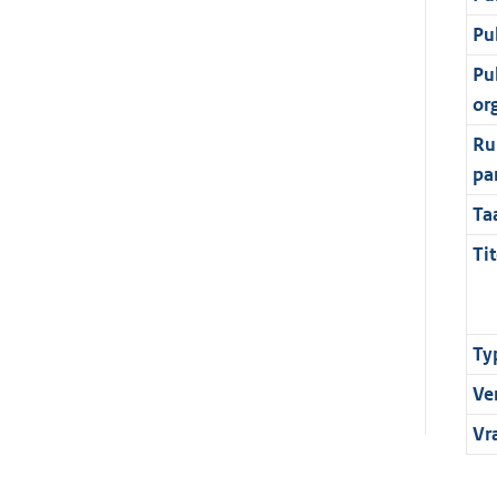
Pu
Pu
or
Ru
pa
Ta
Tit
Ty
Ve
Vr