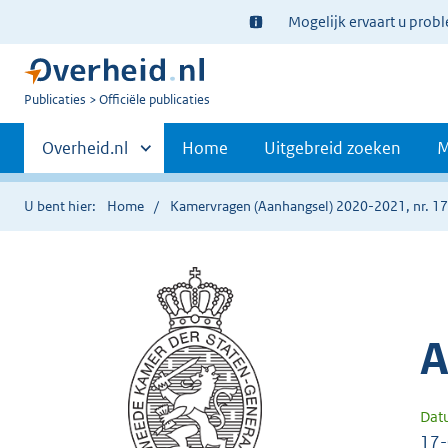
Ter
Mogelijk ervaart u prob
informatie:
U
Publicaties
Officiële publicaties
bent
Primaire
nu
Andere
Overheid.nl
Home
Uitgebreid zoeken
M
hier:
sites
navigatie
binnen
U bent hier:
Home
Kamervragen (Aanhangsel) 2020-2021, nr. 1
A
Dat
17-