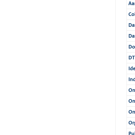
Aa
Col
Da
Da
Do
DT
Ide
In
On
On
On
Or
Pu