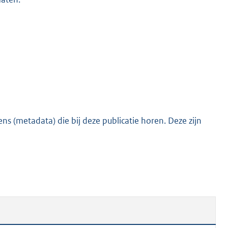
o
o
t
t
e
:
4
6
K
s (metadata) die bij deze publicatie horen. Deze zijn
b