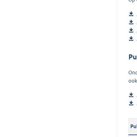
Pu
Ond
ook
Pu