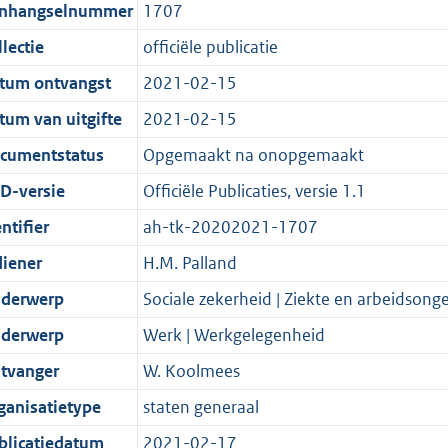
t
a
c
i
:
e
t
t
nhangselnummer
1707
d
n
i
t
a
c
4
:
e
t
lectie
officiële publicatie
s
d
e
i
t
a
6
9
:
e
g
s
i
e
i
t
K
K
1
:
tum ontvangst
2021-02-15
r
g
n
i
e
i
b
b
2
1
tum van uitgifte
2021-02-15
o
r
f
n
i
e
K
6
cumentstatus
Opgemaakt na onopgemaakt
o
o
o
f
n
i
b
K
t
o
r
o
f
n
b
D-versie
Officiële Publicaties, versie 1.1
t
t
m
r
o
f
ntifier
ah-tk-20202021-1707
e
t
a
m
r
o
diener
H.M. Palland
:
e
a
a
m
r
2
:
t
a
a
m
derwerp
Sociale zekerheid | Ziekte en arbeidsong
K
2
t
a
a
derwerp
Werk | Werkgelegenheid
b
K
t
a
tvanger
W. Koolmees
b
t
ganisatietype
staten generaal
blicatiedatum
2021-02-17