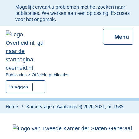
Ter
Mogelijk ervaart u problemen met het zoeken naar
informatie:
publicaties. We werken aan een oplossing. Excuses
voor het ongemak.
Menu
U
Publicaties
Officiële publicaties
bent
Inloggen
nu
hier:
Home
Kamervragen (Aanhangsel) 2020-2021, nr. 1539