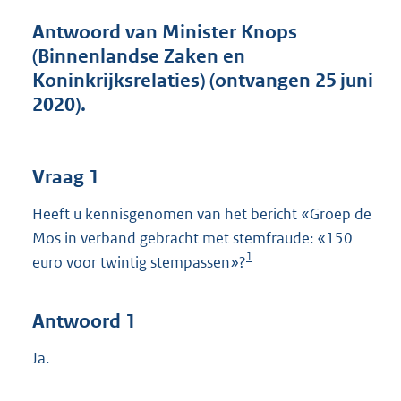
t
t
Antwoord van Minister Knops
e
(Binnenlandse Zaken en
:
Koninkrijksrelaties) (ontvangen 25 juni
4
6
2020).
K
b
Vraag 1
Heeft u kennisgenomen van het bericht «Groep de
Mos in verband gebracht met stemfraude: «150
1
euro voor twintig stempassen»?
Antwoord 1
Ja.