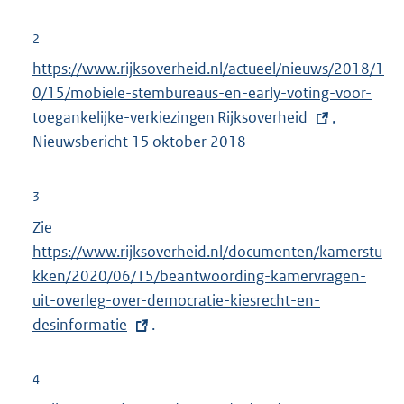
e
r
2
n
E
https://www.rijksoverheid.nl/actueel/nieuws/2018/1
e
x
0/15/mobiele-stembureaus-en-early-voting-voor-
l
t
toegankelijke-verkiezingen Rijksoverheid
,
i
e
Nieuwsbericht 15 oktober 2018
n
r
k
n
3
:
e
Zie
E
l
https://www.rijksoverheid.nl/documenten/kamerstu
x
i
kken/2020/06/15/beantwoording-kamervragen-
t
n
uit-overleg-over-democratie-kiesrecht-en-
e
k
desinformatie
r
.
:
n
e
4
l