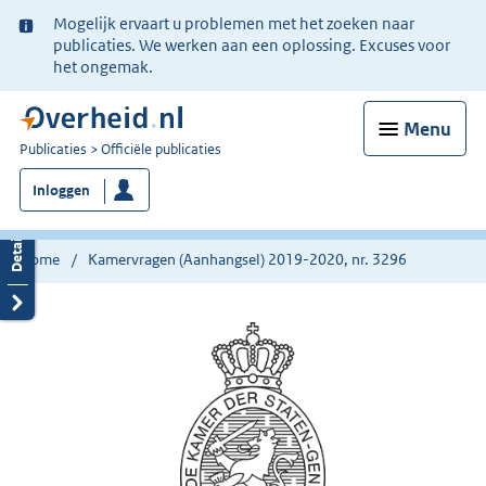
Ter
Mogelijk ervaart u problemen met het zoeken naar
informatie:
publicaties. We werken aan een oplossing. Excuses voor
het ongemak.
Menu
U
Publicaties
Officiële publicaties
bent
Inloggen
nu
hier:
Home
Kamervragen (Aanhangsel) 2019-2020, nr. 3296