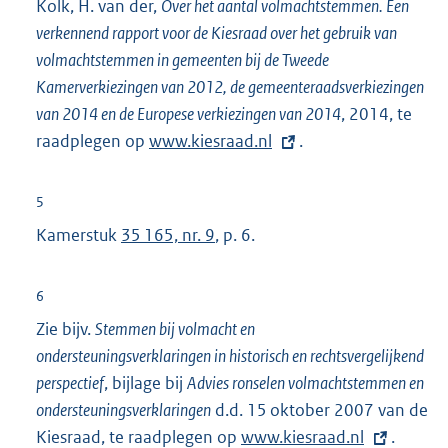
Kolk, H. van der,
Over het aantal volmachtstemmen. Een
i
verkennend rapport voor de Kiesraad over het gebruik van
n
volmachtstemmen in gemeenten bij de Tweede
k
Kamerverkiezingen van 2012, de gemeenteraadsverkiezingen
:
van 2014 en de Europese verkiezingen van 2014
, 2014, te
raadplegen op
E
www.kiesraad.nl
.
x
t
5
e
Kamerstuk
35 165, nr. 9
, p. 6.
r
n
6
e
Zie bijv.
Stemmen bij volmacht en
l
ondersteuningsverklaringen in historisch en rechtsvergelijkend
i
perspectief
, bijlage bij
Advies ronselen volmachtstemmen en
n
ondersteuningsverklaringen
d.d. 15 oktober 2007 van de
k
Kiesraad, te raadplegen op
E
www.kiesraad.nl
.
: