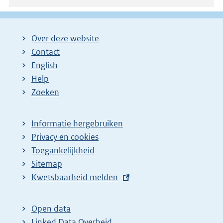
Over deze website
Contact
English
Help
Zoeken
Informatie hergebruiken
Privacy en cookies
Toegankelijkheid
Sitemap
E
Kwetsbaarheid melden
x
t
Open data
e
Linked Data Overheid