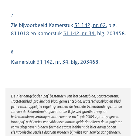
x
t
7
e
Zie bijvoorbeeld Kamerstuk
31 142, nr. 62
, blg.
r
811018 en Kamerstuk
31 142, nr. 34
, blg. 203458.
n
e
8
l
Kamerstuk
31 142, nr. 34
, blg. 203468.
i
n
k
:
Disclaimer
De hier aangeboden pdf-bestanden van het Staatsblad, Staatscourant,
Tractatenblad, provinciaal blad, gemeenteblad, waterschapsblad en blad
gemeenschappelijke regeling vormen de formele bekendmakingen in de
zin van de Bekendmakingswet en de Rijkswet goedkeuring en
bekendmaking verdragen voor zover ze na 1 juli 2009 zijn uitgegeven.
Voor pdf-publicaties van vóór deze datum geldt dat alleen de in papieren
vorm uitgegeven bladen formele status hebben; de hier aangeboden
elektronische versies daarvan worden bij wijze van service aangeboden.