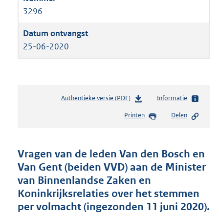
3296
25-06-2020
Authentieke versie (PDF)
b
Informatie
e
Printen
Delen
s
t
a
n
Vragen van de leden Van den Bosch en
d
Van Gent (beiden VVD) aan de Minister
s
van Binnenlandse Zaken en
g
r
Koninkrijksrelaties over het stemmen
o
per volmacht (ingezonden 11 juni 2020).
o