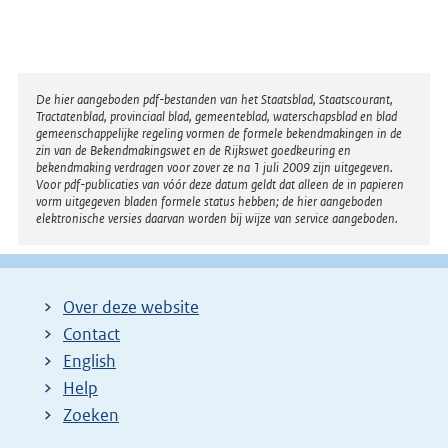
k
:
Disclaimer
De hier aangeboden pdf-bestanden van het Staatsblad, Staatscourant,
Tractatenblad, provinciaal blad, gemeenteblad, waterschapsblad en blad
gemeenschappelijke regeling vormen de formele bekendmakingen in de
zin van de Bekendmakingswet en de Rijkswet goedkeuring en
bekendmaking verdragen voor zover ze na 1 juli 2009 zijn uitgegeven.
Voor pdf-publicaties van vóór deze datum geldt dat alleen de in papieren
vorm uitgegeven bladen formele status hebben; de hier aangeboden
elektronische versies daarvan worden bij wijze van service aangeboden.
Over deze website
Contact
English
Help
Zoeken