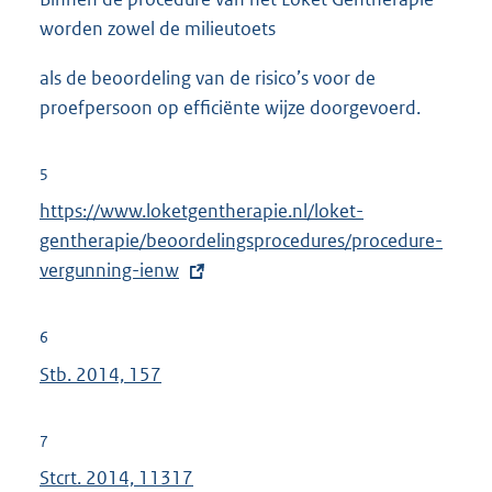
worden zowel de milieutoets
als de beoordeling van de risico’s voor de
proefpersoon op efficiënte wijze doorgevoerd.
5
E
https://www.loketgentherapie.nl/loket-
x
gentherapie/beoordelingsprocedures/procedure-
t
vergunning-ienw
e
r
6
n
Stb. 2014, 157
e
l
7
i
Stcrt. 2014, 11317
n