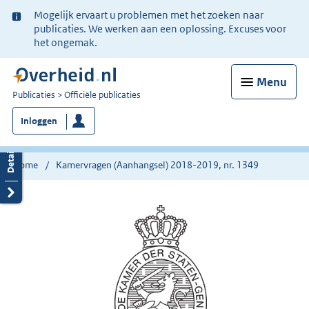
Ter
Mogelijk ervaart u problemen met het zoeken naar
informatie:
publicaties. We werken aan een oplossing. Excuses voor
het ongemak.
Menu
U
Publicaties
Officiële publicaties
bent
Inloggen
nu
hier:
Home
Kamervragen (Aanhangsel) 2018-2019, nr. 1349