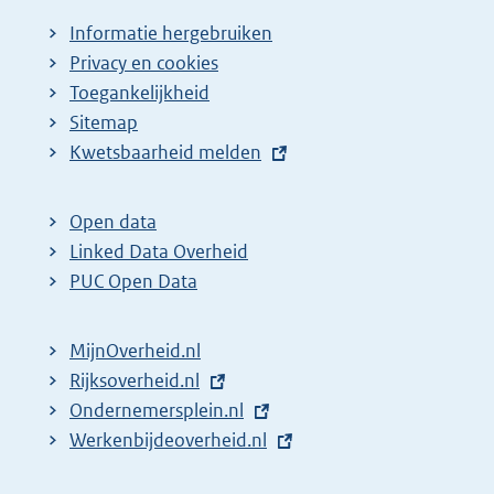
Informatie hergebruiken
Privacy en cookies
Toegankelijkheid
Sitemap
E
Kwetsbaarheid melden
x
t
Open data
e
Linked Data Overheid
r
PUC Open Data
n
e
MijnOverheid.nl
l
E
Rijksoverheid.nl
i
x
E
Ondernemersplein.nl
n
t
x
E
Werkenbijdeoverheid.nl
k
e
t
x
: