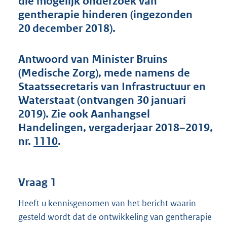
die mogelijk onderzoek van
t
gentherapie hinderen (ingezonden
t
e
20 december 2018).
:
4
3
Antwoord van Minister Bruins
K
(Medische Zorg), mede namens de
b
Staatssecretaris van Infrastructuur en
Waterstaat (ontvangen 30 januari
2019). Zie ook Aanhangsel
Handelingen, vergaderjaar 2018–2019,
nr.
1110
.
Vraag 1
Heeft u kennisgenomen van het bericht waarin
gesteld wordt dat de ontwikkeling van gentherapie