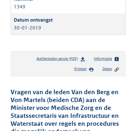
1349
30-01-2019
Authentieke versie (PDF)
b
Informatie
e
Printen
Delen
s
t
a
n
Vragen van de leden Van den Berg en
d
Von Martels (beiden CDA) aan de
s
Minister voor Medische Zorg en de
g
r
Staatssecretaris van Infrastructuur en
o
Waterstaat over regels en procedures
o