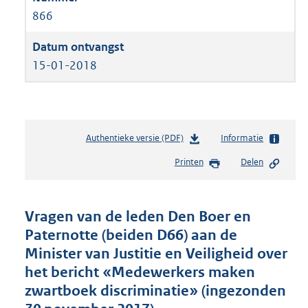
866
15-01-2018
Authentieke versie (PDF)
b
Informatie
e
Printen
Delen
s
t
a
n
Vragen van de leden Den Boer en
d
Paternotte (beiden D66) aan de
s
Minister van Justitie en Veiligheid over
g
r
het bericht «Medewerkers maken
o
zwartboek discriminatie» (ingezonden
o