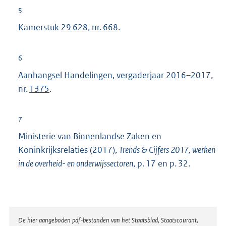
5
Kamerstuk
29 628, nr. 668
.
6
Aanhangsel Handelingen, vergaderjaar 2016–2017,
nr.
1375
.
7
Ministerie van Binnenlandse Zaken en
Koninkrijksrelaties (2017),
Trends & Cijfers 2017, werken
in de overheid- en onderwijssectoren
, p. 17 en p. 32.
Disclaimer
De hier aangeboden pdf-bestanden van het Staatsblad, Staatscourant,