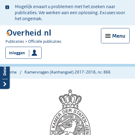
Ter
Mogelijk ervaart u problemen met het zoeken naar
informatie:
publicaties. We werken aan een oplossing. Excuses voor
het ongemak.
Menu
U
Publicaties
Officiële publicaties
bent
Inloggen
nu
hier:
Home
Kamervragen (Aanhangsel) 2017-2018, nr. 866