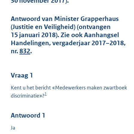
30 november 2017).
t
t
e
Antwoord van Minister Grapperhaus
:
(Justitie en Veiligheid) (ontvangen
5
0
15 januari 2018). Zie ook Aanhangsel
K
Handelingen, vergaderjaar 2017–2018,
b
nr.
832
.
Vraag 1
Kent u het bericht «Medewerkers maken zwartboek
1
discriminatie»?
Antwoord 1
Ja