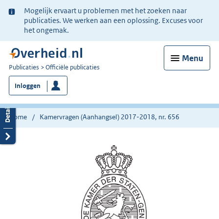
Ter
Mogelijk ervaart u problemen met het zoeken naar
informatie:
publicaties. We werken aan een oplossing. Excuses voor
het ongemak.
Menu
U
Publicaties
Officiële publicaties
bent
Inloggen
nu
hier:
Home
Kamervragen (Aanhangsel) 2017-2018, nr. 656