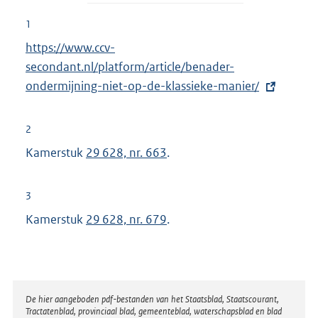
1
E
https://www.ccv-
x
secondant.nl/platform/article/benader-
t
ondermijning-niet-op-de-klassieke-manier/
e
r
2
n
Kamerstuk
29 628, nr. 663
.
e
l
3
i
Kamerstuk
29 628, nr. 679
.
n
k
:
Disclaimer
De hier aangeboden pdf-bestanden van het Staatsblad, Staatscourant,
Tractatenblad, provinciaal blad, gemeenteblad, waterschapsblad en blad