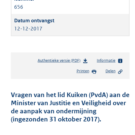
656
12-12-2017
Authentieke versie (PDF)
b
Informatie
e
Printen
Delen
s
t
a
n
Vragen van het lid Kuiken (PvdA) aan de
d
Minister van Justitie en Veiligheid over
s
de aanpak van ondermijning
g
r
(ingezonden 31 oktober 2017).
o
o