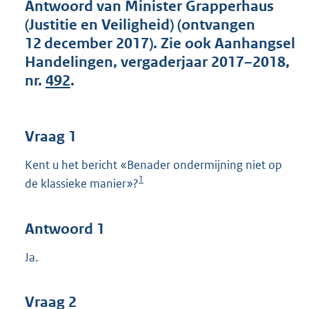
t
Antwoord van Minister Grapperhaus
t
(Justitie en Veiligheid) (ontvangen
e
12 december 2017). Zie ook Aanhangsel
:
Handelingen, vergaderjaar 2017–2018,
4
1
nr.
492
.
K
b
Vraag 1
Kent u het bericht «Benader ondermijning niet op
1
de klassieke manier»?
Antwoord 1
Ja.
Vraag 2