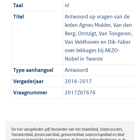
Taal
nl
Titel
Antwoord op vragen van de
leden Agnes Mulder, Van den
Berg, Omtzigt, Van Tongeren,
Van Veldhoven en Dik-Faber
over lekkages bij AKZO-
Nobel in Twente
Type aanhangsel
Antwoord
Vergaderjaar
2016-2017
Vraagnummer
2017Z07676
Disclaimer
De hier aangeboden pdf-bestanden van het Staatsblad, Staatscourant,
Tractatenblad, provinciaal blad, gemeenteblad, waterschapsblad en blad
gemeenschappelijke regeling vormen de formele bekendmakingen in de