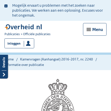
Ter
Mogelijk ervaart u problemen met het zoeken naar
informatie:
publicaties. We werken aan een oplossing. Excuses voor
het ongemak.
Menu
U
Publicaties
Officiële publicaties
bent
Inloggen
nu
hier:
Home
Kamervragen (Aanhangsel) 2016-2017, nr. 2240
Informatie over publicatie