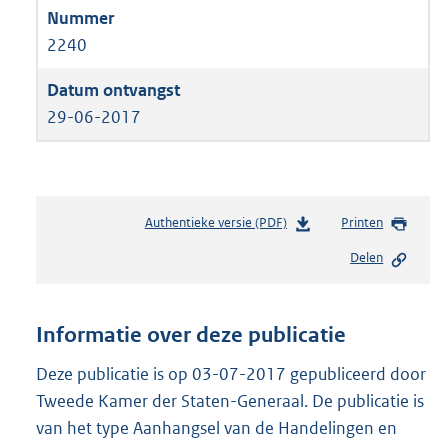
2240
29-06-2017
Authentieke versie (PDF)
b
Printen
e
Delen
s
t
a
n
Informatie over deze publicatie
d
s
Deze publicatie is op 03-07-2017 gepubliceerd door
g
Tweede Kamer der Staten-Generaal. De publicatie is
r
van het type Aanhangsel van de Handelingen en
o