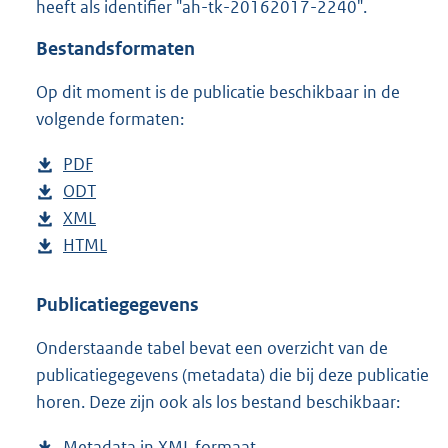
heeft als identifier "ah-tk-20162017-2240".
o
t
Bestandsformaten
t
e
Op dit moment is de publicatie beschikbaar in de
:
4
volgende formaten:
9
K
D
PDF
b
b
o
D
ODT
e
b
w
o
D
XML
s
e
b
n
w
o
D
HTML
t
s
e
b
l
n
w
o
a
t
s
e
o
l
n
w
n
a
t
s
Publicatiegegevens
a
o
l
n
d
n
a
t
Onderstaande tabel bevat een overzicht van de
d
a
o
l
s
d
n
a
publicatiegegevens (metadata) die bij deze publicatie
p
d
a
o
g
s
d
n
horen. Deze zijn ook als los bestand beschikbaar:
u
p
d
a
r
g
s
d
b
u
p
d
o
r
g
s
Metadata in XML formaat
b