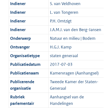
K
2
Indiener
S. van Veldhoven
t
a
b
K
t
Indiener
L. van Tongeren
b
Indiener
P.H. Omtzigt
Indiener
J.A.M.J. van den Berg-Jansen
Onderwerp
Natuur en milieu | Bodem
Ontvanger
H.G.J. Kamp
Organisatietype
staten generaal
Publicatiedatum
2017-07-03
Publicatienaam
Kamervragen (Aanhangsel)
Publicerende
Tweede Kamer der Staten-
organisatie
Generaal
Rubriek
Aanhangsel van de
parlementair
Handelingen