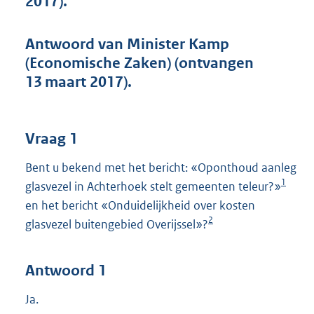
2017).
t
t
e
Antwoord van Minister Kamp
:
(Economische Zaken) (ontvangen
4
4
13 maart 2017).
K
b
Vraag 1
Bent u bekend met het bericht: «Oponthoud aanleg
1
glasvezel in Achterhoek stelt gemeenten teleur?»
en het bericht «Onduidelijkheid over kosten
2
glasvezel buitengebied Overijssel»?
Antwoord 1
Ja.