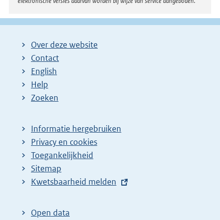
elektronische versies daarvan worden bij wijze van service aangeboden.
Over deze website
Contact
English
Help
Zoeken
Informatie hergebruiken
Privacy en cookies
Toegankelijkheid
Sitemap
E
Kwetsbaarheid melden
x
t
Open data