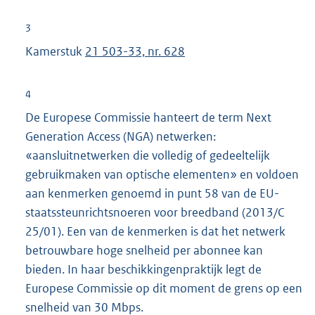
e
n
r
3
k
n
Kamerstuk
21 503-33, nr. 628
:
e
l
4
i
De Europese Commissie hanteert de term Next
n
Generation Access (NGA) netwerken:
k
«aansluitnetwerken die volledig of gedeeltelijk
:
gebruikmaken van optische elementen» en voldoen
aan kenmerken genoemd in punt 58 van de EU-
staatssteunrichtsnoeren voor breedband (2013/C
25/01). Een van de kenmerken is dat het netwerk
betrouwbare hoge snelheid per abonnee kan
bieden. In haar beschikkingenpraktijk legt de
Europese Commissie op dit moment de grens op een
snelheid van 30 Mbps.