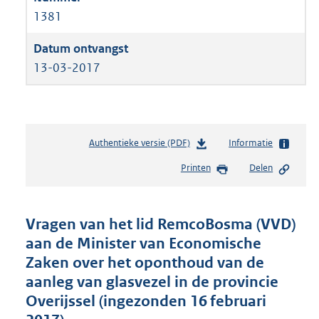
1381
13-03-2017
Authentieke versie (PDF)
b
Informatie
e
Printen
Delen
s
t
a
n
Vragen van het lid RemcoBosma (VVD)
d
aan de Minister van Economische
s
Zaken over het oponthoud van de
g
r
aanleg van glasvezel in de provincie
o
Overijssel (ingezonden 16 februari
o