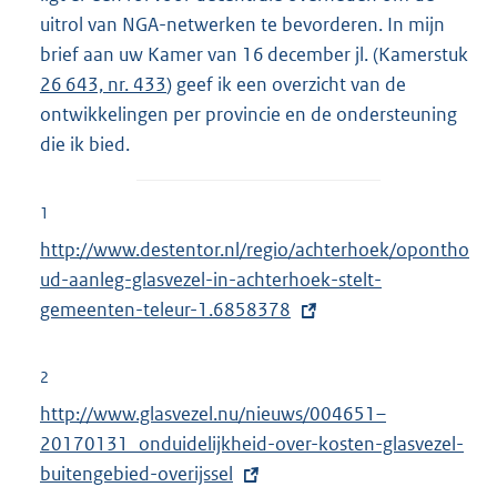
uitrol van NGA-netwerken te bevorderen. In mijn
brief aan uw Kamer van 16 december jl. (Kamerstuk
26 643, nr. 433
) geef ik een overzicht van de
ontwikkelingen per provincie en de ondersteuning
die ik bied.
1
E
http://www.destentor.nl/regio/achterhoek/opontho
x
ud-aanleg-glasvezel-in-achterhoek-stelt-
t
gemeenten-teleur-1.6858378
e
r
2
n
E
http://www.glasvezel.nu/nieuws/004651–
e
x
20170131_onduidelijkheid-over-kosten-glasvezel-
l
t
buitengebied-overijssel
i