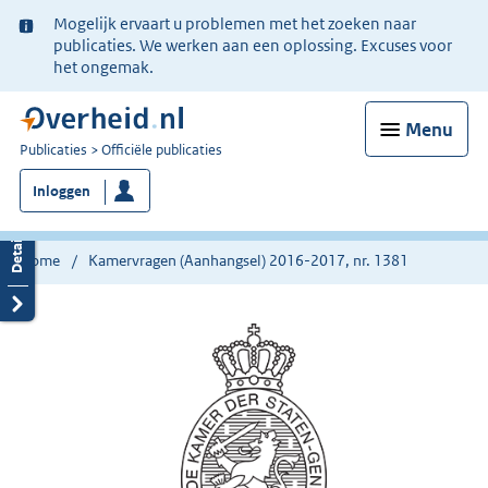
Ter
Mogelijk ervaart u problemen met het zoeken naar
informatie:
publicaties. We werken aan een oplossing. Excuses voor
het ongemak.
Menu
U
Publicaties
Officiële publicaties
bent
Inloggen
nu
hier:
Home
Kamervragen (Aanhangsel) 2016-2017, nr. 1381