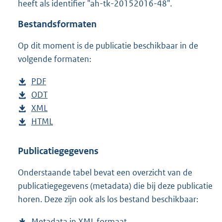
heeft als identifier "ah-tk-20152016-48".
o
t
Bestandsformaten
t
e
Op dit moment is de publicatie beschikbaar in de
:
4
volgende formaten:
3
K
D
PDF
b
b
o
D
ODT
e
b
w
o
D
XML
s
e
b
n
w
o
D
HTML
t
s
e
b
l
n
w
o
a
t
s
e
o
l
n
w
n
a
t
s
Publicatiegegevens
a
o
l
n
d
n
a
t
Onderstaande tabel bevat een overzicht van de
d
a
o
l
s
d
n
a
publicatiegegevens (metadata) die bij deze publicatie
p
d
a
o
g
s
d
n
horen. Deze zijn ook als los bestand beschikbaar:
u
p
d
a
r
g
s
d
b
u
p
d
o
r
g
s
Metadata in XML formaat
b