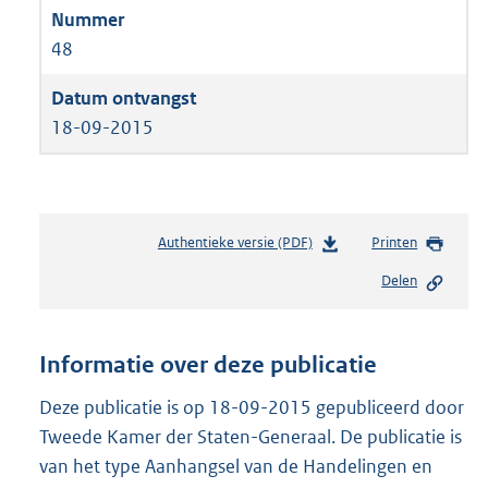
48
18-09-2015
Authentieke versie (PDF)
b
Printen
e
Delen
s
t
a
n
Informatie over deze publicatie
d
s
Deze publicatie is op 18-09-2015 gepubliceerd door
g
Tweede Kamer der Staten-Generaal. De publicatie is
r
van het type Aanhangsel van de Handelingen en
o