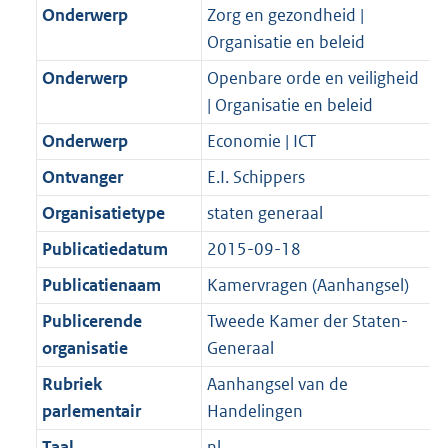
K
2
Onderwerp
Zorg en gezondheid |
t
a
b
K
Organisatie en beleid
t
b
Onderwerp
Openbare orde en veiligheid
| Organisatie en beleid
Onderwerp
Economie | ICT
Ontvanger
E.I. Schippers
Organisatietype
staten generaal
Publicatiedatum
2015-09-18
Publicatienaam
Kamervragen (Aanhangsel)
Publicerende
Tweede Kamer der Staten-
organisatie
Generaal
Rubriek
Aanhangsel van de
parlementair
Handelingen
Taal
nl