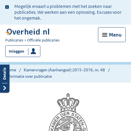
Ter
Mogelijk ervaart u problemen met het zoeken naar
informatie:
publicaties. We werken aan een oplossing. Excuses voor
het ongemak.
Menu
U
Publicaties
Officiële publicaties
bent
Inloggen
nu
hier:
Home
Kamervragen (Aanhangsel) 2015-2016, nr. 48
Informatie over publicatie