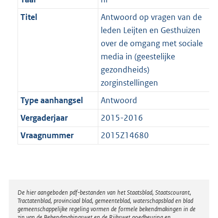
Titel
Antwoord op vragen van de
leden Leijten en Gesthuizen
over de omgang met sociale
media in (geestelijke
gezondheids)
zorginstellingen
Type aanhangsel
Antwoord
Vergaderjaar
2015-2016
Vraagnummer
2015Z14680
Disclaimer
De hier aangeboden pdf-bestanden van het Staatsblad, Staatscourant,
Tractatenblad, provinciaal blad, gemeenteblad, waterschapsblad en blad
gemeenschappelijke regeling vormen de formele bekendmakingen in de
zin van de Bekendmakingswet en de Rijkswet goedkeuring en