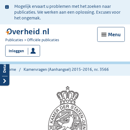
Ter
Mogelijk ervaart u problemen met het zoeken naar
informatie:
publicaties. We werken aan een oplossing. Excuses voor
het ongemak.
Menu
U
Publicaties
Officiële publicaties
bent
Inloggen
nu
hier:
Home
Kamervragen (Aanhangsel) 2015-2016, nr. 3566