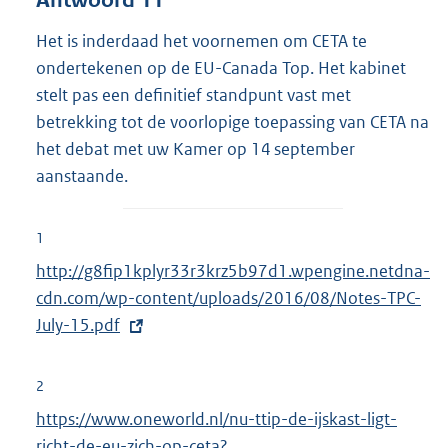
Het is inderdaad het voornemen om CETA te
ondertekenen op de EU-Canada Top. Het kabinet
stelt pas een definitief standpunt vast met
betrekking tot de voorlopige toepassing van CETA na
het debat met uw Kamer op 14 september
aanstaande.
1
E
http://g8fip1kplyr33r3krz5b97d1.wpengine.netdna-
x
cdn.com/wp-content/uploads/2016/08/Notes-TPC-
t
July-15.pdf
e
r
2
n
E
https://www.oneworld.nl/nu-ttip-de-ijskast-ligt-
e
x
richt-de-eu-zich-op-ceta?