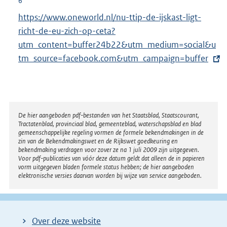
6
i
r
E
https://www.oneworld.nl/nu-ttip-de-ijskast-ligt-
n
n
x
richt-de-eu-zich-op-ceta?
k
e
t
utm_content
=buffer24b22&utm_medium=social&u
:
l
e
tm_source=facebook.com&utm_campaign=buffer
i
r
n
n
k
e
:
l
Disclaimer
De hier aangeboden pdf-bestanden van het Staatsblad, Staatscourant,
Tractatenblad, provinciaal blad, gemeenteblad, waterschapsblad en blad
i
gemeenschappelijke regeling vormen de formele bekendmakingen in de
n
zin van de Bekendmakingswet en de Rijkswet goedkeuring en
bekendmaking verdragen voor zover ze na 1 juli 2009 zijn uitgegeven.
k
Voor pdf-publicaties van vóór deze datum geldt dat alleen de in papieren
:
vorm uitgegeven bladen formele status hebben; de hier aangeboden
elektronische versies daarvan worden bij wijze van service aangeboden.
Over deze website