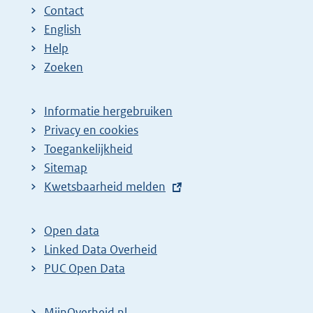
Contact
English
Help
Zoeken
Informatie hergebruiken
Privacy en cookies
Toegankelijkheid
Sitemap
E
Kwetsbaarheid melden
x
t
Open data
e
Linked Data Overheid
r
PUC Open Data
n
e
MijnOverheid.nl