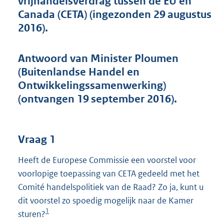
vrijhandelsverdrag tussen de EU en
t
Canada (CETA) (ingezonden 29 augustus
t
e
2016).
:
4
8
Antwoord van Minister Ploumen
K
(Buitenlandse Handel en
b
Ontwikkelingssamenwerking)
(ontvangen 19 september 2016).
Vraag 1
Heeft de Europese Commissie een voorstel voor
voorlopige toepassing van CETA gedeeld met het
Comité handelspolitiek van de Raad? Zo ja, kunt u
dit voorstel zo spoedig mogelijk naar de Kamer
1
sturen?