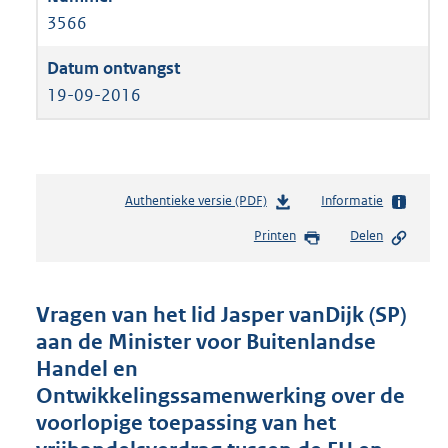
3566
19-09-2016
Authentieke versie (PDF)
b
Informatie
e
Printen
Delen
s
t
a
n
Vragen van het lid Jasper vanDijk (SP)
d
aan de Minister voor Buitenlandse
s
Handel en
g
r
Ontwikkelingssamenwerking over de
o
voorlopige toepassing van het
o