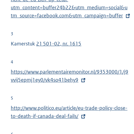
l
t
utm_content
=buffer24b22&utm_medium=social&u
i
e
tm_source=facebook.com&utm_campaign=buffer
n
r
k
n
3
:
e
Kamerstuk
21 501-02, nr. 1615
l
i
4
n
E
https://www.parlementairemonitor.nl/9353000/1/j9
k
x
vvij5epmj1ey0/vk4so41behy9
:
t
e
5
r
E
http://www.politico.eu/article/eu-trade-policy-close-
n
x
to-death-if-canada-deal-fails/
e
t
l
e