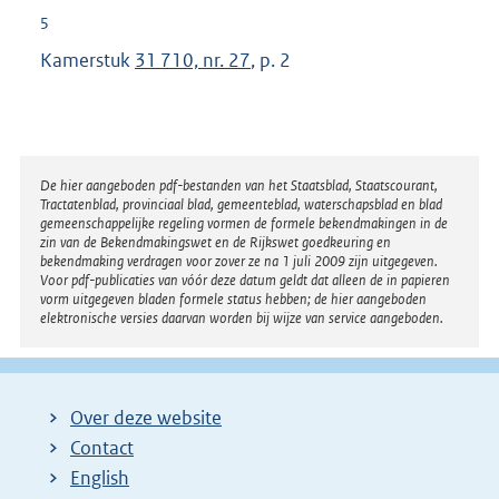
e
5
l
Kamerstuk
31 710, nr. 27
, p. 2
i
n
k
:
Disclaimer
De hier aangeboden pdf-bestanden van het Staatsblad, Staatscourant,
Tractatenblad, provinciaal blad, gemeenteblad, waterschapsblad en blad
gemeenschappelijke regeling vormen de formele bekendmakingen in de
zin van de Bekendmakingswet en de Rijkswet goedkeuring en
bekendmaking verdragen voor zover ze na 1 juli 2009 zijn uitgegeven.
Voor pdf-publicaties van vóór deze datum geldt dat alleen de in papieren
vorm uitgegeven bladen formele status hebben; de hier aangeboden
elektronische versies daarvan worden bij wijze van service aangeboden.
Over deze website
Contact
English