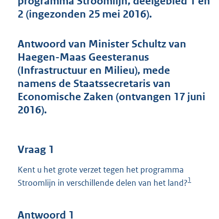
programma Stroomlijn, deelgebied 1 en
t
2 (ingezonden 25 mei 2016).
t
e
:
Antwoord van Minister Schultz van
4
5
Haegen-Maas Geesteranus
K
(Infrastructuur en Milieu), mede
b
namens de Staatssecretaris van
Economische Zaken (ontvangen 17 juni
2016).
Vraag 1
Kent u het grote verzet tegen het programma
1
Stroomlijn in verschillende delen van het land?
Antwoord 1