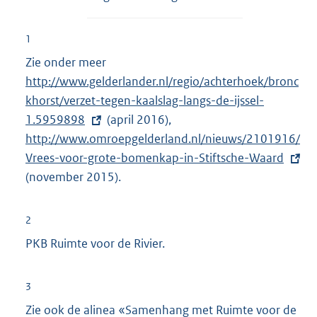
1
Zie onder meer
E
http://www.gelderlander.nl/regio/achterhoek/bronc
x
khorst/verzet-tegen-kaalslag-langs-de-ijssel-
t
1.5959898
(april 2016),
e
E
http://www.omroepgelderland.nl/nieuws/2101916/
r
x
Vrees-voor-grote-bomenkap-in-Stiftsche-Waard
n
t
(november 2015).
e
e
l
r
i
n
2
n
e
PKB Ruimte voor de Rivier.
k
l
:
i
3
n
Zie ook de alinea «Samenhang met Ruimte voor de
k