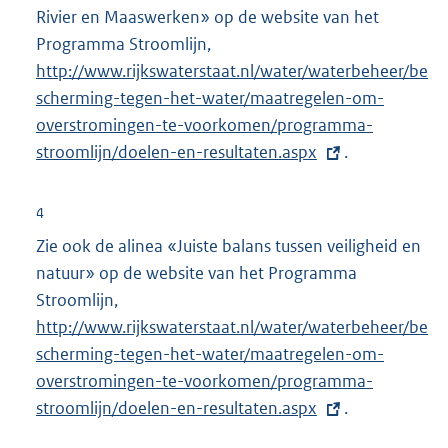
Rivier en Maaswerken» op de website van het
:
Programma Stroomlijn,
E
http://www.rijkswaterstaat.nl/water/waterbeheer/be
x
scherming-tegen-het-water/maatregelen-om-
t
overstromingen-te-voorkomen/programma-
e
stroomlijn/doelen-en-resultaten.aspx
r
.
n
e
4
l
Zie ook de alinea «Juiste balans tussen veiligheid en
i
natuur» op de website van het Programma
n
Stroomlijn,
E
k
http://www.rijkswaterstaat.nl/water/waterbeheer/be
x
:
scherming-tegen-het-water/maatregelen-om-
t
overstromingen-te-voorkomen/programma-
e
stroomlijn/doelen-en-resultaten.aspx
r
.
n