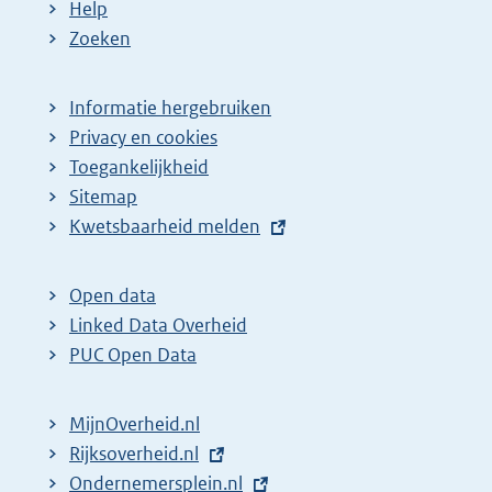
Help
Zoeken
Informatie hergebruiken
Privacy en cookies
Toegankelijkheid
Sitemap
E
Kwetsbaarheid melden
x
t
Open data
e
Linked Data Overheid
r
PUC Open Data
n
e
MijnOverheid.nl
l
E
Rijksoverheid.nl
i
x
E
Ondernemersplein.nl