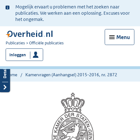
Ter
Mogelijk ervaart u problemen met het zoeken naar
informatie:
publicaties. We werken aan een oplossing. Excuses voor
het ongemak.
Menu
U
Publicaties
Officiële publicaties
bent
Inloggen
nu
hier:
Home
Kamervragen (Aanhangsel) 2015-2016, nr. 2872