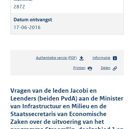
2872
17-06-2016
Authentieke versie (PDF)
b
Informatie
e
Printen
Delen
s
t
a
n
Vragen van de leden Jacobi en
d
Leenders (beiden PvdA) aan de Minister
s
van Infrastructuur en Milieu en de
g
r
Staatssecretaris van Economische
o
Zaken over de uitvoering van het
o